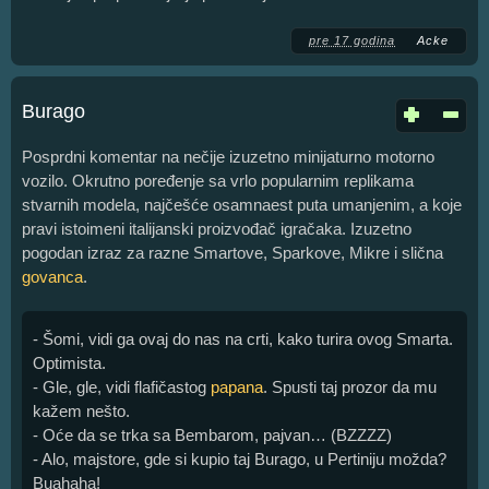
pre 17 godina
Acke
Burago
Posprdni komentar na nečije izuzetno minijaturno motorno
vozilo. Okrutno poređenje sa vrlo popularnim replikama
stvarnih modela, najčešće osamnaest puta umanjenim, a koje
pravi istoimeni italijanski proizvođač igračaka. Izuzetno
pogodan izraz za razne Smartove, Sparkove, Mikre i slična
govanca
.
- Šomi, vidi ga ovaj do nas na crti, kako turira ovog Smarta.
Optimista.
- Gle, gle, vidi flafičastog
papana
. Spusti taj prozor da mu
kažem nešto.
- Oće da se trka sa Bembarom, pajvan… (BZZZZ)
- Alo, majstore, gde si kupio taj Burago, u Pertiniju možda?
Buahaha!