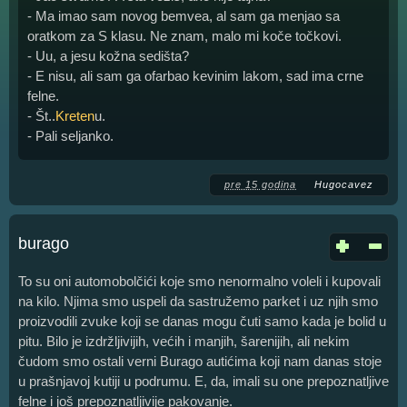
- Ma imao sam novog bemvea, al sam ga menjao sa
oratkom za S klasu. Ne znam, malo mi koče točkovi.
- Uu, a jesu kožna sedišta?
- E nisu, ali sam ga ofarbao kevinim lakom, sad ima crne
felne.
- Št..
Kreten
u.
- Pali seljanko.
pre 15 godina
Hugocavez
burago
To su oni automobolčići koje smo nenormalno voleli i kupovali
na kilo. Njima smo uspeli da sastružemo parket i uz njih smo
proizvodili zvuke koji se danas mogu čuti samo kada je bolid u
pitu. Bilo je izdržljivijih, većih i manjih, šarenijih, ali nekim
čudom smo ostali verni Burago autićima koji nam danas stoje
u prašnjavoj kutiji u podrumu. E, da, imali su one prepoznatljive
felne i još prepoznatljivije pakovanje.