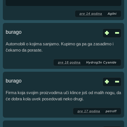
pre 14 godina
Agilni
burago
Automobili o kojima sanjamo. Kupimo ga pa ga zasadimo i
čekamo da poraste.
pre 18 godina
Hydrog3n Cyanide
burago
Firma koja svojim proizvodima uči klince još od malih nogu, da
će dobra kola uvek posedovati neko drugi.
pre 17 godina
petroff