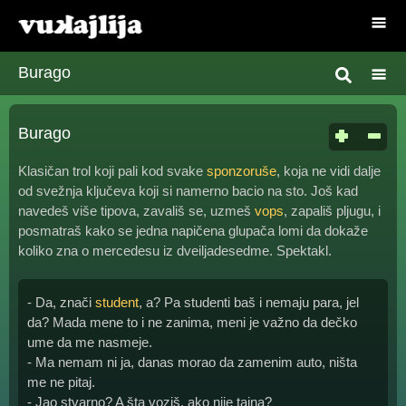
Burago
Burago
Klasičan trol koji pali kod svake
sponzoruše
, koja ne vidi dalje
od svežnja ključeva koji si namerno bacio na sto. Još kad
navedeš više tipova, zavališ se, uzmeš
vops
, zapališ pljugu, i
posmatraš kako se jedna napičena glupača lomi da dokaže
koliko zna o mercedesu iz dveiljadesedme. Spektakl.
- Da, znači
student
, a? Pa studenti baš i nemaju para, jel
da? Mada mene to i ne zanima, meni je važno da dečko
ume da me nasmeje.
- Ma nemam ni ja, danas morao da zamenim auto, ništa
me ne pitaj.
- Jao stvarno? A šta voziš, ako nije tajna?