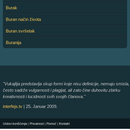
Burak
Buran način života
Buran svršetak
Buranija
"Vukajlija predstavlja skup formi koje nisu definicije, nemaju smisla,
često sadrže vulgarnosti i plagijat, ali zato čine duhovitu zbirku
kreativnosti i lucidnosti svih svojih članova."
interfejs.tv
| 25. Januar 2009.
Uslovi korišćenja
|
Privatnost
|
Pomoć
|
Kontakt