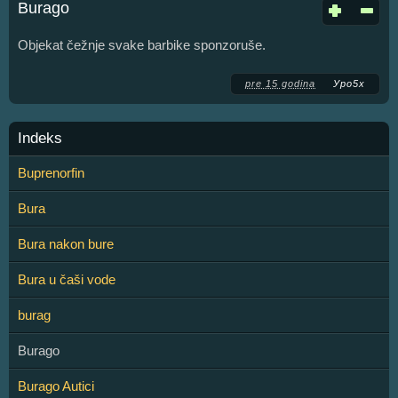
Burago
Objekat čežnje svake barbike sponzoruše.
pre 15 godina
Уро5х
Indeks
Buprenorfin
Bura
Bura nakon bure
Bura u čaši vode
burag
Burago
Burago Autici