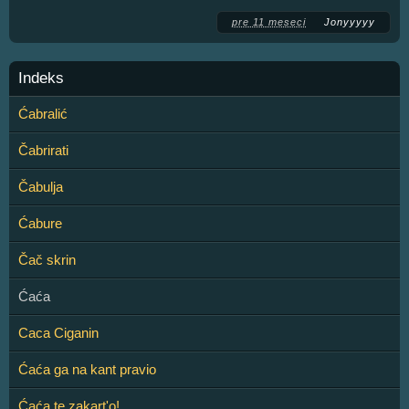
pre 11 meseci
Jonyyyyy
Indeks
Ćabralić
Čabrirati
Čabulja
Ćabure
Čač skrin
Ćaća
Caca Ciganin
Ćaća ga na kant pravio
Ćaća te zakart'o!