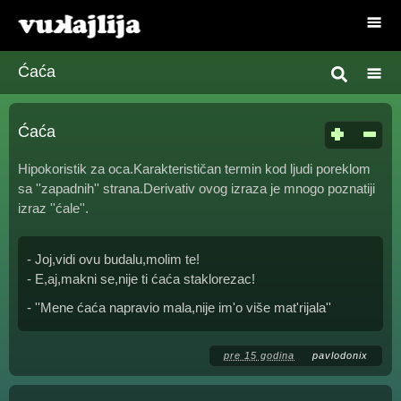
Ćaća
Ćaća
Hipokoristik za oca.Karakterističan termin kod ljudi poreklom
sa ''zapadnih'' strana.Derivativ ovog izraza je mnogo poznatiji
izraz ''ćale''.
- Joj,vidi ovu budalu,molim te!
- E,aj,makni se,nije ti ćaća staklorezac!
- ''Mene ćaća napravio mala,nije im'o više mat'rijala''
pre 15 godina
pavlodonix