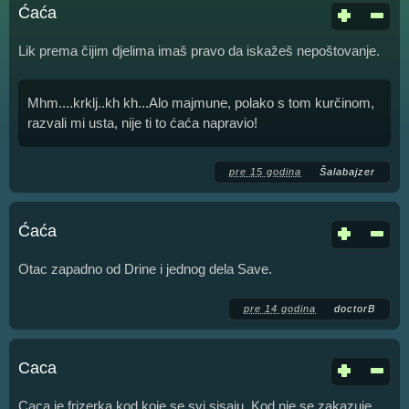
Ćaća
Lik prema čijim djelima imaš pravo da iskažeš nepoštovanje.
Mhm....krklj..kh kh...Alo majmune, polako s tom kurčinom,
razvali mi usta, nije ti to ćaća napravio!
pre 15 godina
Šalabajzer
Ćaća
Otac zapadno od Drine i jednog dela Save.
pre 14 godina
doctorB
Caca
Caca je frizerka kod koje se svi sisaju. Kod nje se zakazuje