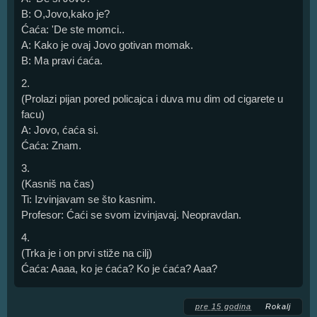
B: O,Jovo,kako je?
Ćaća: 'De ste momci..
A: Kako je ovaj Jovo gotivan momak.
B: Ma pravi ćaća.
2.
(Prolazi pijan pored policajca i duva mu dim od cigarete u
facu)
A: Jovo, ćaća si.
Ćaća: Znam.
3.
(Kasniš na čas)
Ti: Izvinjavam se što kasnim.
Profesor: Ćaći se svom izvinjavaj. Neopravdan.
4.
(Trka je i on prvi stiže na cilj)
Ćaća: Aaaa, ko je ćaća? Ko je ćaća? Aaa?
pre 15 godina
Rokalj