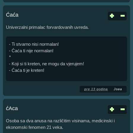
Ćaća
Univerzalni primalac forvardovanih uvreda.
- Ti stvarno nisi normalan!
- Ćaća ti nije normalan!
*
- Koji si ti kreten, ne mogu da vjerujem!
- Ćaća ti je kreten!
pre 13 godina
Јова
ćAca
Osoba sa dva anusa na različitim visinama, medicinski i
ekonomski fenomen 21 veka.