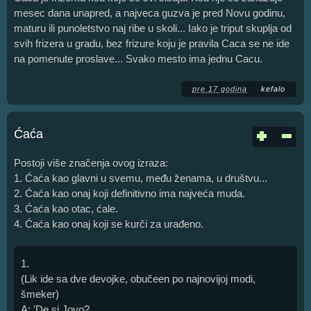
mesec dana unapred, a najveca guzva je pred Novu godinu,
maturu ili punoletstvo naj ribe u skoli... Iako je triput skuplja od
svih frizera u gradu, bez frizure koju je pravila Caca se ne ide
na pomenute proslave... Svako mesto ima jednu Cacu.
pre 17 godina
kefalo
Ćaća
Postoji više značenja ovog izraza:
1. Ćaća kao glavni u svemu, među ženama, u društvu...
2. Ćaća kao onaj koji definitivno ima najveća muda.
3. Ćaća kao otac, ćale.
4. Ćaća kao onaj koji se kurči za urađeno.
1.
(Lik ide sa dve devojke, obučeen po najnovijoj modi,
šmeker)
A: 'De si Jovo?