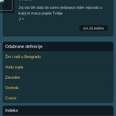
Joj sta bih dala da samo jedanput vidim epizodu u
kojoj bi maca pojela Tvitija
:) +
pre 16 godina
Odabrane definicije
Živi i radi u Beogradu
Vudu supa
Zaveden
Orešnik
Cveće
Indeks