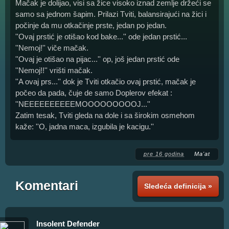
Mačak je dolijao, visi sa žice visoko iznad zemlje držeći se
samo sa jednom šapim. Prilazi Tviti, balansirajući na žici i
počinje da mu otkačinje prste, jedan po jedan.
''Ovaj prstić je otišao kod bake...'' ode jedan prstić...
''Nemoj!'' viče mačak.
''Ovaj je otišao na pijac...'' op, još jedan prstić ode
''Nemoj!!'' vrišti mačak.
''A ovaj prs...'' dok je Tviti otkačio ovaj prstić, mačak je
počeo da pada, čuje de samo Doplerov efekat :
''NEEEEEEEEEEMOOOOOOOOOJ...''
Zatim tesak, Tviti gleda na dole i sa širokim osmehom
kaže: ''O, jadna maca, izgubila je kacigu.''
pre 16 godina
Ma'at
Komentari
Sledeća definicija »
Insolent Defender