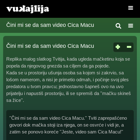
Čini mi se da sam video Cica Macu
Čini mi se da sam video Cica Macu
Replika malog slatkog Tvitija, kada ugleda mačketinu koja se
popela da njegovog gnezda sa ciljem da ga pojede.
Kada se u prostoriju ušunja osoba sa kojom si zakrvio, sa
lošom namerom, a nisi je primetio odmah, i počinje svoj ples
predatora u tvom pravcu; jednostavno šapneš ovo na uvo
prijatelju i napustiš prostoriju, ili se spremiš da ''mačku skineš
sa žice''.
''Čini mi se da sam video Cica Macu.'' Tviti zaprepašćeno
govori dok mačka stoji iza njega, on se osvrće i vidi je, a
zatim se ponovo koreće ''Jeste, video sam Cica Macu!''