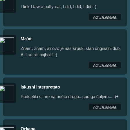
I fink I faw a puffy cat, I did, I did, I did :-)
pre 16 godina
Ma'at
Znam, znam, ali ovo je naš srpski stari originalni dub.
A ti su bili najbolji! :)
pre 16 godina
iskusni interpretato
Podsetila si me na nešto drugo...sad ga šaljem....;)+
pre 16 godina
Orkana