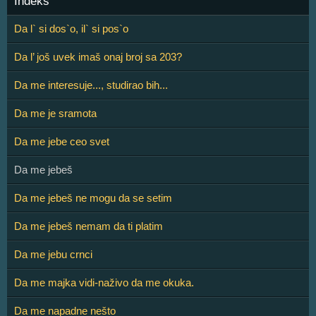
Indeks
Da l` si dos`o, il` si pos`o
Da l’ još uvek imaš onaj broj sa 203?
Da me interesuje..., studirao bih...
Da me je sramota
Da me jebe ceo svet
Da me jebeš
Da me jebeš ne mogu da se setim
Da me jebeš nemam da ti platim
Da me jebu crnci
Da me majka vidi-naživo da me okuka.
Da me napadne nešto