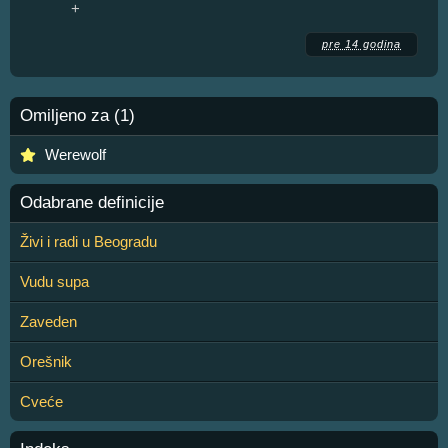
+
pre 14 godina
Omiljeno za (1)
Werewolf
Odabrane definicije
Živi i radi u Beogradu
Vudu supa
Zaveden
Orešnik
Cveće