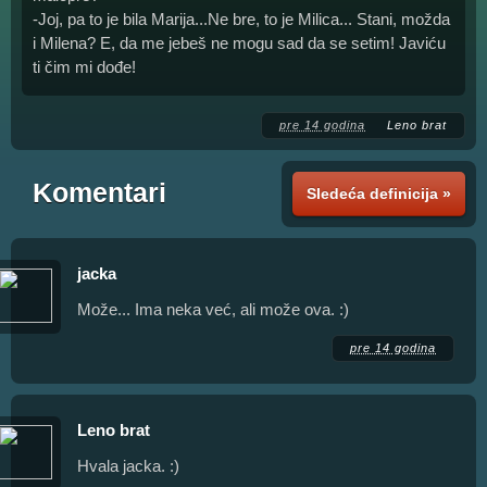
-Joj, pa to je bila Marija...Ne bre, to je Milica... Stani, možda
i Milena? E, da me jebeš ne mogu sad da se setim! Javiću
ti čim mi dođe!
pre 14 godina
Leno brat
Komentari
Sledeća definicija »
jacka
Može... Ima neka već, ali može ova. :)
pre 14 godina
Leno brat
Hvala jacka. :)