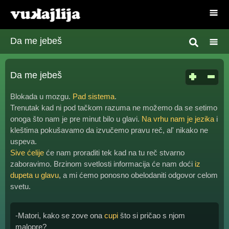
Da me jebeš
Da me jebeš
Blokada u mozgu.
Pad sistema
.
Trenutak kad ni pod tačkom razuma ne možemo da se setimo
onoga što nam je pre minut bilo u glavi.
Na vrhu nam je jezika
i
kleštima pokušavamo da izvučemo pravu reč, al' nikako ne
uspeva.
Sive ćelije
će nam proraditi tek kad na tu reč stvarno
zaboravimo. Brzinom svetlosti informacija će nam doći
iz
dupeta u glavu
, a mi ćemo ponosno obelodaniti odgovor celom
svetu.
-Matori, kako se zove ona
cupi
što si pričao s njom
malopre?