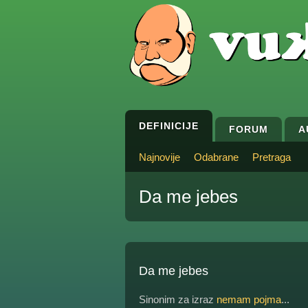
DEFINICIJE
FORUM
A
Najnovije
Odabrane
Pretraga
Da me jebes
Da me jebes
Sinonim za izraz
nemam pojma
...