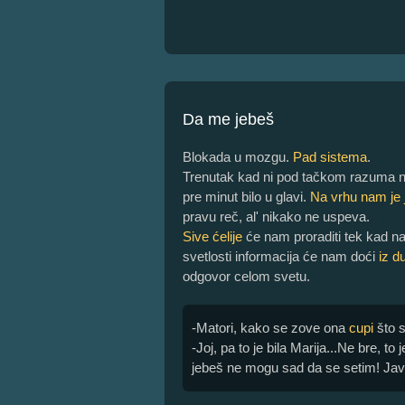
Da me jebeš
Blokada u mozgu.
Pad sistema
.
Trenutak kad ni pod tačkom razuma 
pre minut bilo u glavi.
Na vrhu nam je 
pravu reč, al' nikako ne uspeva.
Sive ćelije
će nam proraditi tek kad n
svetlosti informacija će nam doći
iz d
odgovor celom svetu.
-Matori, kako se zove ona
cupi
što s
-Joj, pa to je bila Marija...Ne bre, t
jebeš ne mogu sad da se setim! Javi