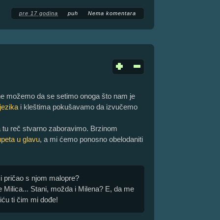
pre 17 godina
puh
Nema komentara
ne možemo da se setimo onoga što nam je
jezika
i kleštima pokušavamo da izvučemo
a tu reč stvarno zaboravimo. Brzinom
upeta u glavu
, a mi ćemo ponosno obelodaniti
i pričao s njom malopre?
o je Milica... Stani, možda i Milena? E, da me
ću ti čim mi dođe!