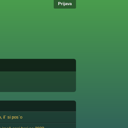
Prijava
, il` si pos`o