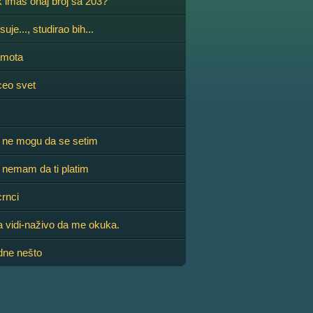
k imaš onaj broj sa 203?
uje..., studirao bih...
amota
ceo svet
 ne mogu da se setim
 nemam da ti platim
rnci
 vidi-naživo da me okuka.
ne nešto