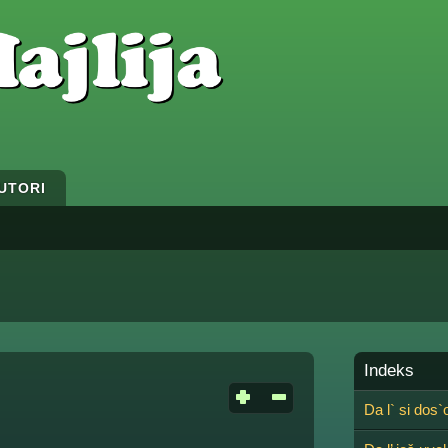
UTORI
Indeks
Da l` si dos`o