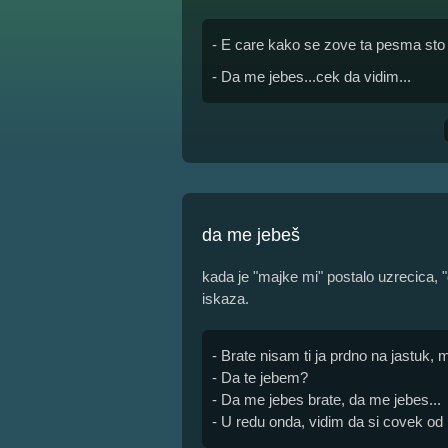
- E care kako se zove ta pesma sto 
- Da me jebes...cek da vidim...
da me jebeš
kada je "majke mi" postalo uzrecica, "
iskaza.
- Brate nisam ti ja prdno na jastuk, 
- Da te jebem?
- Da me jebes brate, da me jebes...
- U redu onda, vidim da si covek od 