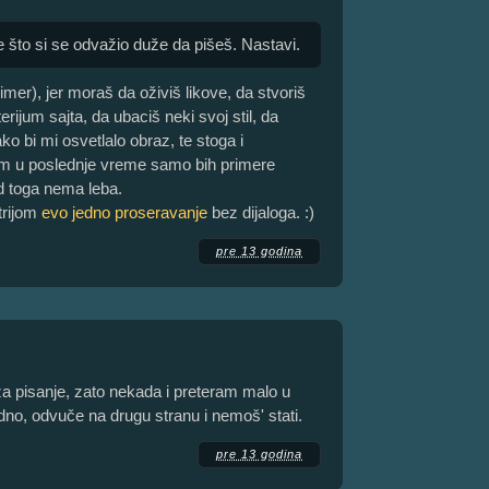
 je što si se odvažio duže da pišeš. Nastavi.
rimer), jer moraš da oživiš likove, da stvoriš
rijum sajta, da ubaciš neki svoj stil, da
ko bi mi osvetlalo obraz, te stoga i
m u poslednje vreme samo bih primere
od toga nema leba.
trijom
evo jedno proseravanje
bez dijaloga. :)
pre 13 godina
 za pisanje, zato nekada i preteram malo u
edno, odvuče na drugu stranu i nemoš' stati.
pre 13 godina