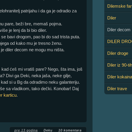
Dilemske fa
ohranitelj patrijahu i da ga je odradio za
Diler
jahu pare, beži bre, memaš pojma.
Diler decom
e je lenj da bi bio diler.
se bavi drogom, pao bi do sad trista puta.
DILER DR
 njega od kako mu je tresno ženu.
a je diler decom ne mogu mu ništa.
Diler droge
Diler iz 90-ti
e, kad ćeš mi vratiš pare? Nego, šta ima, još
oa? Divi ga Deki, neka jaša, neke gilje,
Diler kokain
 kad si u Bg da odradimo neku galanteriju.
e sa vladikom, tako dečki. Konobar! Daj
Diler trave
r karticu
.
pre 13 godina
Deku
10 komentara