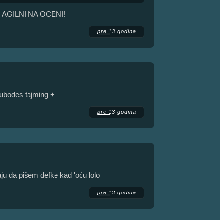
TI AGILNI NA OCENI!
pre 13 godina
 ubodes tajming +
pre 13 godina
aju da pišem defke kad 'oću lolo
pre 13 godina