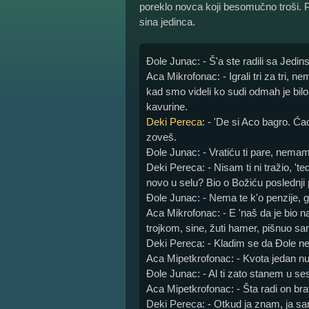
poreklo novca koji besomučno troši.
sina jedinca.
Đole Junac: - Š'a ste radili sa Jedi
Aca Mikrofonac: - Igrali tri za tri, 
kad smo videli ko sudi odmah je bilo j
kavurine.
Deki Pereca
: - 'De si Aco bagro. Ć
zoveš.
Đole Junac: - Vratiću ti pare, nema
Deki Pereca: - Nisam ti ni tražio, 'te
novo u selu? Bio o Božiću poslednji 
Đole Junac: - Nema te k'o penzije, g
Aca Mikrofonac: - E 'naš da je bio
trojkom, sine, žuti hamer, pišnuo sa
Deki Pereca: - Kladim se da Đole n
Aca Mipetkrofonac: - Kvota jedan nu
Đole Junac: - Al ti zato stanem u se
Aca Mipetkrofonac: - Šta radi on bra
Deki Pereca: - Otkud ja znam, ja s