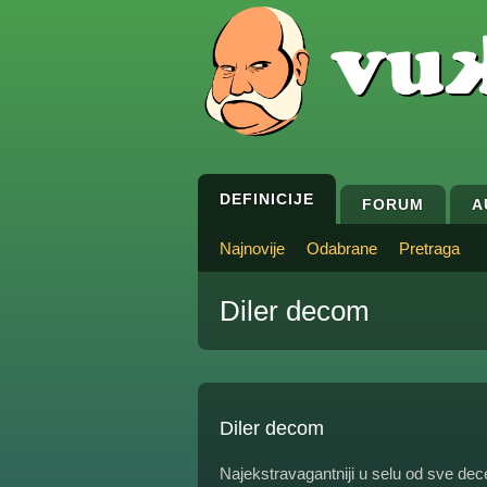
DEFINICIJE
FORUM
A
Najnovije
Odabrane
Pretraga
Diler decom
Diler decom
Najekstravagantniji u selu od sve dec