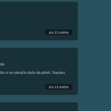
pre 13 godina
olo
je što si se odvažio duže da pišeš. Nastavi.
pre 13 godina