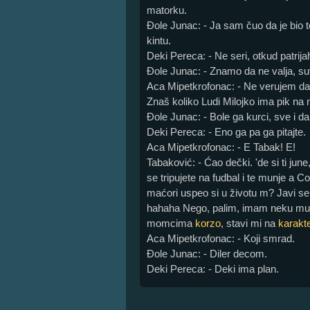
matorku.
Đole Junac: - Ja sam čuo da je bio tel
kintu.
Deki Pereca: - Ne seri, otkud patri
Đole Junac: - Znamo da ne valja, suviš
Aca Mipetkrofonac: - Ne verujem da 
Znaš koliko Ludi Milojko ima pik na
Đole Junac: - Bole ga kurci, sve i d
Deki Pereca: - Eno ga pa ga pitajte.
Aca Mipetkrofonac: - E Tabak! E!
Tabaković: - Ćao dečki. 'de si ti jun
se tripujete na fudbal i te munje a C
maćori uspeo si u životu m? Javi se
hahaha Nego, palim, imam neku muš
momcima
korzo
, stavi mi na
karakte
Aca Mipetkrofonac: - Koji smrad.
Đole Junac: - Diler decom.
Deki Pereca: - Deki ima plan.