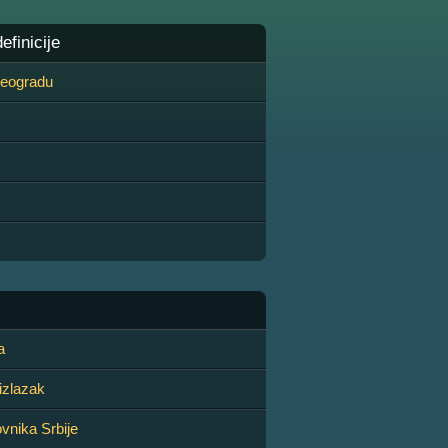
finicije
 Beogradu
a
izlazak
vnika Srbije