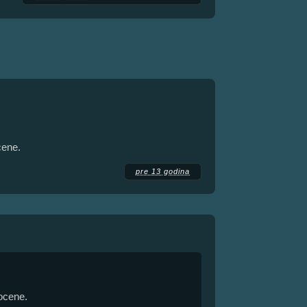
cene.
pre 13 godina
 ocene.