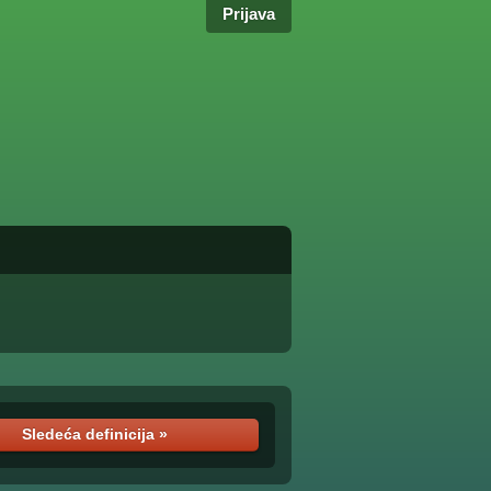
Prijava
Sledeća definicija »