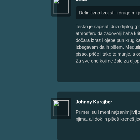
Definitivno tvoj stil i drago mi
Teško je napisati duži dijalog (p
atmosferu da zadovolji haha krite
dočara izraz i ojebe pun krug ka
izbegavam da ih pišem. Međuti
pisao, priče i tako te munje, a 
Za sve one koji ne žale za dijop
Johnny Kurajber
Primeri su i meni najzanimljivij
njima, ali dok ih pišeš kreneš j