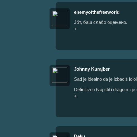
enemyofthefreeworld
Јбт, баш слабо оцењено.
+
Johnny Kurajber
Sad je idealno da je izbaciš lolol
Definitivno tvoj stil i drago mi 
+
Deku