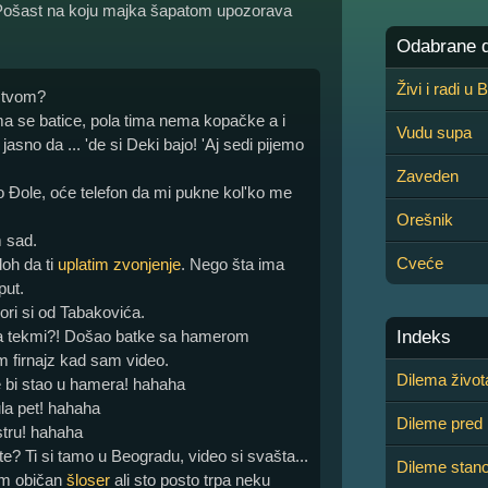
 Pošast na koju majka šapatom upozorava
Odabrane de
Živi i radi u
nstvom?
nema se batice, pola tima nema kopačke a i
Vudu supa
asno da ... 'de si Deki bajo! 'Aj sedi pijemo
Zaveden
ao Đole, oće telefon da mi pukne kol'ko me
Orešnik
m sad.
Cveće
doh da ti
uplatim zvonjenje
. Nego šta ima
put.
ori si od Tabakovića.
 na tekmi?! Došao batke sa hamerom
Indeks
m firnajz kad sam video.
Dilema život
e bi stao u hamera! hahaha
la pet! hahaha
Dileme pred 
stru! hahaha
te? Ti si tamo u Beogradu, video si svašta...
Dileme stano
am običan
šloser
ali sto posto trpa neku