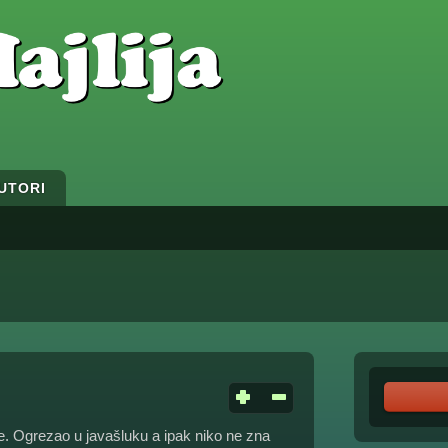
UTORI
e. Ogrezao u javašluku a ipak niko ne zna