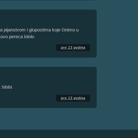
pijanstvom i glupostima koje činimo u
ovo pereca lololo
pre 13 godina
 hihihi
pre 13 godina