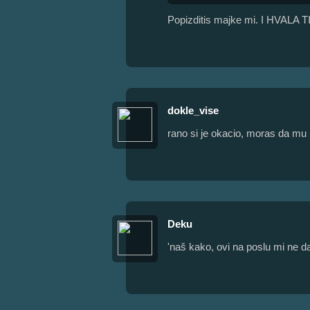
Popizditis majke mi. I HVALA 
dokle_vise
rano si je okacio, moras da mu
Deku
'naš kako, ovi na poslu mi ne d