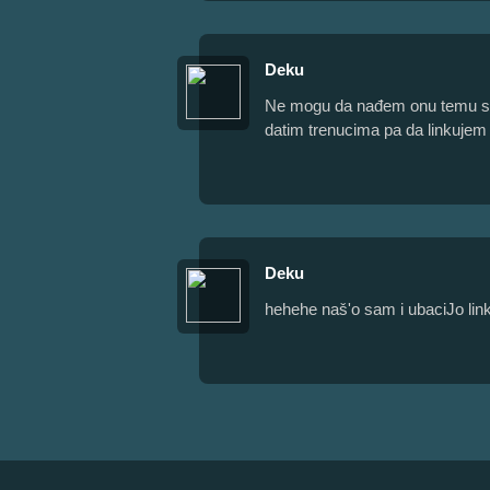
Deku
Ne mogu da nađem onu temu sa 
datim trenucima pa da linkujem 
Deku
hehehe naš'o sam i ubaciJo link