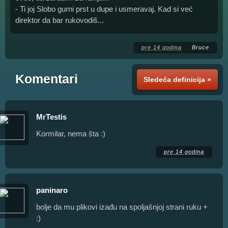
- Ti joj Slobo gurni prst u dupe i usmeravaj. Kad si već
direktor da bar rukovodiš...
pre 14 godina
Bruce
Komentari
Sledeća definicija »
MrTestis
Kormilar, nema šta :)
pre 14 godina
paninaro
bolje da mu plikovi izađu na spoljašnjoj strani ruku +
:)