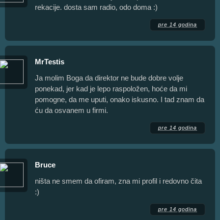
rekacije. dosta sam radio, odo doma :)
pre 14 godina
MrTestis
Ja molim Boga da direktor ne bude dobre volje
ponekad, jer kad je lepo raspoložen, hoće da mi
pomogne, da me uputi, onako iskusno. I tad znam da
ću da osvanem u firmi.
pre 14 godina
Bruce
ništa ne smem da ofiram, zna mi profil i redovno čita
:)
pre 14 godina