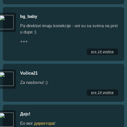
bg_baby
Pa direktori imaju konekcije - oni su sa svima na prst
u dupe :)
+++
pre 14 godina
Vučica21
Za naslovnu! :)
pre 14 godina
Дејс!
Ео мог
директора
!