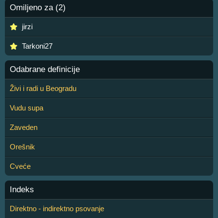
Omiljeno za (2)
jirzi
Tarkoni27
Odabrane definicije
Živi i radi u Beogradu
Vudu supa
Zaveden
Orešnik
Cveće
Indeks
Direktno - indirektno psovanje