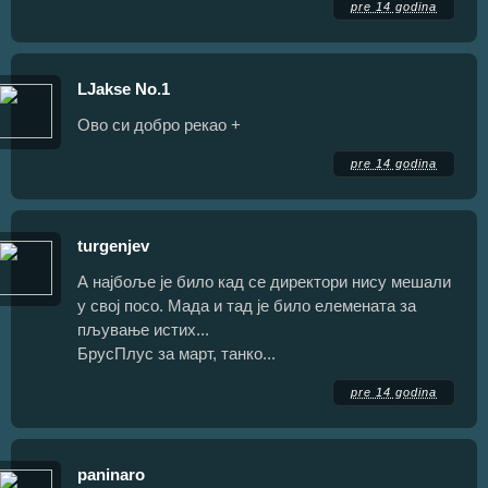
pre 14 godina
LJakse No.1
Ово си добро рекао +
pre 14 godina
turgenjev
А најбоље је било кад се директори нису мешали
у свој посо. Мада и тад је било елемената за
пљување истих...
БрусПлус за март, танко...
pre 14 godina
paninaro