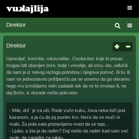
Direktor
Direktor
Upravljač, kormilar, rukovodilac. Osoba bez koje bi posao
mogao biti obavljen brže, bolje i veselije, ali smo, eto, odlučili
da nam je iz nekog razloga potrebna i njegova pomoć. Ili to, ili
nam se jednostavno prišljamčio pa ne umemo da ga oteramo
nego mu izmišljamo neki zadatak tek da ne bi smetao ili, ne
daj Bože, iz dosade nešto pokvario.
- Mile, drž` je za uši, Rade vuče kuku, Jova neka loži pod
kazanom, a ja ću da joj pustim krv. Neće da se muči ni
malo. Za pola sata pristavljamo mast da se topi...
- Ljubo, a šta ja da radim? Daj nešto da radim kad sam već
ovde, da zaradim za rakiju...