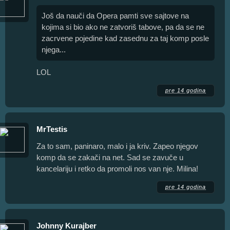
Još da nauči da Opera pamti sve sajtove na
kojima si bio ako ne zatvoriš tabove, pa da se ne
zacrvene pojedine kad zasednu za taj komp posle
njega...
LOL
pre 14 godina
MrTestis
Za to sam, paninaro, malo i ja kriv. Zapeo njegov
komp da se zakači na net. Sad se zavuče u
kancelariju i retko da promoli nos van nje. Milina!
pre 14 godina
Johnny Kurajber