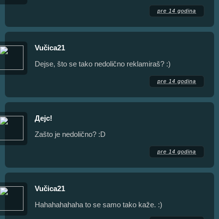
pre 14 godina
Vučica21
Dejse, što se tako nedolično reklamiraš? :)
pre 14 godina
Дејс!
Zašto je nedolično? :D
pre 14 godina
Vučica21
Hahahahahaha to se samo tako kaže. :)