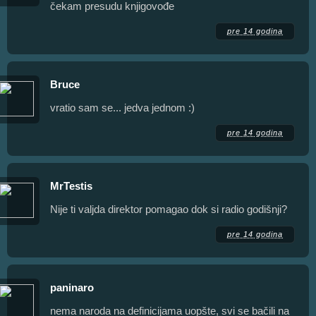
čekam presudu knjigovođe
pre 14 godina
Bruce
vratio sam se... jedva jednom :)
pre 14 godina
MrTestis
Nije ti valjda direktor pomagao dok si radio godišnji?
pre 14 godina
paninaro
nema naroda na definicijama uopšte, svi se bačili na