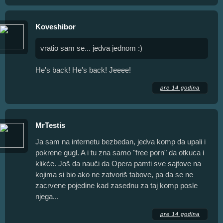
Koveshibor
vratio sam se... jedva jednom :)
He's back! He's back! Jeeee!
pre 14 godina
MrTestis
Ja sam na internetu bezbedan, jedva komp da upali i
pokrene gugl. A i tu zna samo "free porn" da otkuca i
klikće. Još da nauči da Opera pamti sve sajtove na
kojima si bio ako ne zatvoriš tabove, pa da se ne
zacrvene pojedine kad zasednu za taj komp posle
njega...
pre 14 godina