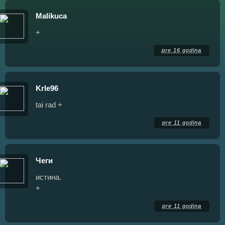
Malikuca
+
pre 16 godina
Krle96
tai rad +
pre 11 godina
Чеги
истина.
+
pre 11 godina