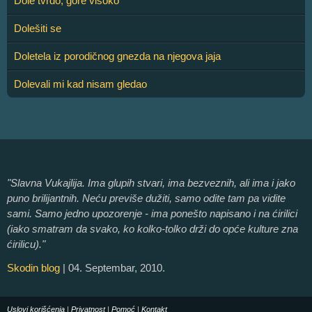
Dole tvrdo, gore visoko
Dolešiti se
Doletela iz porodičnog gnezda na njegova jaja
Dolevali mi kad nisam gledao
"Slavna Vukajlija. Ima glupih stvari, ima bezveznih, ali ima i jako
puno brilijantnih. Neću previše dužiti, samo odite tam pa vidite
sami. Samo jedno upozorenje - ima ponešto napisano i na ćirilici
(iako smatram da svako, ko kolko-tolko drži do opće kulture zna
ćirilicu)."
Skodin blog
| 04. Septembar, 2010.
Uslovi korišćenja
|
Privatnost
|
Pomoć
|
Kontakt