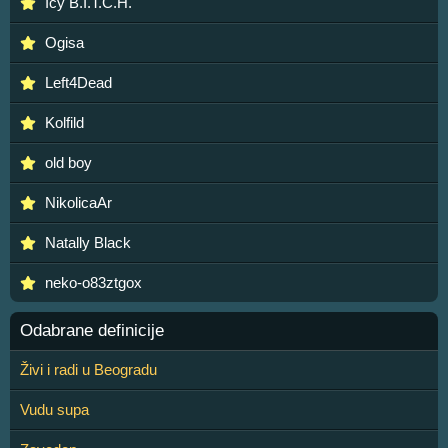
Icy B.I.T.C.H.
Ogisa
Left4Dead
Kolfild
old boy
NikolicaAr
Natally Black
neko-o83ztgox
Odabrane definicije
Živi i radi u Beogradu
Vudu supa