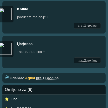
Kolfild
povucete me dolje +
pre 11 godina
Џафтара
тако елегантна +
pre 11 godina
Odabrao
Agilni
pre 11 godina
Omiljeno za (9)
1ipo