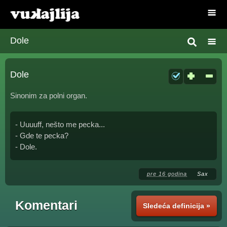
Dole
Dole
Sinonim za polni organ.
- Uuuuff, nešto me pecka...
- Gde te pecka?
- Dole.
pre 16 godina
Sax
Komentari
Sledeća definicija »