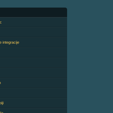
c
 integracije
m
iji
ija