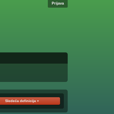
Prijava
Sledeća definicija »