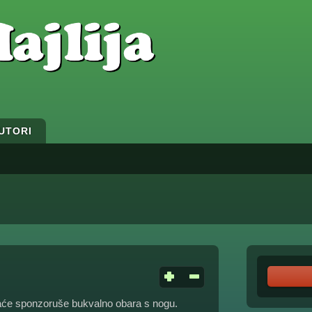
UTORI
će sponzoruše bukvalno obara s nogu.