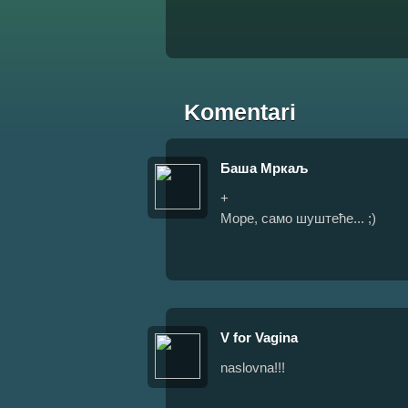
Komentari
Баша Мркаљ
+
Море, само шуштеће... ;)
V for Vagina
naslovna!!!