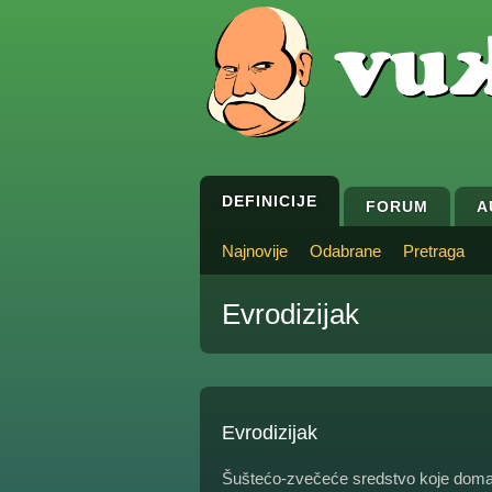
DEFINICIJE
FORUM
A
Najnovije
Odabrane
Pretraga
Evrodizijak
Evrodizijak
Šuštećo-zvečeće sredstvo koje doma