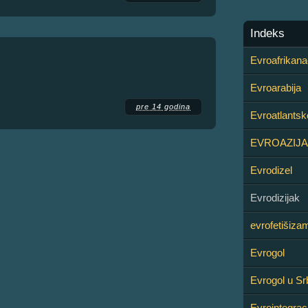
Indeks
Evroafrikana
Evroarabija
pre 14 godina
Evroatlantske
EVROAZIJA
Evrodizel
Evrodizijak
evrofetišiza
Evrogol
Evrogol u Srb
Evrointegrac