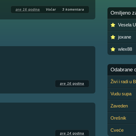
pre 16 godina
Voćar
3 komentara
Omiljeno z
Vesela U
joxane
wlex88
Odabrane de
Živi i radi u
pre 16 godina
Vudu supa
Zaveden
Orešnik
Cveće
pre 14 godina