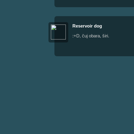
Reservoir dog
:+D, čuj obara, širi.