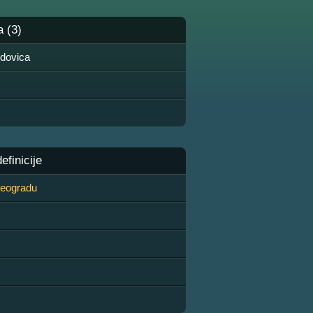
a (3)
dovica
finicije
 Beogradu