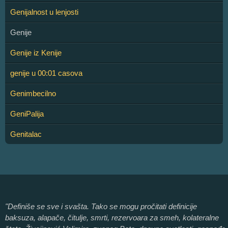
Genijalnost u lenjosti
Genije
Genije iz Kenije
genije u 00:01 casova
Genimbecilno
GeniPalija
Genitalac
"Definiše se sve i svašta. Tako se mogu pročitati definicije
baksuza, alapače, čitulje, smrti, rezervoara za smeh, kolateralne