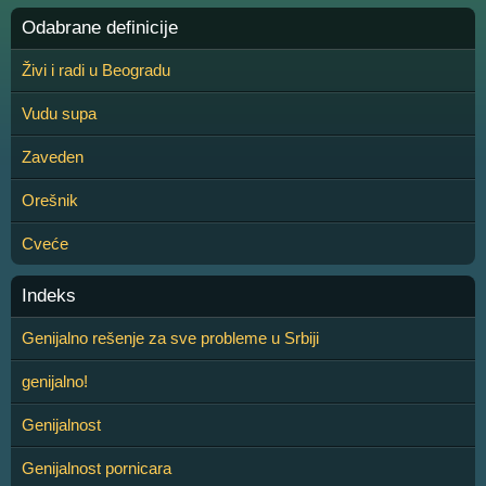
Odabrane definicije
Živi i radi u Beogradu
Vudu supa
Zaveden
Orešnik
Cveće
Indeks
Genijalno rešenje za sve probleme u Srbiji
genijalno!
Genijalnost
Genijalnost pornicara