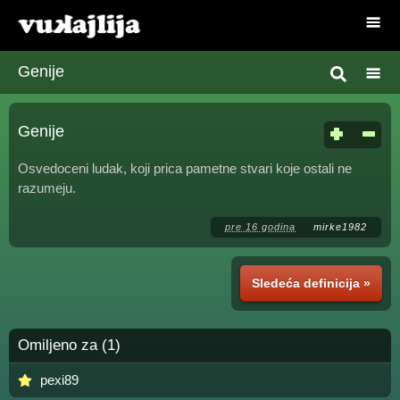
Genije
Genije
Osvedoceni ludak, koji prica pametne stvari koje ostali ne
razumeju.
pre 16 godina
mirke1982
Sledeća definicija »
Omiljeno za (1)
pexi89