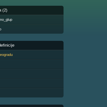
a (2)
ano_glup
o
finicije
 Beogradu