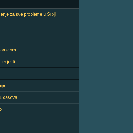
šenje za sve probleme u Srbiji
pornicara
 lenjosti
ije
01 casova
o