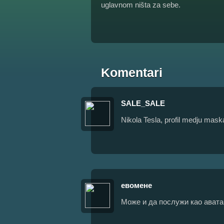
uglavnom ništa za sebe.
Komentari
SALE_SALE
Nikola Tesla, profil medju mas
евомене
Може и да послужи као аватар