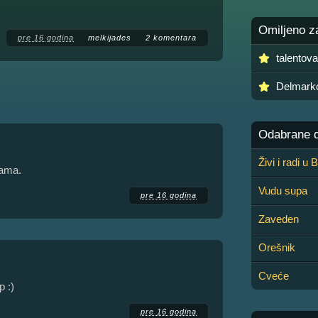
Omiljeno z
pre 16 godina
melkijades
2 komentara
talentov
Delmark
Odabrane de
Živi i radi u
kama.
Vudu supa
pre 16 godina
Zaveden
Orešnik
Cveće
 :)
pre 16 godina