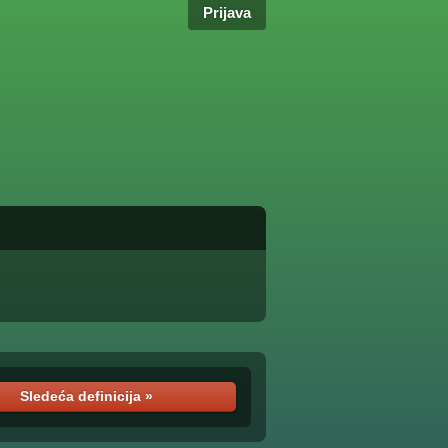
Prijava
Sledeća definicija »