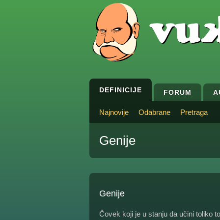
DEFINICIJE
FORUM
A
Najnovije
Odabrane
Pretraga
Genije
Genije
Čovek koji je u stanju da učini toliko