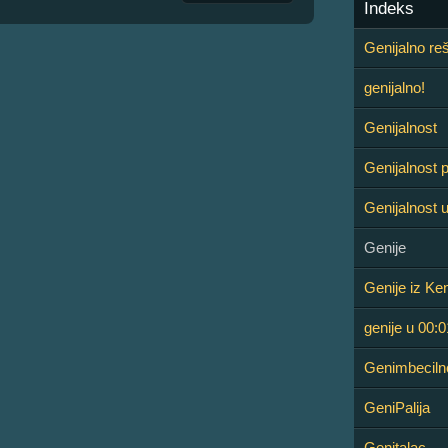
Indeks
Genijalno re
genijalno!
Genijalnost
Genijalnost 
Genijalnost u
Genije
Genije iz Ken
genije u 00:
Genimbeciln
GeniPalija
Genitalac