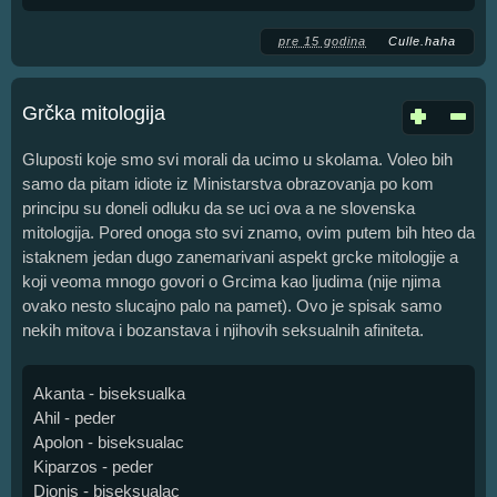
pre 15 godina
Culle.haha
Grčka mitologija
Gluposti koje smo svi morali da ucimo u skolama. Voleo bih
samo da pitam idiote iz Ministarstva obrazovanja po kom
principu su doneli odluku da se uci ova a ne slovenska
mitologija. Pored onoga sto svi znamo, ovim putem bih hteo da
istaknem jedan dugo zanemarivani aspekt grcke mitologije a
koji veoma mnogo govori o Grcima kao ljudima (nije njima
ovako nesto slucajno palo na pamet). Ovo je spisak samo
nekih mitova i bozanstava i njihovih seksualnih afiniteta.
Akanta - biseksualka
Ahil - peder
Apolon - biseksualac
Kiparzos - peder
Dionis - biseksualac