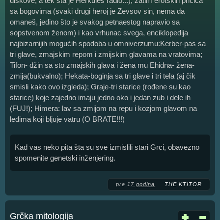
diskove, a tek šta je Herkules radio...), zatim erotskih pričica
sa bogovima (svaki drugi heroj je Zevsov sin, nema da
omaneš, jedino što je svakog petnaestog napravio sa
sopstvenom ženom) i kao vrhunac svega, enciklopedija
najbizarnijih mogućih spodoba u omniverzumu:Kerber-pas sa
tri glave, zmajskim repom i zmijskim glavama na vratovima;
Tifon- džin sa sto zmajskih glava i žena mu Ehidna- žena-
zmija(bukvalno); Hekata-boginja sa tri glave i tri tela (aj čik
smisli kako ovo izgleda); Graje-tri starice (rođene su kao
starice) koje zajedno imaju jedno oko i jedan zub i dele ih
(FUJ!); Himera: lav sa zmijom na repu i kozjom glavom na
leđima koji bljuje vatru (O BRATE!!!)
Kad vas neko pita šta su sve izmislili stari Grci, obavezno
spomenite genetski inženjering.
pre 17 godina
THE KTITOR
Grčka mitologija