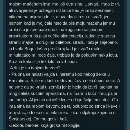
mojom maćehom ima ima još dva sina. Ustvari, imao je tri,
ali ovaj jedan je pobegao od kuće kad je imao šesnaest,
niko nema pojma gde je, a ova dvojica su u svađi, jer
jednom kad je moj ćale hteo da bije moju maćehu jer mu
srala što je sve pare dao sinu koga ima sa jednom
prostitutkom da plati dečko alimentaciju, jedan je stao na
stranu majke, a drugi na ćaletovu stranu i bilo je zajebano,
ja hvala Bogu došao pred kraj kad je svađa malo
minula,tako mi reče ćale, trebalo je da pokupim neku lovu.
Ko zna kako li je tek bilo na vrhuncu.
-A šta je sa tvojom kevom?
- Pa ona se nalazi valjda u haremu kod nekog šeika u
Emiratima. Šalje mi kintu redovno, čuva neki čopor dece. A
ne sme da se vrati u zemlju jer je htela da izvrši atentat na
mog ćaleta kućnim aparatima, na "Sam u kući" foru, pa je
juri murija. Al jedino mi više kinte od nje šalje moj stric. On
ima sina sa mojom kevom, pa taj polubrat od strica i keve i
moj stric, odnosno, u neku ruku i očuh šljakaju zajedno u
Švajcarskoj. On me gotivi, baš.
-Jebote, barone, koja grčka mitologija.