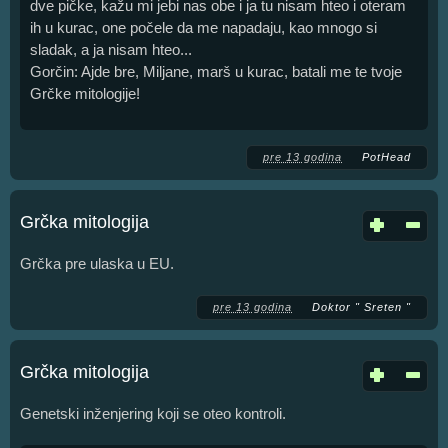
dve pičke, kažu mi jebi nas obe i ja tu nisam hteo i oteram
ih u kurac, one počele da me napadaju, kao mnogo si
sladak, a ja nisam hteo...
Gorčin: Ajde bre, Miljane, marš u kurac, batali me te tvoje
Grčke mitologije!
pre 13 godina
PotHead
Grčka mitologija
Grčka pre ulaska u EU.
pre 13 godina
Doktor " Sreten "
Grčka mitologija
Genetski inženjering koji se oteo kontroli.