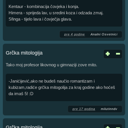
Kentaur - kombinacija čovjeka i konja.
Himera - sprijeda lav, u sredini koza i odzada zmaj.
Sfinga - tijelo lava i čovječja glava.
pre 4 godine
Analni Osvetnici
Grčka mitologija
Tako moj profesor likovnog u gimnaziji zove mito.
-Janićijević,ako ne budeš naučio romantizam i
kubizam,radiće grčka mitogolija za kraj godine ako hoćeš
da imaš 5! :D
pre 17 godina
milutinndv
Grčka mitologija