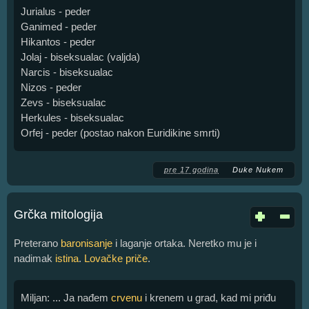
Jurialus - peder
Ganimed - peder
Hikantos - peder
Jolaj - biseksualac (valjda)
Narcis - biseksualac
Nizos - peder
Zevs - biseksualac
Herkules - biseksualac
Orfej - peder (postao nakon Euridikine smrti)
pre 17 godina
Duke Nukem
Grčka mitologija
Preterano
baronisanje
i laganje ortaka. Neretko mu je i
nadimak
istina
.
Lovačke priče
.
Miljan: ... Ja nađem
crvenu
i krenem u grad, kad mi priđu