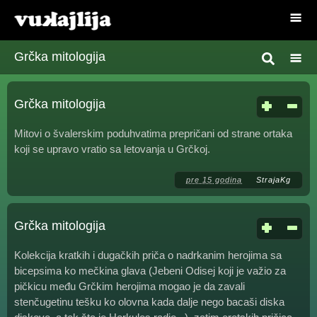
Grčka mitologija
Grčka mitologija
Mitovi o švalerskim poduhvatima prepričani od strane ortaka
koji se upravo vratio sa letovanja u Grčkoj.
pre 15 godina
StrajaKg
Grčka mitologija
Kolekcija kratkih i dugačkih priča o nadrkanim herojima sa
bicepsima ko mečkina glava (Jebeni Odisej koji je važio za
pičkicu među Grčkim herojima mogao je da zavali
stenčugetinu tešku ko olovna kada dalje nego bacaši diska