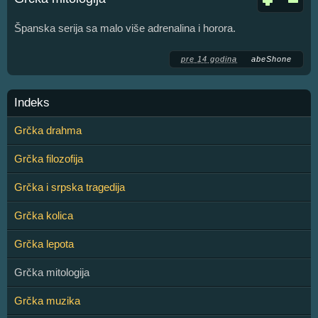
Španska serija sa malo više adrenalina i horora.
pre 14 godina
abeShone
Indeks
Grčka drahma
Grčka filozofija
Grčka i srpska tragedija
Grčka kolica
Grčka lepota
Grčka mitologija
Grčka muzika