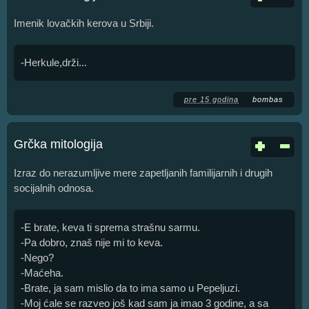
Imenik lovačkih kerova u Srbiji.
-Herkule,drži...
pre 15 godina
bombas
Grčka mitologija
Izraz do nerazumljive mere zapetljanih familijarnih i drugih
socijalnih odnosa.
-E brate, keva ti sprema strašnu sarmu.
-Pa dobro, znaš nije mi to keva.
-Nego?
-Maćeha.
-Brate, ja sam mislio da to ima samo u Pepeljuzi.
-Moj ćale se razveo još kad sam ja imao 3 godine, a sa