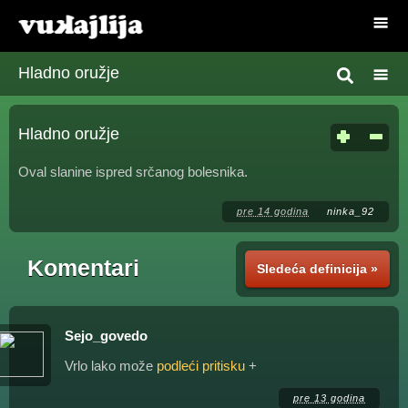
Hladno oružje
Hladno oružje
Oval slanine ispred srčanog bolesnika.
pre 14 godina
ninka_92
Komentari
Sledeća definicija »
Sejo_govedo
Vrlo lako može
podleći pritisku
+
pre 13 godina