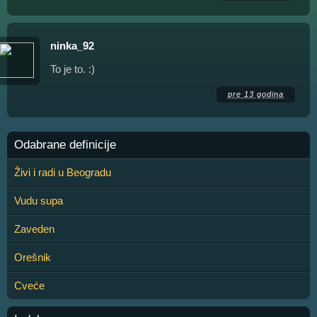
ninka_92
To je to. :)
pre 13 godina
Odabrane definicije
Živi i radi u Beogradu
Vudu supa
Zaveden
Orešnik
Cveće