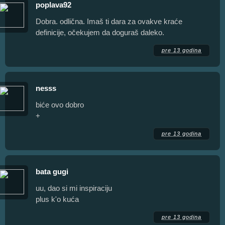
poplava92
Dobra. odlična. Imaš ti dara za ovakve kraće
definicije, očekujem da doguraš daleko.
pre 13 godina
nesss
biće ovo dobro
+
pre 13 godina
bata gugi
uu, dao si mi inspiraciju
plus k'o kuća
pre 13 godina