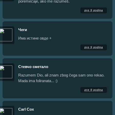
poremećaje, ako me razumeš.
pre 9 godina
Чеги
Има истине овде +
pre 9 godina
Стевчо сметало
Razumem Dio, ali znam zbog čega sam ono rekao.
Mada ima foliranata... :)
pre 9 godina
Carl Cox