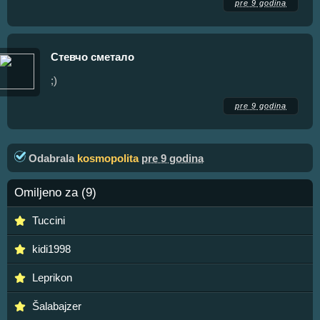
pre 9 godina
Стевчо сметало
;)
pre 9 godina
Odabrala
kosmopolita
pre 9 godina
Omiljeno za (9)
Tuccini
kidi1998
Leprikon
Šalabajzer