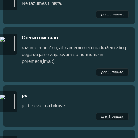
Ne razumeš ti ništa.
pre 9 godina
Стевчо сметало
razumem odlično, ali namerno neću da kažem zbog
čega se ja ne zajebavam sa hormonskim
poremećajima :)
pre 9 godina
ps
jer ti keva ima brkove
pre 9 godina