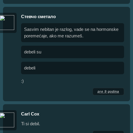
Стевчо сметало
Sasvim nebitan je razlog, vade se na hormonske
poremećaje, ako me razumeš.
debeli su
debeli
:)
pre 9 godina
Carl Cox
Ti si debil.