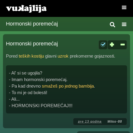
Hormonski poremećaj
Hormonski poremećaj
Pored
teških kostiju
glavni
uzrok
prekomerne gojaznosti.
- Al' si se ugojila?
- Imam hormonski poremećaj.
- Pa kad dnevno
smažeš po jednog bambija
.
- To mi je od bolesti!
- Ali...
- HORMONSKI POREMEĆAJ!!!
pre 13 godina
Milos-88