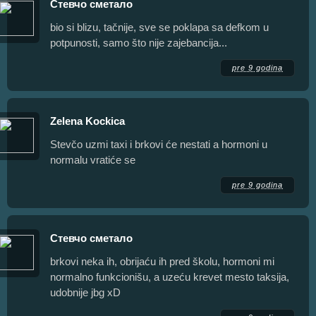
Стевчо сметало
bio si blizu, tačnije, sve se poklapa sa defkom u
potpunosti, samo što nije zajebancija...
pre 9 godina
Zelena Kockica
Stevčo uzmi taxi i brkovi će nestati a hormoni u
normalu vratiće se
pre 9 godina
Стевчо сметало
brkovi neka ih, obrijaću ih pred školu, hormoni mi
normalno funkcionišu, a uzeću krevet mesto taksija,
udobnije jbg xD