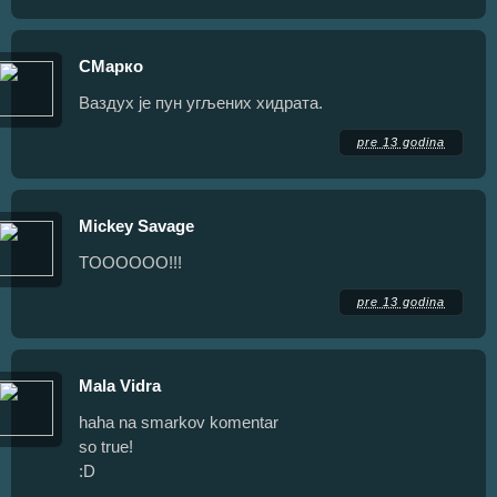
СМарко
Ваздух је пун угљених хидрата.
pre 13 godina
Mickey Savage
TOOOOOO!!!
pre 13 godina
Mala Vidra
haha na smarkov komentar
so true!
:D