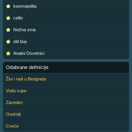
kosmopolita
celtic
Nežna srna
old boy
Analni Osvetnici
Odabrane definicije
Živi i radi u Beogradu
Vudu supa
Zaveden
Orešnik
Cveće