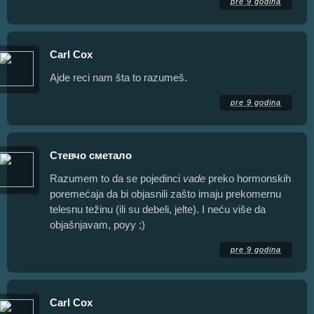
pre 9 godina
Carl Cox
Ajde reci nam šta to razumeš.
pre 9 godina
Стевчо сметало
Razumem to da se pojedinci
vade
preko hormonskih
poremećaja da bi objasnili zašto imaju prekomernu
telesnu težinu (ili su debeli, jelte). I neću više da
objašnjavam, poyy ;)
pre 9 godina
Carl Cox