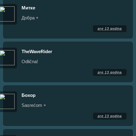
Митке
Добра +
pre 13 godina
TheWaveRider
Odlična!
pre 13 godina
Бохор
Sasrećom +
pre 13 godina