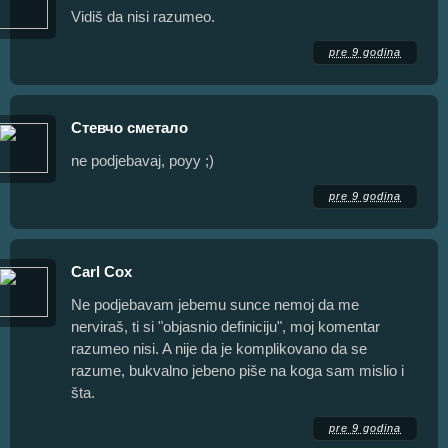
Vidiš da nisi razumeo.
pre 9 godina
Стевчо сметало
ne podjebavaj, poyy ;)
pre 9 godina
Carl Cox
Ne podjebavam jebemu sunce nemoj da me
nerviraš, ti si "objasnio definiciju", moj komentar
razumeo nisi. A nije da je komplikovano da se
razume, bukvalno jebeno piše na koga sam mislio i
šta.
pre 9 godina