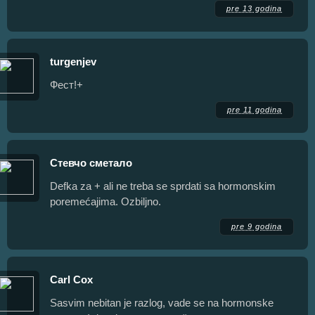
pre 13 godina
turgenjev
Фест!+
pre 11 godina
Стевчо сметало
Defka za + ali ne treba se sprdati sa hormonskim
poremećajima. Ozbiljno.
pre 9 godina
Carl Cox
Sasvim nebitan je razlog, vade se na hormonske