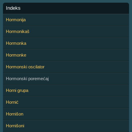
Indeks
Hormonija
Hormonikaš
Hormonka
Hormonke
Hormonski oscilator
Hormonski poremećaj
Horni grupa
Hornić
Hornišon
Hornišoni