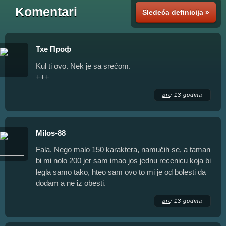
Komentari
Sledeća definicija »
Тхе Проф
Kul ti ovo. Nek je sa srećom.
+++
pre 13 godina
Milos-88
Fala. Nego malo 150 karaktera, namučih se, a taman
bi mi nolo 200 jer sam imao jos jednu recenicu koja bi
legla samo tako, hteo sam ovo to mi je od bolesti da
dodam a ne iz obesti.
pre 13 godina