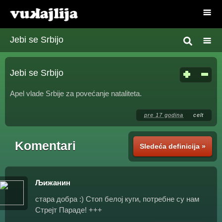
Jebi se Srbijo
Jebi se Srbijo
Apel vlade Srbije za povećanje nataliteta.
pre 17 godina
celt
Komentari
Sledeća definicija »
Љижанин
стара добра :) Стоп белој куги, потребне су нам
Стрејт Параде! +++