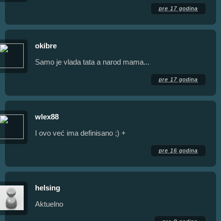
pre 17 godina
okibre
Samo je vlada tata a narod mama...
pre 17 godina
wlex88
I ovo već ima definisano ;) +
pre 16 godina
helsing
Aktuelno