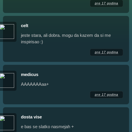
pre 17 godina
celt
jeste stara, ali dobra. mogu da kazem da si me
inspirisao :)
pre 17 godina
medicus
АААААААаа+
pre 17 godina
dosta vise
e bas se slatko nasmejah +