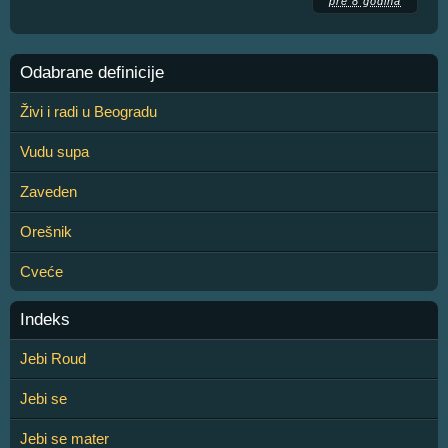
pre 8 godina
Odabrane definicije
Živi i radi u Beogradu
Vudu supa
Zaveden
Orešnik
Cveće
Indeks
Jebi Roud
Jebi se
Jebi se mater