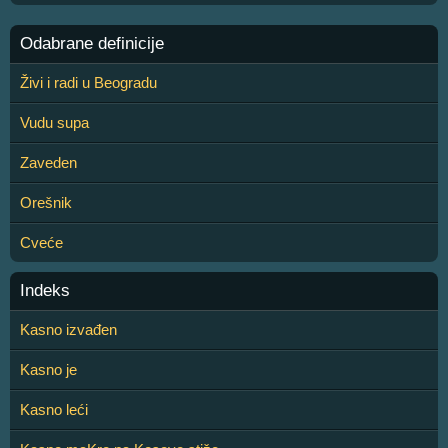
Odabrane definicije
Živi i radi u Beogradu
Vudu supa
Zaveden
Orešnik
Cveće
Indeks
Kasno izvađen
Kasno je
Kasno leći