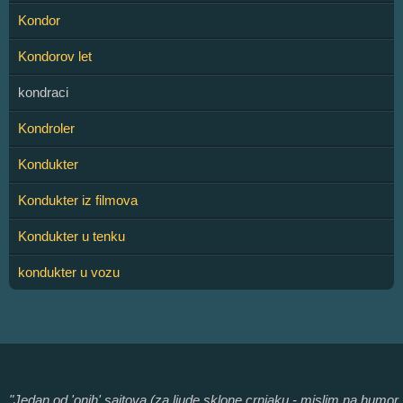
Kondor
Kondorov let
kondraci
Kondroler
Kondukter
Kondukter iz filmova
Kondukter u tenku
kondukter u vozu
"Jedan od 'onih' sajtova (za ljude sklone crnjaku - mislim na humor,