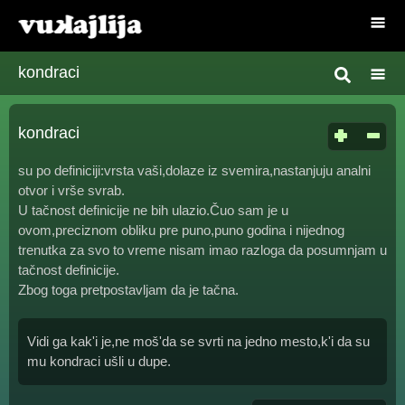
kondraci
kondraci
su po definiciji:vrsta vaši,dolaze iz svemira,nastanjuju analni
otvor i vrše svrab.
U tačnost definicije ne bih ulazio.Čuo sam je u
ovom,preciznom obliku pre puno,puno godina i nijednog
trenutka za svo to vreme nisam imao razloga da posumnjam u
tačnost definicije.
Zbog toga pretpostavljam da je tačna.
Vidi ga kak'i je,ne moš'da se svrti na jedno mesto,k'i da su
mu kondraci ušli u dupe.