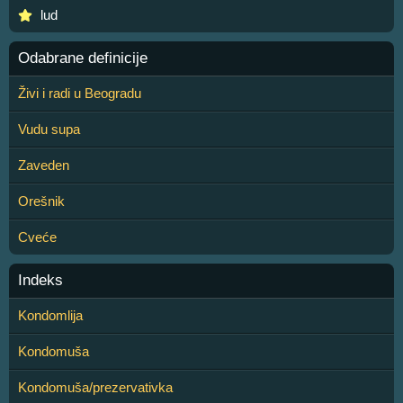
lud
Odabrane definicije
Živi i radi u Beogradu
Vudu supa
Zaveden
Orešnik
Cveće
Indeks
Kondomlija
Kondomuša
Kondomuša/prezervativka