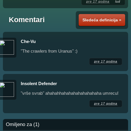
pre 17 godina
lud
Komentari
Sledeća definicija »
Che-Vu
"The crawlers from Uranus" :)
pre 17 godina
Insolent Defender
"vrše svrab" ahahahhahahahahahahahaha umrecu!
pre 17 godina
Omiljeno za (1)