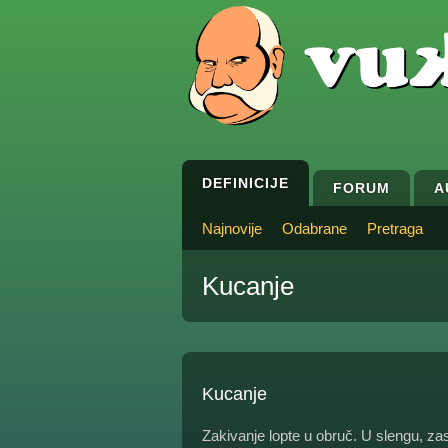
DEFINICIJE
FORUM
A
Najnovije
Odabrane
Pretraga
Kucanje
Kucanje
Zakivanje lopte u obruč. U slengu, zas