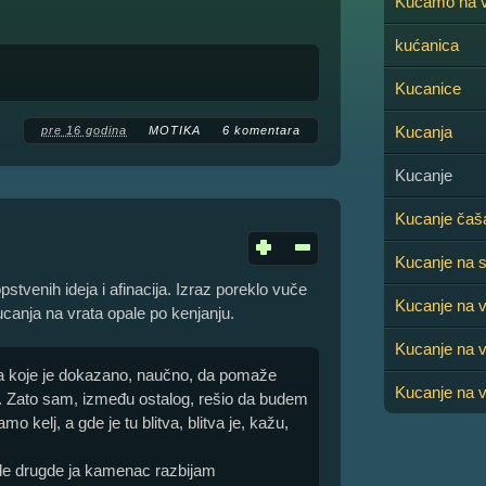
Kucamo na v
kućanica
Kucanice
Kucanja
pre 16 godina
MOTIKA
6 komentara
Kucanje
Kucanje ča
Kucanje na s
stvenih ideja i afinacija. Izraz poreklo vuče
Kucanje na v
canja na vrata opale po kenjanju.
Kucanje na v
 za koje je dokazano, naučno, da pomaže
Kucanje na v
 Zato sam, između ostalog, rešio da budem
amo kelj, a gde je tu blitva, blitva je, kažu,
gde drugde ja kamenac razbijam