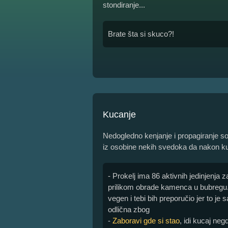
stondiranje...
Brate šta si skuco?!
Kucanje
Nedogledno kenjanje i propagiranje sop
iz osobine nekih svedoka da nakon ku
- Prokelj ima 86 aktivnih jedinjenja
prilikom obrade kamenca u bubregu.
vegen i tebi bih preporučio jer to je s
odlična zbog
-
Zaboravi gde si stao
, idi kucaj ne