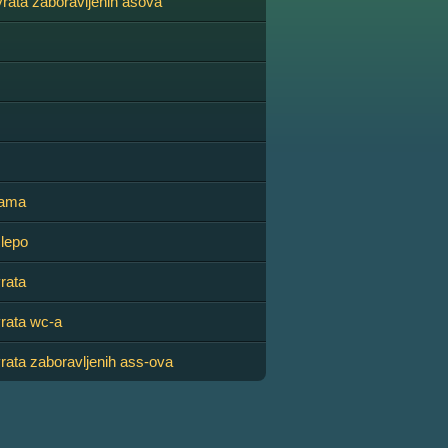
rata zaboravljenih asova
šama
lepo
rata
rata wc-a
rata zaboravljenih ass-ova