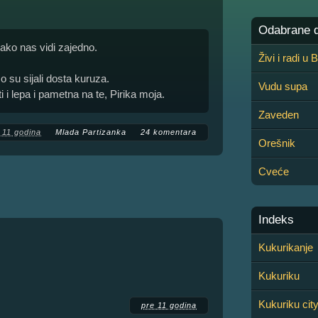
Odabrane de
 ako nas vidi zajedno.
Živi i radi u
o su sijali dosta kuruza.
Vudu supa
 i lepa i pametna na te, Pirika moja.
Zaveden
 11 godina
Mlada Partizanka
24 komentara
Orešnik
Cveće
Indeks
Kukurikanje
Kukuriku
Kukuriku cit
pre 11 godina