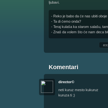
ljubavi.
- Reko je babo da će nas ubiti oboje
- Ta di ćemo onda?
- Teraj kulaša ka starom salašu, tam
- Znaš da volem što će nam deca biti
pre
Komentari
director©
neti kuruz mesto kukuruz
kuruza ti ;)