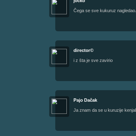
jocko
Čega se sve kukuruz nagledao.
director©
i z šta je sve zavirio
Pajo Dačak
Ja znam da se u kuruzije kenjal