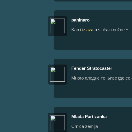
paninaro
Kao i
izlaza
u slučaju nužde +
Fender Stratocaster
Много плодне те њиве где се
Mlada Partizanka
Crnica zemlja