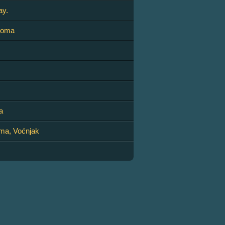
ay.
loma
a
ma, Voćnjak