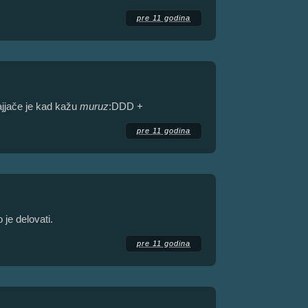
pre 11 godina
ajjače je kad kažu
muruz
:DDD +
pre 11 godina
 je delovati.
pre 11 godina