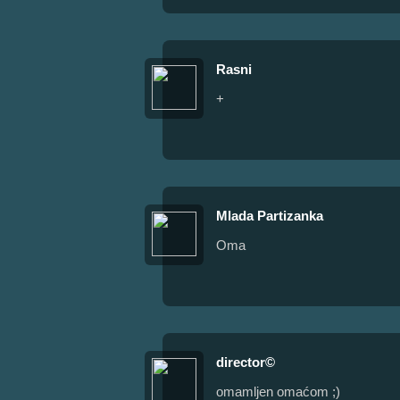
Rasni
+
Mlada Partizanka
Oma
director©
omamljen omaćom ;)