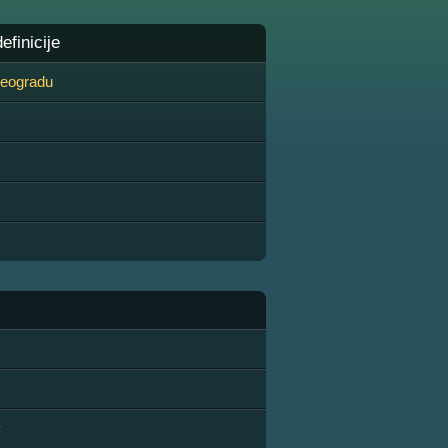
finicije
 Beogradu
y