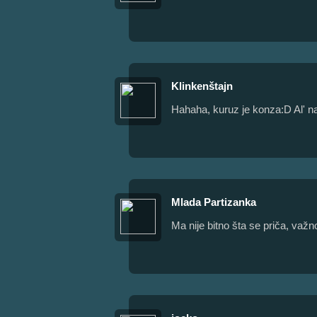
Klinkenštajn
Hahaha, kuruz je konza:D Al' n
Mlada Partizanka
Ma nije bitno šta se priča, važno