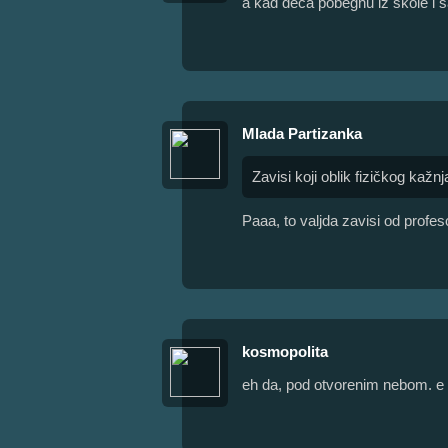
a kad deca pobegnu iz škole i sa
Mlada Partizanka
Zavisi koji oblik fizičkog kažn
Paaa, to valjda zavisi od profeso
kosmopolita
eh da, pod otvorenim nebom. e 