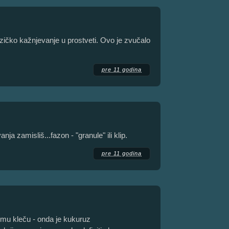
zičko kažnjevanje u prostveti. Ovo je zvučalo
pre 11 godina
anja zamisliš...fazon - "granule" ili klip.
pre 11 godina
emu kleču - onda je kukuruz