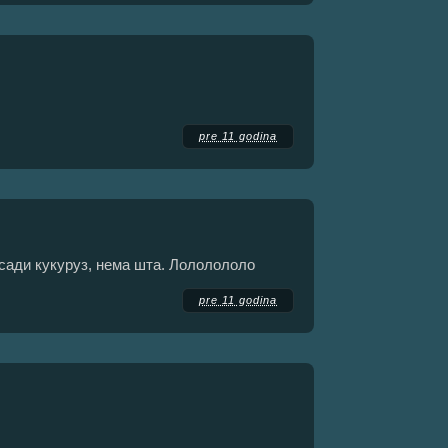
pre 11 godina
 сади кукуруз, нема шта. Лололололо
pre 11 godina