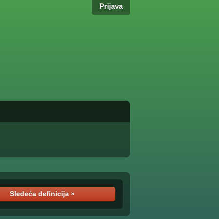
Prijava
Sledeća definicija »