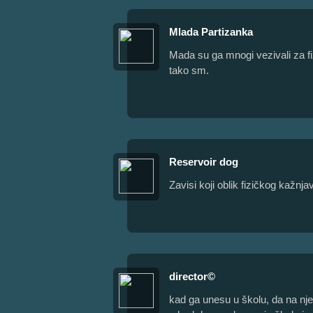
Mlada Partizanka
Mada su ga mnogi vezivali za fi
tako sm.
Reservoir dog
Zavisi koji oblik fizičkog kažnjav
director©
kad ga unesu u školu, da na nj