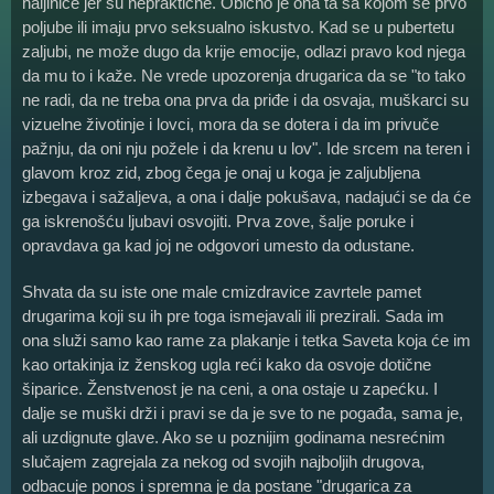
haljinice jer su nepraktične. Obično je ona ta sa kojom se prvo
poljube ili imaju prvo seksualno iskustvo. Kad se u pubertetu
zaljubi, ne može dugo da krije emocije, odlazi pravo kod njega
da mu to i kaže. Ne vrede upozorenja drugarica da se "to tako
ne radi, da ne treba ona prva da priđe i da osvaja, muškarci su
vizuelne životinje i lovci, mora da se dotera i da im privuče
pažnju, da oni nju požele i da krenu u lov". Ide srcem na teren i
glavom kroz zid, zbog čega je onaj u koga je zaljubljena
izbegava i sažaljeva, a ona i dalje pokušava, nadajući se da će
ga iskrenošću ljubavi osvojiti. Prva zove, šalje poruke i
opravdava ga kad joj ne odgovori umesto da odustane.
Shvata da su iste one male cmizdravice zavrtele pamet
drugarima koji su ih pre toga ismejavali ili prezirali. Sada im
ona služi samo kao rame za plakanje i tetka Saveta koja će im
kao ortakinja iz ženskog ugla reći kako da osvoje dotične
šiparice. Ženstvenost je na ceni, a ona ostaje u zapećku. I
dalje se muški drži i pravi se da je sve to ne pogađa, sama je,
ali uzdignute glave. Ako se u poznijim godinama nesrećnim
slučajem zagrejala za nekog od svojih najboljih drugova,
odbacuje ponos i spremna je da postane "drugarica za