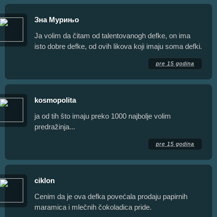
Зна Мурињо
Ja volim da čitam od talentovanogh defke, on ima
isto dobre defke, od ovih likova koji imaju soma defki.
pre 15 godina
kosmopolita
ja od tih što imaju preko 1000 najbolje volim
predražinja...
pre 15 godina
ciklon
Cenim da je ova defka povećala prodaju papirnih
maramica i mlečnih čokoladica pride.