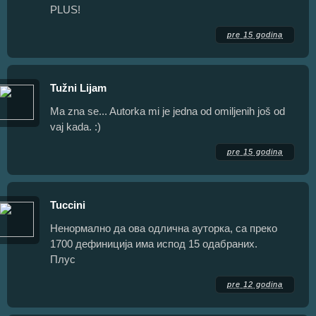
PLUS!
pre 15 godina
Tužni Lijam
Ma zna se... Autorka mi je jedna od omiljenih još od
vaj kada. :)
pre 15 godina
Tuccini
Ненормално да ова одлична ауторка, са преко
1700 дефиниција има испод 15 одабраних.
Плус
pre 12 godina