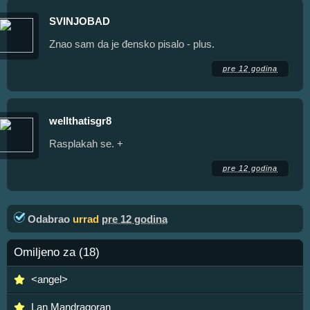
SVINJOBAD
Znao sam da je đensko pisalo - plus.
pre 12 godina
wellthatisgr8
Rasplakah se. +
pre 12 godina
Odabrao
urrad
pre 12 godina
Omiljeno za (18)
<angel>
Lan Mandragoran