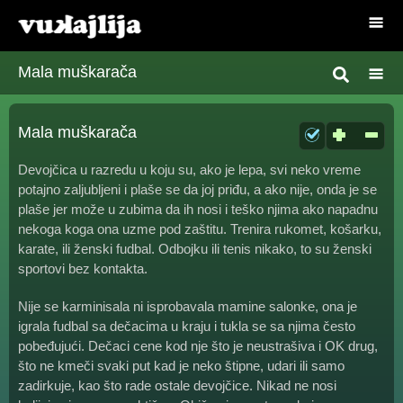
Mala muškarača
Mala muškarača
Devojčica u razredu u koju su, ako je lepa, svi neko vreme
potajno zaljubljeni i plaše se da joj priđu, a ako nije, onda je se
plaše jer može u zubima da ih nosi i teško njima ako napadnu
nekoga koga ona uzme pod zaštitu. Trenira rukomet, košarku,
karate, ili ženski fudbal. Odbojku ili tenis nikako, to su ženski
sportovi bez kontakta.
Nije se karminisala ni isprobavala mamine salonke, ona je
igrala fudbal sa dečacima u kraju i tukla se sa njima često
pobeđujući. Dečaci cene kod nje što je neustrašiva i OK drug,
što ne kmeči svaki put kad je neko štipne, udari ili samo
zadirkuje, kao što rade ostale devojčice. Nikad ne nosi