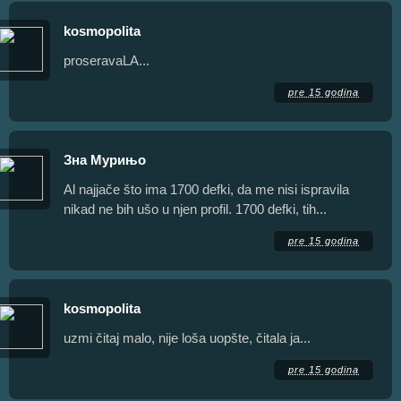
kosmopolita
proseravaLA...
pre 15 godina
Зна Мурињо
Al najjače što ima 1700 defki, da me nisi ispravila
nikad ne bih ušo u njen profil. 1700 defki, tih...
pre 15 godina
kosmopolita
uzmi čitaj malo, nije loša uopšte, čitala ja...
pre 15 godina