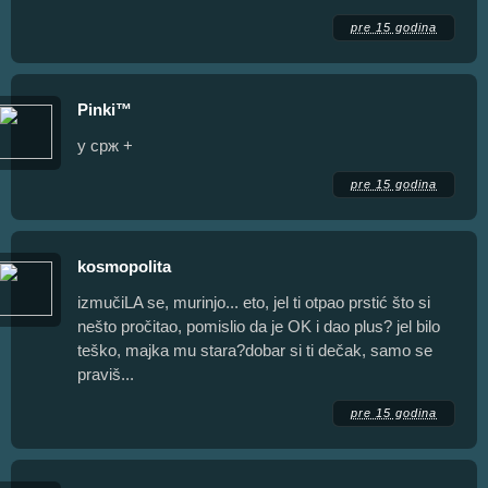
pre 15 godina
Pinki™
у срж +
pre 15 godina
kosmopolita
izmučiLA se, murinjo... eto, jel ti otpao prstić što si
nešto pročitao, pomislio da je OK i dao plus? jel bilo
teško, majka mu stara?dobar si ti dečak, samo se
praviš...
pre 15 godina