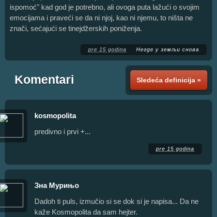
ispomoć" kad god je potrebno, ali ovoga puta lažući o svojim
emocijama i praveći se da ni njoj, kao ni njemu, to ništa ne
znači, sećajući se tinejdžerskih poniženja.
pre 15 godina
Негде у земљи снова
Komentari
Sledeća definicija »
kosmopolita
predivno i prvi +...
pre 15 godina
Зна Мурињо
Dadoh ti puls, izmučio si se dok si je napisa... Da ne
kaže Kosmopolita da sam hejter.