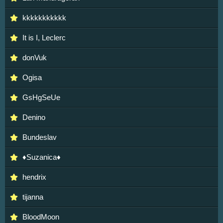
kkkkkkkkkkk
It is I, Leclerc
donVuk
Ogisa
GsHgSeUe
Denino
Bundeslav
♦Suzanica♦
hendrix
tijanna
BloodMoon