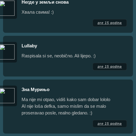
Негде у земљи снова
Хвала свима! :)
pre 15 godina
Lullaby
Raspisala si se, neobično. Ali lijepo. :)
pre 15 godina
Зна Мурињо
Ma nije mi otpao, vidiš kako sam dobar lololo
Al nije loša defka, samo mislim da se malo
proseravao posle, realno gledano. :)
pre 15 godina