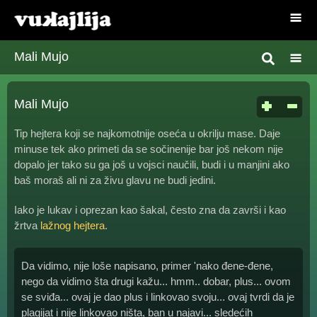
Mali Mujo
Mali Mujo
Tip hejtera koji se najkomotnije oseća u okrilju mase. Daje
minuse tek ako primeti da se sočinenije bar još nekom nije
dopalo jer tako su ga još u vojsci naučili, budi i u manjini ako
baš moraš ali ni za živu glavu ne budi jedini.
Iako je lukav i oprezan kao šakal, često zna da završi i kao
žrtva
lažnog hejtera
.
Da vidimo, nije loše napisano, primer 'nako đene-đene,
nego da vidimo šta drugi kažu... hmm.. dobar, plus... ovom
se sviđa... ovaj je dao plus i linkovao svoju... ovaj tvrdi da je
plagijat i nije linkovao ništa, ban u najavi... sledećih