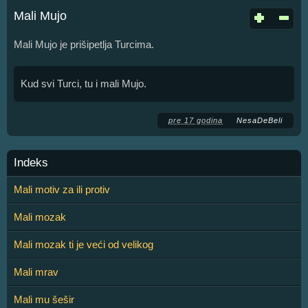
Mali Mujo
Mali Mujo je prišipetlja Turcima.
Kud svi Turci, tu i mali Mujo.
pre 17 godina
NesaDeBeli
Indeks
Mali motiv za ili protiv
Mali mozak
Mali mozak ti je veći od velikog
Mali mrav
Mali mu šešir