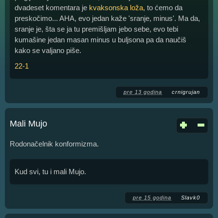
dvadeset komentara je
kvaksonska loža
, to ćemo da
preskočimo... AHA, evo jedan kaže 'sranje, minus'. Ma da,
sranje je, šta se ja tu premišljam jebo sebe, evo tebi
kumašine jedan masan minus u buljsona pa da naučiš
kako se valjano piše.
22-1
pre 13 godina
crnigrujan
Mali Mujo
Rodonačelnik konformizma.
Kud svi, tu i mali Mujo.
pre 15 godina
Slavk0