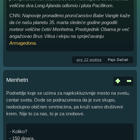
veličine dva Long Ajlanda odlomio i pluta Pacifikom.
CNN:
Najnovije pronađeno proročanstvo Babe Vangle kaže
da će našu planetu 35. marta sledeće godine pogoditi
meteor veličine četiri Menhetna. Predsjednik Obama je već
angažovao Brus Vilisa i ekipu na spriječavanju
Armagedona
.
pre 12 godina
Pajo Dačak
Menhetn
Podneblje koje se uzima za najekskluzivnije mesto na svetu,
centar sveta. Ovde se podrazumeva da je sve skupo,
nedostupno običnim smrtnicima, pa kruži samo društveni
krem. Nije to za nas, to je za snobove.
- Koliko?
- 150 dinara.