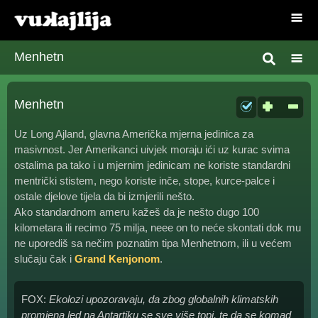
Menhetn
Menhetn
Uz Long Ajland, glavna Američka mjerna jedinica za
masivnost. Jer Amerikanci uivjek moraju ići uz kurac svima
ostalima pa tako i u mjernim jedinicam ne koriste standardni
mentrički stistem, nego koriste inče, stope, kurce-palce i
ostale djelove tijela da bi izmjerili nešto.
Ako standardnom ameru kažeš da je nešto dugo 100
kilometara ili recimo 75 milja, neee on to neće skontati dok mu
ne uporediš sa nečim poznatim tipa Menhetnom, ili u većem
slučaju čak i
Grand Kenjonom
.
FOX:
Ekolozi upozoravaju, da zbog globalnih klimatskih
promjena led na Antartiku se sve više topi, te da se komad