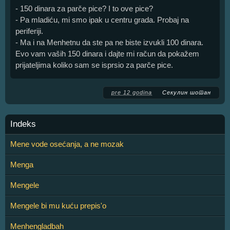
- 150 dinara za parče pice? I to ove pice?
- Pa mladiću, mi smo ipak u centru grada. Probaj na
periferiji.
- Ma i na Menhetnu da ste pa ne biste izvukli 100 dinara.
Evo vam vaših 150 dinara i dajte mi račun da pokažem
prijateljima koliko sam se isprsio za parče pice.
pre 12 godina
Секулин шотан
Indeks
Mene vode osećanja, a ne mozak
Menga
Mengele
Mengele bi mu kuću prepis'o
Menhengladbah