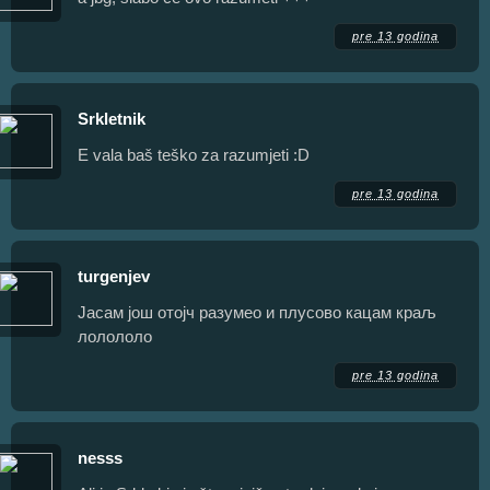
pre 13 godina
Srkletnik
E vala baš teško za razumjeti :D
pre 13 godina
turgenjev
Јасам још отојч разумео и плусово кацам краљ
лолололо
pre 13 godina
nesss