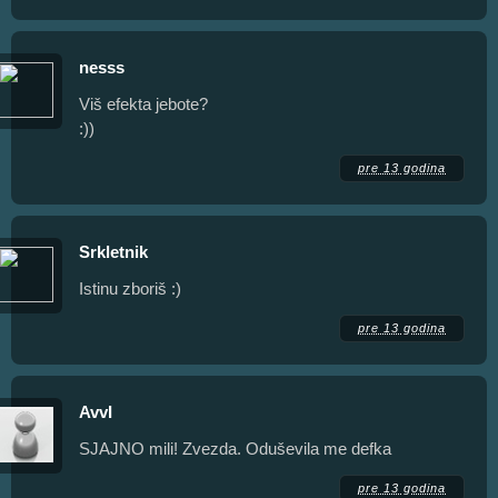
nesss
Viš efekta jebote?
:))
pre 13 godina
Srkletnik
Istinu zboriš :)
pre 13 godina
AvvI
SJAJNO mili! Zvezda. Oduševila me defka
pre 13 godina