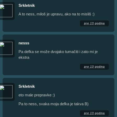
Srkletnik
A to ness, miloš je upravu, ako na to misliš :)
pre 13 godina
nesss
Pa defka se može dvojako tumačiti i zato mi je
ekstra
pre 13 godina
Srkletnik
eto male prepravke :)
Pa to ness, svaka moja defka je takva B)
pre 13 godina