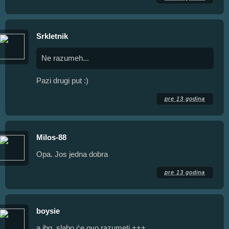
Srkletnik
Ne razumeh...
Pazi drugi put :)
pre 13 godina
Milos-88
Opa. Jos jedna dobra
pre 13 godina
boysie
a jbg, slabo će ovo razumeti +++