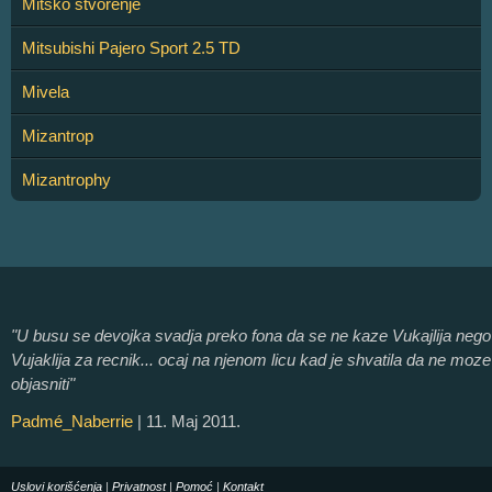
Mitsko stvorenje
Mitsubishi Pajero Sport 2.5 TD
Mivela
Mizantrop
Mizantrophy
"U busu se devojka svadja preko fona da se ne kaze Vukajlija nego
Vujaklija za recnik... ocaj na njenom licu kad je shvatila da ne moze
objasniti"
Padmé_Naberrie
| 11. Maj 2011.
Uslovi korišćenja
|
Privatnost
|
Pomoć
|
Kontakt