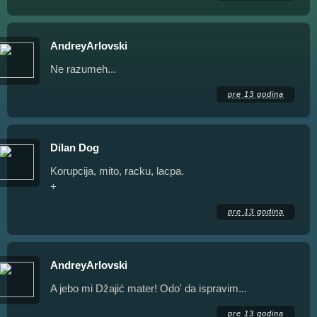
AndreyArlovski
Ne razumeh...
pre 13 godina
Dilan Dog
Korupcija, mito, racku, lacpa.
+
pre 13 godina
AndreyArlovski
A jebo mi Džajić mater! Odo' da ispravim...
pre 13 godina