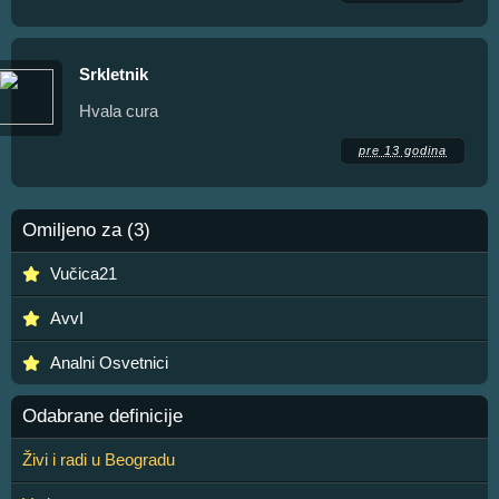
Srkletnik
Hvala cura
pre 13 godina
Omiljeno za (3)
Vučica21
AvvI
Analni Osvetnici
Odabrane definicije
Živi i radi u Beogradu