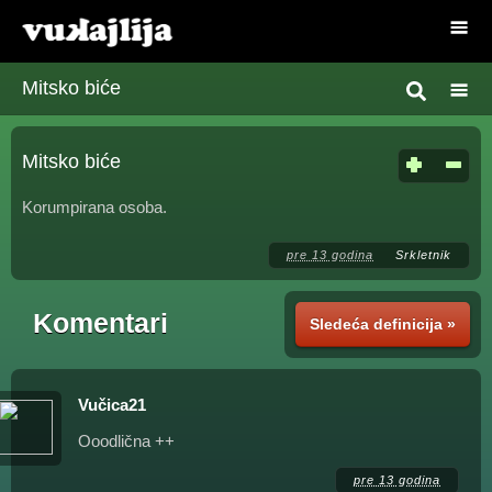
Mitsko biće
Mitsko biće
Korumpirana osoba.
pre 13 godina
Srkletnik
Komentari
Sledeća definicija »
Vučica21
Ooodlična ++
pre 13 godina