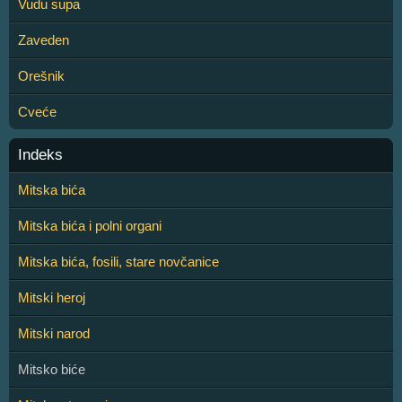
Vudu supa
Zaveden
Orešnik
Cveće
Indeks
Mitska bića
Mitska bića i polni organi
Mitska bića, fosili, stare novčanice
Mitski heroj
Mitski narod
Mitsko biće