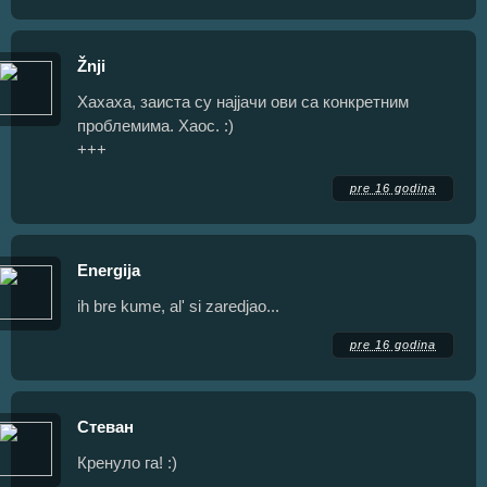
Žnji
Хахаха, заиста су најјачи ови са конкретним
проблемима. Хаос. :)
+++
pre 16 godina
Energija
ih bre kume, al' si zaredjao...
pre 16 godina
Стеван
Кренуло га! :)