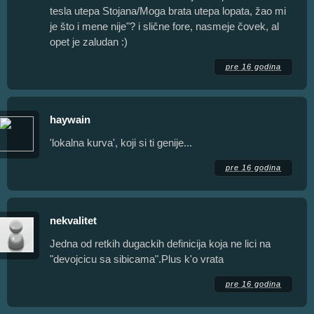
tesla utepa Stojana/Moga brata utepa lopata, žao mi
je što i mene nije"? i slične fore, nasmeje čovek, al
opet je zaludan :)
pre 16 godina
haywain
'lokalna kurva', koji si ti genije...
pre 16 godina
nekvalitet
Jedna od retkih dugackih definicija koja ne lici na
"devojcicu sa sibicama".Plus k'o vrata
pre 16 godina