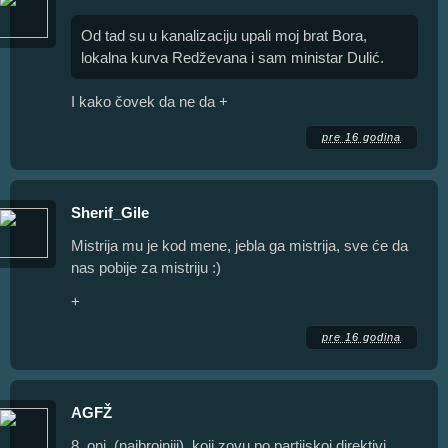
Od tad su u kanalizaciju upali moj brat Bora,
lokalna kurva Redževana i sam ministar Dulić.
I kako čovek da ne da +
pre 16 godina
Sherif_Gile
Mistrija mu je kod mene, jebla ga mistrija, sve će da
nas pobije za mistriju :)
+
pre 16 godina
AGFŽ
8. oni, (najbrojniji), koji zovu po partijskoj direktivi