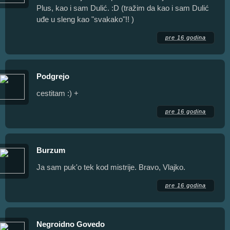
Plus, kao i sam Dulić. :D (tražim da kao i sam Dulić
uđe u sleng kao "svakako"!! )
pre 16 godina
Podgrejo
cestitam :) +
pre 16 godina
Burzum
Ja sam puk'o tek kod mistrije. Bravo, Vlajko.
pre 16 godina
Negroidno Govedo