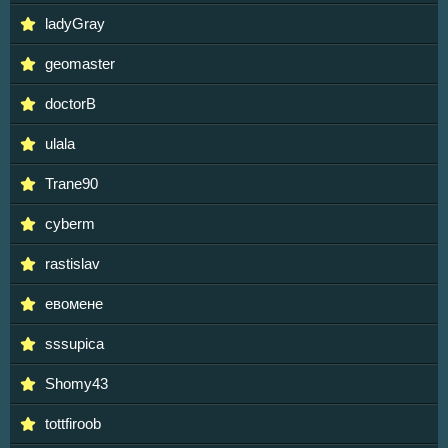
ladyGray
geomaster
doctorB
ulala
Trane90
cyberm
rastislav
евомене
sssupica
Shomy43
tottfiroob