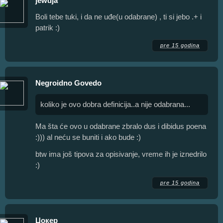
jewdja
Boli tebe tuki, i da ne uđe(u odabrane) , ti si jebo .+ i
patrik :)
pre 15 godina
Negroidno Govedo
koliko je ovo dobra definicija..a nije odabrana...
Ma šta će ovo u odabrane zbralo dus i dibidus poena
:))) al neću se buniti i ako bude :)
btw ima još tipova za opisivanje, vreme ih je iznedrilo
:)
pre 15 godina
Џокер