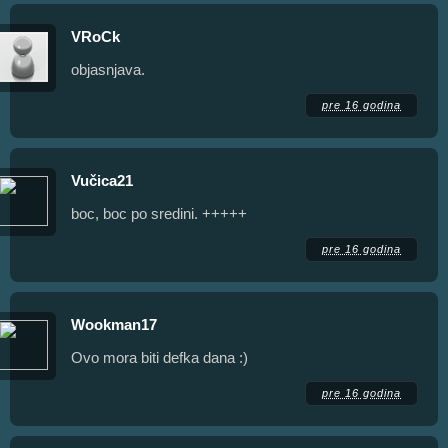
VRoCk
objasnjava.
pre 16 godina
Vučica21
boc, boc po sredini. +++++
pre 16 godina
Wookman17
Ovo mora biti defka dana :)
pre 16 godina