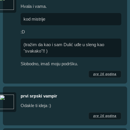
Hvala i vama.
kod mistrije
:D
(tražim da kao i sam Dulić uđe u sleng kao
"svakako"!! )
Slobodno, imaš moju podršku.
pre 16 godina
prvi srpski vampir
Odakle ti ideja :)
pre 16 godina