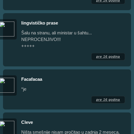
pre 16 godina
lingvističko prase
Šalu na stranu, ali ministar u šahtu...
NEPROCENJIVO!!!
+++++
pre 16 godina
Facafacaa
*je
pre 16 godina
Cleve
Ništa smešnije nisam pročitao u zadnja 2 meseca.