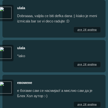
ulala
Dobraaaa, valjda ce biti defka dana :) kiako je meni
izmicala bar se vi deco radujte :D
pre 16 godina
ulala
*iako
pre 16 godina
евомене
е богами сам се насмијао! а мислио сам да је
Блек Хол аутор :-)
pre 16 godina