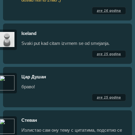
pre 16 godina
Iceland
Svaki put kad citam izvrnem se od smejanja.
pre 15 godina
Цар Душан
браво!
pre 15 godina
Стеван
Излистао сам ону тему с цитатима, подсетио се