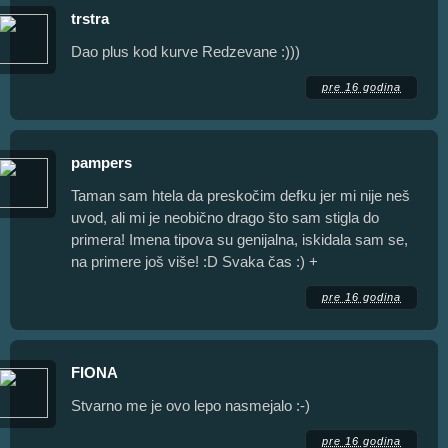
trstra
Dao plus kod kurve Redzevane :)))
pre 16 godina
pampers
Taman sam htela da preskočim defku jer mi nije neš
uvod, ali mi je neobično drago što sam stigla do
primera! Imena tipova su genijalna, iskidala sam se,
na primere još više! :D Svaka čas :) +
pre 16 godina
FIONA
Stvarno me je ovo lepo nasmejalo :-)
pre 16 godina