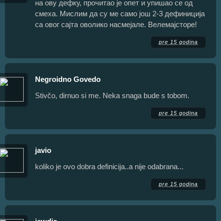
на ову дефку, прочитао је опет и упишао се од
смеха. Мислим да су ме само још 2-3 дефиниција
са овог сајта оволико насмејале. Велемајсторе!
pre 15 godina
Negroidno Govedo
Stivčo, dirnuo si me. Neka snaga bude s tobom.
pre 15 godina
javio
koliko je ovo dobra definicija..a nije odabrana...
pre 15 godina