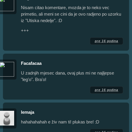
Nisam citao komentare, mozda je to neko vec
primetio, ali meni se cini da je ovo radjeno po uzorku
iz "Utiska nedelje". :D
+++
pre 16 godina
Facafacaa
U zadnjih mjesec dana, ovaj plus mi ne najljepse
"leg'o". Bra'o!
pre 16 godina
lemaja
hahahahahah e živ nam ti! plukas bre! :D