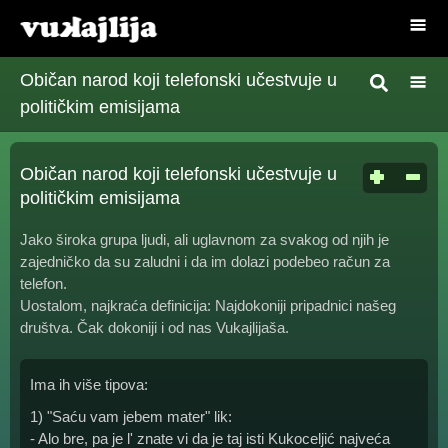
Običan narod koji telefonski učestvuje u
političkim emisijama
Običan narod koji telefonski učestvuje u
političkim emisijama
Jako široka grupa ljudi, ali uglavnom za svakog od njih je
zajedničko da su zaludni i da im dolazi podebeo račun za
telefon.
Uostalom, najkraća definicija: Najdokoniji pripadnici našeg
društva. Čak dokoniji i od nas Vukajlijaša.
Ima ih više tipova:
1) "Saću vam jebem mater" lik:
- Alo bre, pa je l' znate vi da je taj isti Kukoceljić najveća