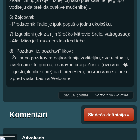
zvala i Snupija i Ajvi Tizdejl...(i tako pola sata, jer je glupo
voditelju da prekida ovakve mučenike)...
6) Zajebanti:
- Predsednik Tadić je ipak popušio jednu ekološku.
7) Izgubljeni (lek za njih Srećko Mitrović Srele, vatrogasac):
- Alo, Mićo je l' moja mistrija kod tebe...
8) "Pozdravi je, pozdravi" likovi:
- Želim da pozdravim najkorektniju voditeljku, sve u studiju,
živeli nam sto godina, i naravno draga Zorice (ovo voditeljki
ili gostu, ili bilo kome) da ti prenesem, posrao vam se neko
ispred vrata, baš na Welcome.
pre 16 godina
Negroidno Govedo
Komentari
Sledeća definicija »
Advokado