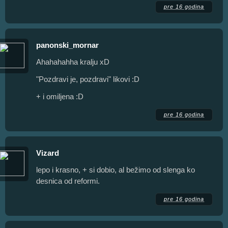
pre 16 godina
panonski_mornar
Ahahahahha kralju xD
"Pozdravi je, pozdravi" likovi :D
+ i omiljena :D
pre 16 godina
Vizard
lepo i krasno, + si dobio, al bežimo od slenga ko
desnica od reformi.
pre 16 godina