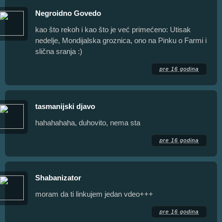
Negroidno Govedo
kao što rekoh i kao što je već primećeno: Utisak
nedelje, Mondijalska groznica, ono na Pinku o Farmi i
slična sranja :)
pre 16 godina
tasmanijski djavo
hahahahaha, duhovito, nema sta
pre 16 godina
Shabanizator
moram da ti linkujem jedan vdeo+++
pre 16 godina