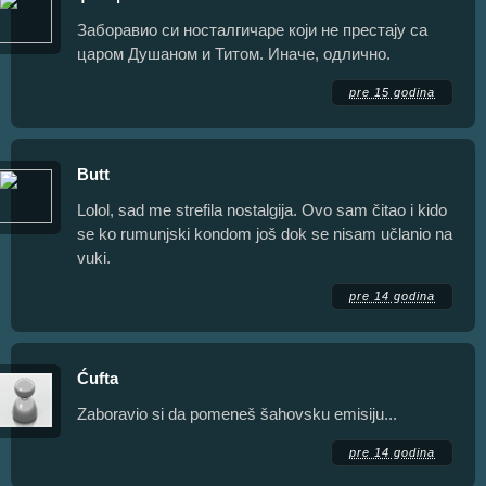
Заборавио си носталгичаре који не престају са
царом Душаном и Титом. Иначе, одлично.
pre 15 godina
Butt
Lolol, sad me strefila nostalgija. Ovo sam čitao i kido
se ko rumunjski kondom još dok se nisam učlanio na
vuki.
pre 14 godina
Ćuftа
Zaboravio si da pomeneš šahovsku emisiju...
pre 14 godina