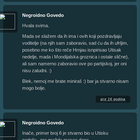
Negroidno Govedo
Hvala svima.
Mada se slažem da ih ima i ovih koji pozdravljaju
voditelje (na njih sam zaboravio, sad ću da ih ufrljim,
posebno me ko što reče Hrnjau isnpirisao Utisak
nedelje, mada i Mondijalska groznica i ostale slične),
ali sam namerno zaboravio ove po partijskoj, jer oni
nisu zaludni. :)
Blek, nemoj me brate miniraš :) bar ja stvarno nisam
mogo bolje.
pre 16 godina
Negroidno Govedo
Inače, primer broj 6 je stvarno bio u Utisku
nedelje...pre možda mesec dana.