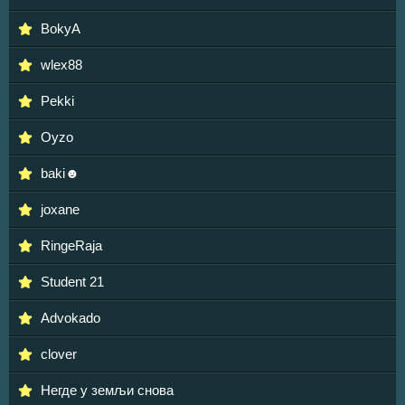
BokyA
wlex88
Pekki
Oyzo
baki☻
joxane
RingeRaja
Student 21
Advokado
clover
Негде у земљи снова