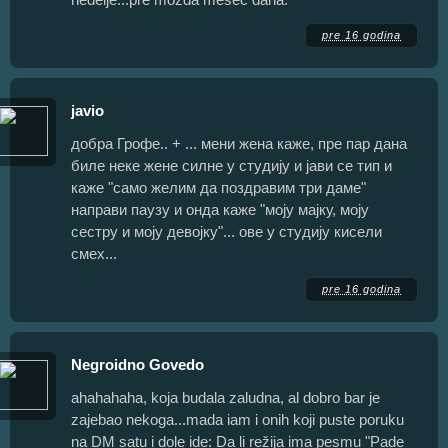
pre 16 godina
javio
добра Грофе.. + ... мени жена каже, пре пар дана
биле неке жене силне у студију и јави се тип и
каже "само желим да поздравим три даме"
направи паузу и онда каже "моју мајку, моју
сестру и моју девојку"... ове у студију кисели
смех...
pre 16 godina
Negroidno Govedo
ahahahaha, koja budala zaludna, al dobro bar je
zajebao nekoga...mada iam i onih koji puste poruku
na DM satu i dole ide: Da li režija ima pesmu "Pade