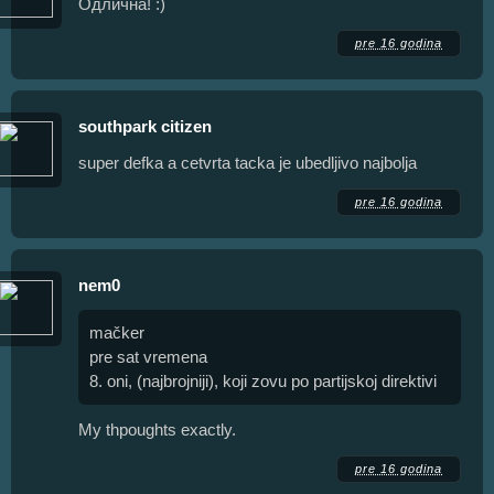
Одлична! :)
pre 16 godina
southpark citizen
super defka a cetvrta tacka je ubedljivo najbolja
pre 16 godina
nem0
mačker
pre sat vremena
8. oni, (najbrojniji), koji zovu po partijskoj direktivi
My thpoughts exactly.
pre 16 godina