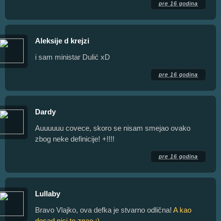
pre 16 godina
Aleksije d krejzi
i sam ministar Dulić xD
pre 16 godina
Dardy
Auuuuuu covece, skoro se nisam smejao ovako
zbog neke definicije! +!!!!
pre 16 godina
Lullaby
Bravo Vlajko, ova defka je stvarno odlična!
A kao
dosad nisi to znao ;)