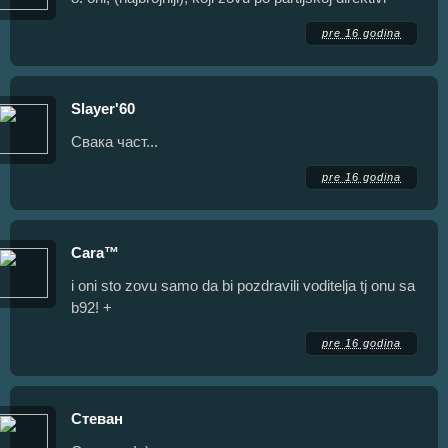
pre 16 godina
Slayer'60
Свака част...
pre 16 godina
Cara™
i oni sto zovu samo da bi pozdravili voditelja tj onu sa
b92! +
pre 16 godina
Стеван