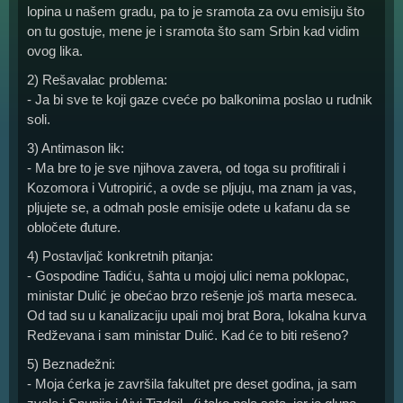
lopina u našem gradu, pa to je sramota za ovu emisiju što
on tu gostuje, mene je i sramota što sam Srbin kad vidim
ovog lika.
2) Rešavalac problema:
- Ja bi sve te koji gaze cveće po balkonima poslao u rudnik
soli.
3) Antimason lik:
- Ma bre to je sve njihova zavera, od toga su profitirali i
Kozomora i Vutropirić, a ovde se pljuju, ma znam ja vas,
pljujete se, a odmah posle emisije odete u kafanu da se
obločete đuture.
4) Postavljač konkretnih pitanja:
- Gospodine Tadiću, šahta u mojoj ulici nema poklopac,
ministar Dulić je obećao brzo rešenje još marta meseca.
Od tad su u kanalizaciju upali moj brat Bora, lokalna kurva
Redževana i sam ministar Dulić. Kad će to biti rešeno?
5) Beznadežni:
- Moja ćerka je završila fakultet pre deset godina, ja sam