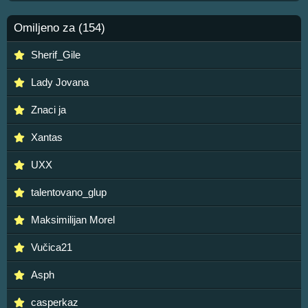
Omiljeno za (154)
Sherif_Gile
Lady Jovana
Znaci ja
Xantas
UXX
talentovano_glup
Maksimilijan Morel
Vučica21
Asph
casperkaz