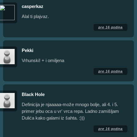
casperkaz
Alal ti plajvaz.
pre 16 godina
Pekki
Vrhunski! + i omiljena
pre 16 godina
Black Hole
Definicija je njaaaaa-može mnogo bolje, ali 4. i 5.
primer jebu oca u vr' vrca repa. Ladno zamišljam
Dulića kako galami iz šahta. :)))
pre 16 godina