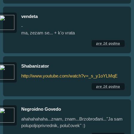
vendeta
-
ma, zezam se... + k'o vrata
pre 16 godina
Shabanizator
http://www.youtube.com/watch?v=_s_y1oYLMqE
pre 16 godina
Negroidno Govedo
ahahahahaha...znam, znam...Brzobrođani..."Ja sam
polupoljoprivrednik, polučovek" :)