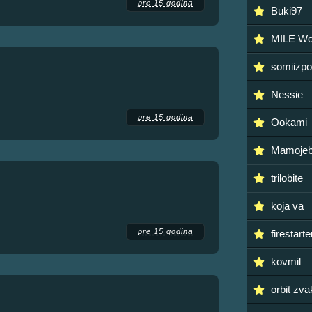
pre 15 godina
Buki97
MILE Wo
somiizpo
Nessie
pre 15 godina
Ookami
Mamoje
trilobite
koja va
pre 15 godina
firestarte
kovmil
orbit zva