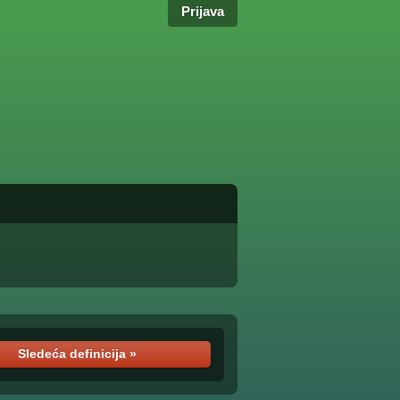
Prijava
Sledeća definicija »