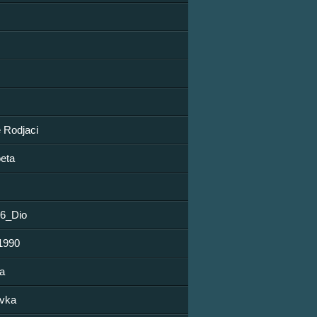
 Rodjaci
eta
96_Dio
990
a
ovka