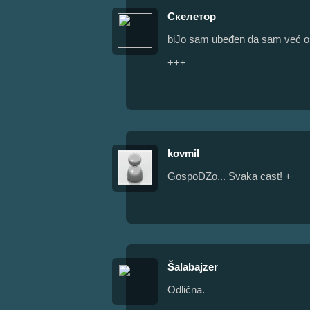
Скелетор
biJo sam ubeđen da sam već os
+++
kovmil
GospoDZo... Svaka cast! +
Šalabajzer
Odlična.