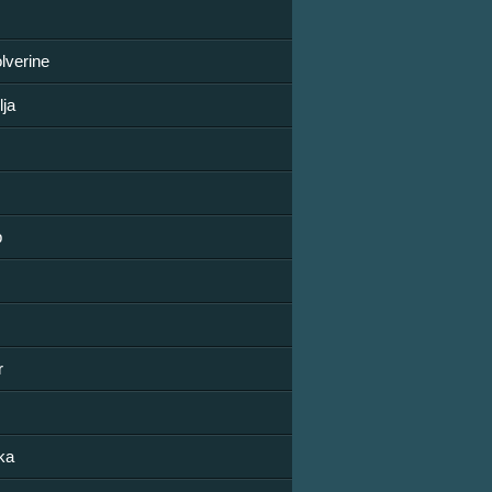
lverine
lja
b
r
ka