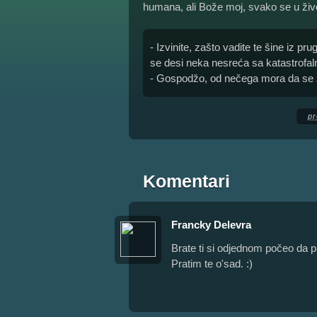
humana, ali Bože moj, svako se u živ
- Izvinite, zašto vadite te šine iz p
se desi neka nesreća sa katastrofa
- Gospodžo, od nečega mora da se 
pr
Komentari
Francky Delevra
Brate ti si odjednom počeo da p
Pratim te o'sad. :)