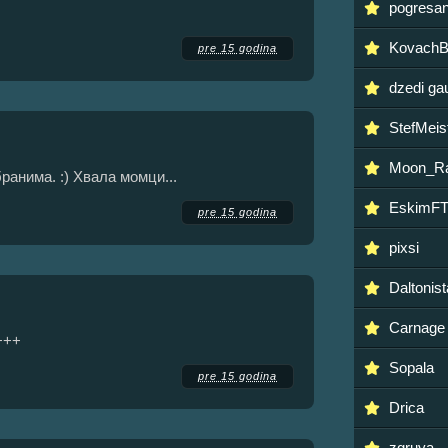
pogresa
KovachB
pre 15 godina
dzedi ga
StefMeis
Moon_R
ранима. :) Хвала момци...
EskimFT
pre 15 godina
pixsi
Daltonist
Carnage
 +++
Sopala
pre 15 godina
Drica
zgruya