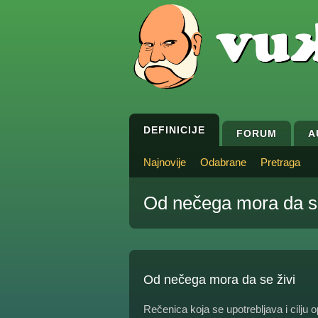
DEFINICIJE
FORUM
A
Najnovije
Odabrane
Pretraga
Od nečega mora da se
Od nečega mora da se živi
Rečenica koja se upotrebljava i cilju o