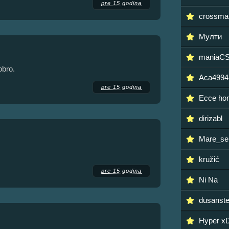
pre 15 godina
crossma
Мулти
maniaC
obro.
Aca4994
pre 15 godina
Ecce ho
dirizabl
Mare_se
kružić
pre 15 godina
Ni Na
dusanste
Hyper x