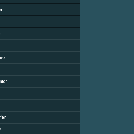
n
S
mo
nior
fan
D