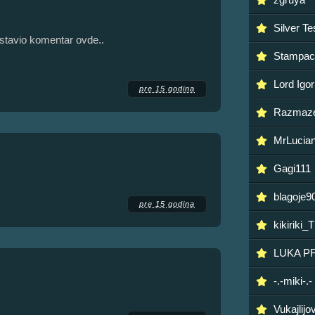
Silver Te
tavio komentar ovde..
Stampac
Lord Igor
pre 15 godina
Razmaze
MrLucia
Gagi111
blagoje9
pre 15 godina
kikiriki_
LUKA P
-.-miki-.-
Vukajlijo