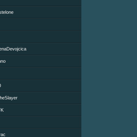
stelone
naDevojcica
nno
0
TheSlayer
FK
vac