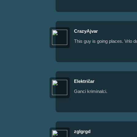
CrazyAjvar
This guy is going places. Vrlo d
Električar
Ganci kriminalci.
zglgrgd