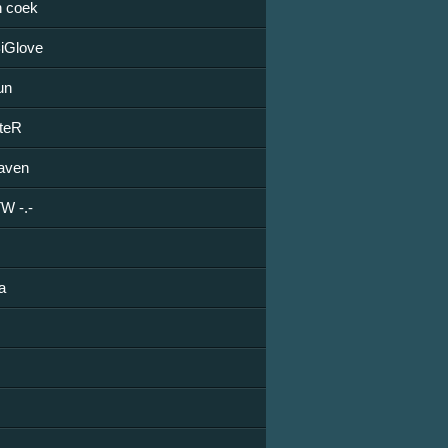
n coek
iGlove
un
teR
aven
W -.-
a