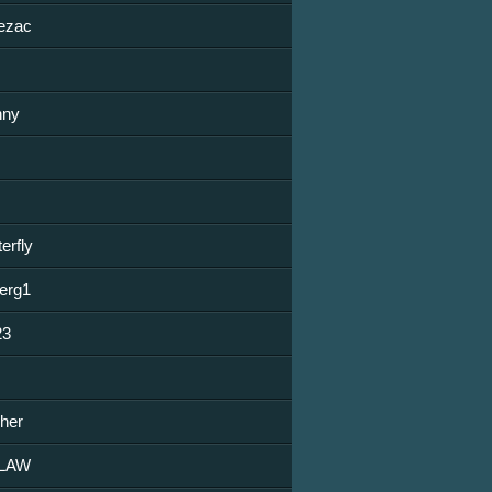
ezac
hny
erfly
berg1
23
her
LAW