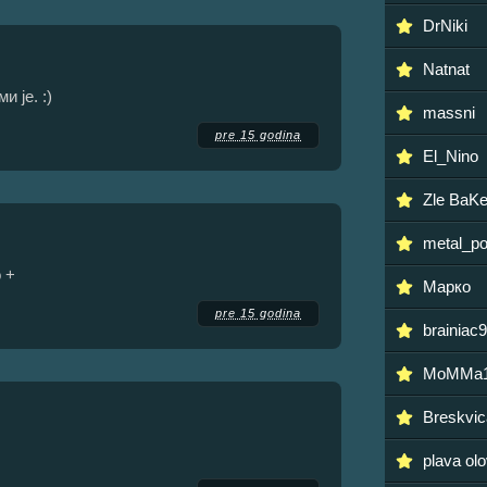
DrNiki
Natnat
 је. :)
massni
pre 15 godina
El_Nino
Zle BaKe
metal_po
 +
Марко
pre 15 godina
brainiac
MoMMa1
Breskvic
plava ol