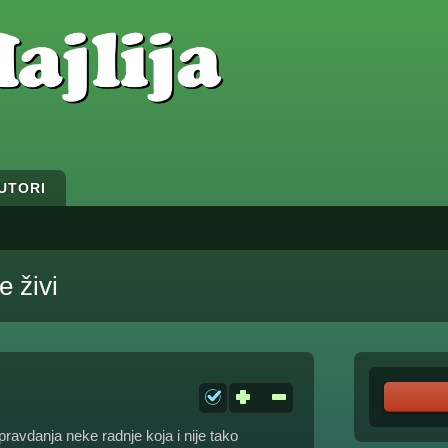
UTORI
 živi
pravdanja neke radnje koja i nije tako