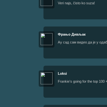
Veri najs, čisto ko suza!
Фрањо Дивљак
Ау сад сам видео да је у одаб
Loksi
Frankie's going for the top 100