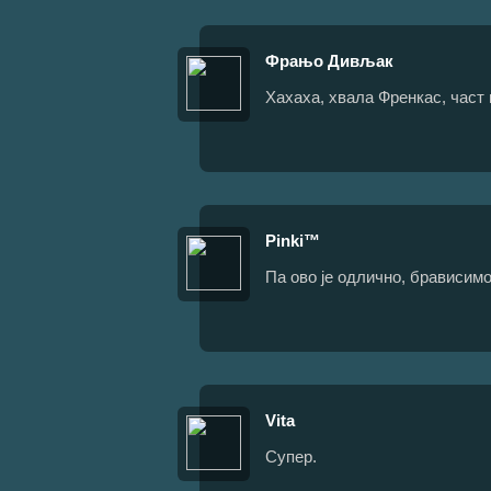
Фрањо Дивљак
Хахаха, хвала Френкас, част ми
Pinki™
Па ово је одлично, брависимо
Vita
Супер.