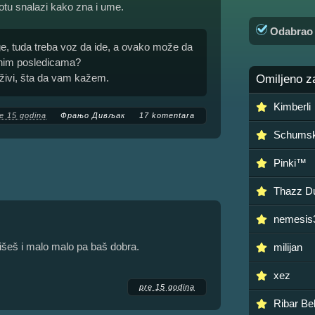
otu snalazi kako zna i ume.
Odabra
ruge, tuda treba voz da ide, a ovako može da
lnim posledicama?
živi, šta da vam kažem.
Omiljeno z
Kimberli
e 15 godina
Фрањо Дивљак
17 komentara
Schumsk
Pinki™
Thazz D
nemesis
išeš i malo malo pa baš dobra.
milijan
xez
pre 15 godina
Ribar Be