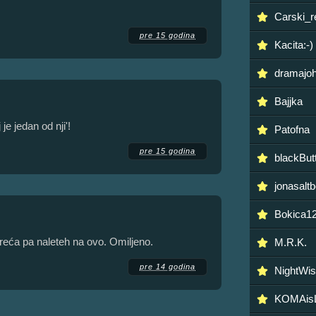
Carski_r
pre 15 godina
Kacita:-)
dramajo
Bajjka
je jedan od nji'!
Patofna
pre 15 godina
blackButt
jonasalt
Bokica1
reća pa naleteh na ovo. Omiljeno.
M.R.K.
pre 14 godina
NightWis
KOMAis