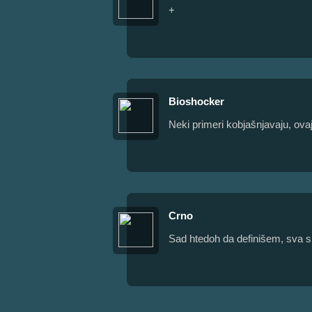
+
Bioshocker
Neki primeri kobjašnjavaju, ovaj 
Crno
Sad htedoh da definišem, sva s