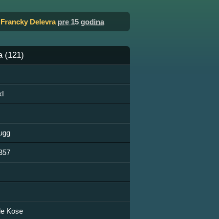
o
Francky Delevra
pre 15 godina
a (121)
I
ugg
357
le Kose