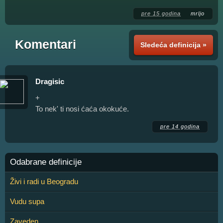
pre 15 godina
mrljo
Komentari
Sledeća definicija »
Dragisic
+
To nek' ti nosi ćaća okokuće.
pre 14 godina
Odabrane definicije
Živi i radi u Beogradu
Vudu supa
Zaveden