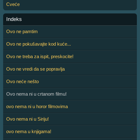
Cveće
Indeks
Ovo ne pamtim
Ovo ne pokušavajte kod kuće...
Ovo ne treba za ispit, preskocite!
Ovo ne vredi da se popravlja
Ovo neće nešto
Ovo nema ni u crtanom filmu!
ovo nema ni u horor filmovima
Ovo nema ni u Siriju!
ovo nema u knjigama!