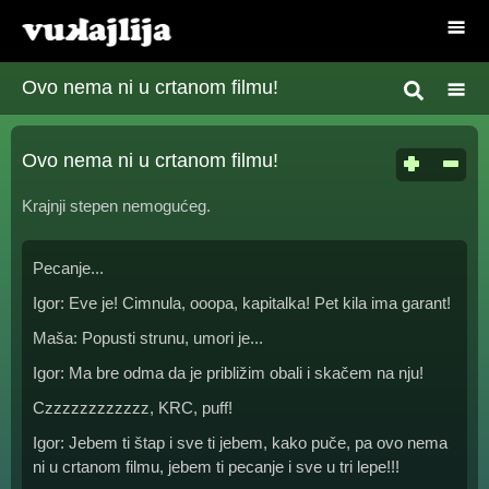
Ovo nema ni u crtanom filmu!
Ovo nema ni u crtanom filmu!
Krajnji stepen nemogućeg.
Pecanje...
Igor: Eve je! Cimnula, ooopa, kapitalka! Pet kila ima garant!
Maša: Popusti strunu, umori je...
Igor: Ma bre odma da je približim obali i skačem na nju!
Czzzzzzzzzzzz, KRC, puff!
Igor: Jebem ti štap i sve ti jebem, kako puče, pa ovo nema
ni u crtanom filmu, jebem ti pecanje i sve u tri lepe!!!