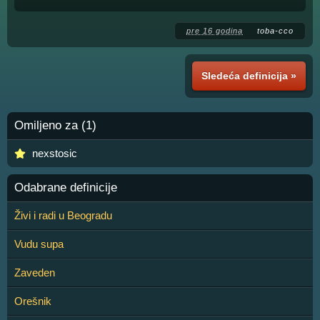
pre 16 godina
toba-cco
Sledeća definicija »
Omiljeno za (1)
nexstosic
Odabrane definicije
Živi i radi u Beogradu
Vudu supa
Zaveden
Orešnik