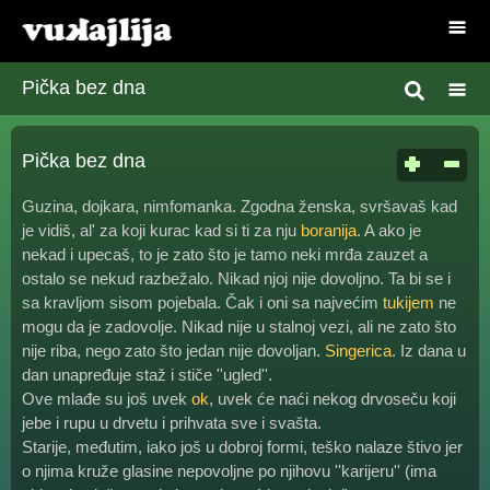
Pička bez dna
Pička bez dna
Guzina, dojkara, nimfomanka. Zgodna ženska, svršavaš kad
je vidiš, al' za koji kurac kad si ti za nju
boranija
. A ako je
nekad i upecaš, to je zato što je tamo neki mrđa zauzet a
ostalo se nekud razbežalo. Nikad njoj nije dovoljno. Ta bi se i
sa kravljom sisom pojebala. Čak i oni sa najvećim
tukijem
ne
mogu da je zadovolje. Nikad nije u stalnoj vezi, ali ne zato što
nije riba, nego zato što jedan nije dovoljan.
Singerica
. Iz dana u
dan unapređuje staž i stiče ''ugled''.
Ove mlađe su još uvek
ok
, uvek će naći nekog drvoseču koji
jebe i rupu u drvetu i prihvata sve i svašta.
Starije, međutim, iako još u dobroj formi, teško nalaze štivo jer
o njima kruže glasine nepovoljne po njihovu ''karijeru'' (ima