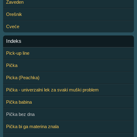
Zaveden
Orešnik
Cveće
Indeks
Pick-up line
Pička
Picka (Peachka)
Pička - univerzalni lek za svaki muški problem
Pička babina
Pička bez dna
Pička bi ga materina znala