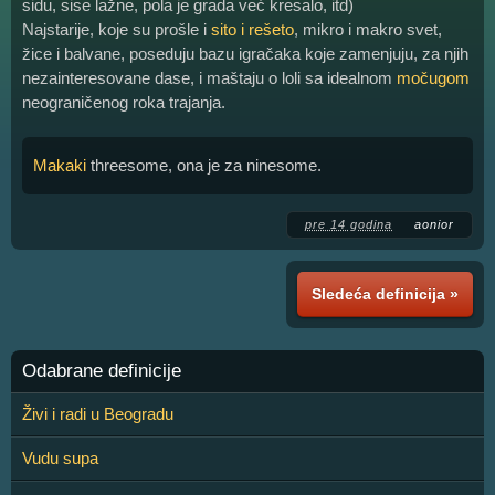
sidu, sise lažne, pola je grada već kresalo, itd)
Najstarije, koje su prošle i
sito i rešeto
, mikro i makro svet,
žice i balvane, poseduju bazu igračaka koje zamenjuju, za njih
nezainteresovane dase, i maštaju o loli sa idealnom
močugom
neograničenog roka trajanja.
Makaki
threesome, ona je za ninesome.
pre 14 godina
aonior
Sledeća definicija »
Odabrane definicije
Živi i radi u Beogradu
Vudu supa