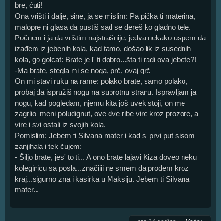
bre, ćuti!
Ona vrišti i dalje, sine, ja se mislim: Pa pička ti materina,
malopre ni glasa da pustiš sad se dereš ko gladno tele.
Počnem i ja da vrištim najstrašnije, jedva nekako uspem da
izađem iz jebenih kola, kad tamo, došao lik iz susednih
kola, go golcat: Brate je l' ti dobro...šta ti radi ova jebote?!
-Ma brate, stegla mi se noga, prč, ovaj grč
On mi stavi ruku na rame: polako brate, samo polako,
probaj da ispružiš nogu na suprotnu stranu. Ispravljam ja
nogu, kad pogledam, njemu kita još uvek stoji, on me
zagrlio, meni poludignut, ove dve ribe vire kroz prozore, a
vire i svi ostali iz svojih kola.
Pomislim: Jebem ti Silvana mater i kad si prvi put sisom
zanjihala i tek čujem:
- Šiljo brate, jes' to ti... A ono brate lajavi Kiza doveo neku
koleginicu sa posla...značiiii ne smem da prođem kroz
kraj...sigurno zna i kasirka u Maksiju. Jebem ti Silvana
mater...
pre 14 godina
Voćar