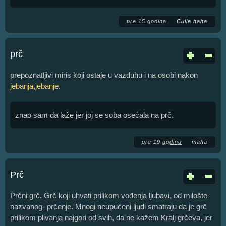
pre 15 godina
Culle.haha
prč
prepoznatljivi miris koji ostaje u vazduhu i na osobi nakon
jebanja,jebanje
.
znao sam da laže jer joj se soba osećala na prč.
pre 19 godina
maha
Prč
Prčni grč. Grč koji uhvati prilikom vođenja ljubavi, od milošte
nazvanog- prčenje. Mnogi neupućeni ljudi smatraju da je grč
prilikom plivanja najgori od svih, da ne kažem Kralj grčeva, jer