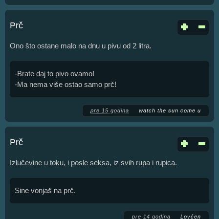
Prč
Ono što ostane malo na dnu u pivu od 2 litra.
-Brate daj to pivo ovamo!
-Ma nema više ostao samo prč!
pre 15 godina
watch the sun come u
Prč
Izlučevine u toku, i posle seksa, iz svih rupa i rupica.
Sine vonjaš na prč.
pre 14 godina
Lovćen