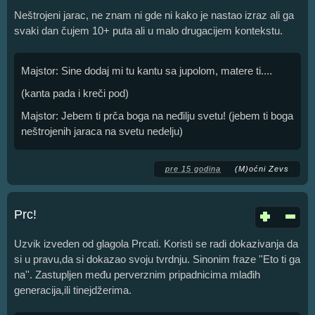
Neštrojeni jarac, ne znam ni gde ni kako je nastao izraz ali ga
svaki dan čujem 10+ puta ali u malo drugacijem kontekstu.
Majstor: Sine dodaj mi tu kantu sa jupolom, matere ti....
(kanta pada i kreči pod)
Majstor: Jebem ti prča boga na neđilju svetu! (jebem ti boga
neštrojenih jaraca na svetu nedelju)
pre 15 godina
(M)oćni Zevs
Prc!
Uzvik izveden od glagola Prcati. Koristi se radi dokazivanja da
si u pravu,da si dokazao svoju tvrdnju. Sinonim fraze ''Eto ti ga
na''. Zastupljen među perverznim pripadnicima mlađih
generacija,ili tinejdžerima.