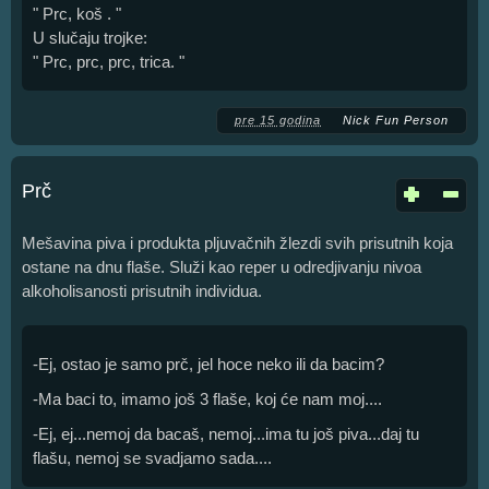
" Prc, koš . "
U slučaju trojke:
" Prc, prc, prc, trica. "
pre 15 godina
Nick Fun Person
Prč
Mešavina piva i produkta pljuvačnih žlezdi svih prisutnih koja
ostane na dnu flaše. Služi kao reper u odredjivanju nivoa
alkoholisanosti prisutnih individua.
-Ej, ostao je samo prč, jel hoce neko ili da bacim?
-Ma baci to, imamo još 3 flaše, koj će nam moj....
-Ej, ej...nemoj da bacaš, nemoj...ima tu još piva...daj tu
flašu, nemoj se svadjamo sada....