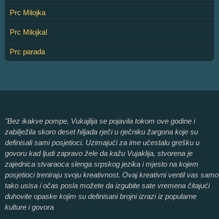
Prc Milojka
Prc Milojka!
Prc parada
"Bez ikakve pompe, Vukajlija se pojavila tokom ove godine i
zabilježila skoro deset hiljada rječi u rječniku žargona koje su
definisali sami posjetioci. Uzimajući za ime učestalu grešku u
govoru kad ljudi zapravo žele da kažu Vujaklija, stvorena je
zajednica stvaraoca slenga srpskog jezika i mjesto na kojem
posjetioci treniraju svoju kreativnost. Ovaj kreativni ventil vas samo
tako usisa i očas posla možete da izgubite sate vremena čitajući
duhovite opaske kojim su definisani brojni izrazi iz popularne
kulture i govora