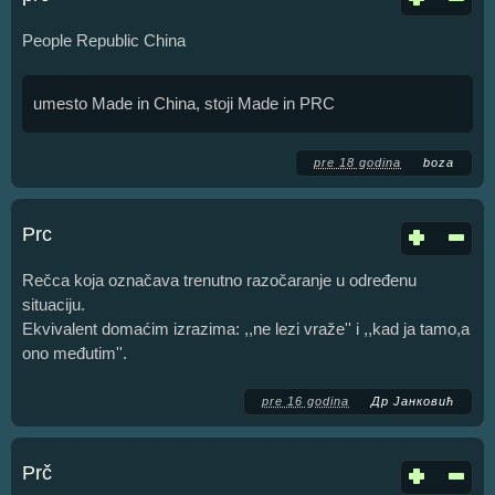
People Republic China
umesto Made in China, stoji Made in PRC
pre 18 godina
boza
Prc
Rečca koja označava trenutno razočaranje u određenu
situaciju.
Ekvivalent domaćim izrazima: ,,ne lezi vraže'' i ,,kad ja tamo,a
ono međutim''.
pre 16 godina
Др Јанковић
Prč