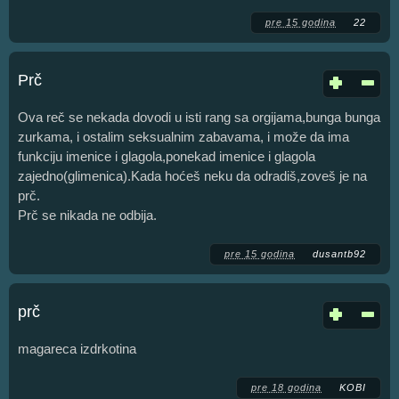
pre 15 godina
22
Prč
Ova reč se nekada dovodi u isti rang sa orgijama,bunga bunga
zurkama, i ostalim seksualnim zabavama, i može da ima
funkciju imenice i glagola,ponekad imenice i glagola
zajedno(glimenica).Kada hoćeš neku da odradiš,zoveš je na
prč.
Prč se nikada ne odbija.
pre 15 godina
dusantb92
prč
magareca izdrkotina
pre 18 godina
KOBI