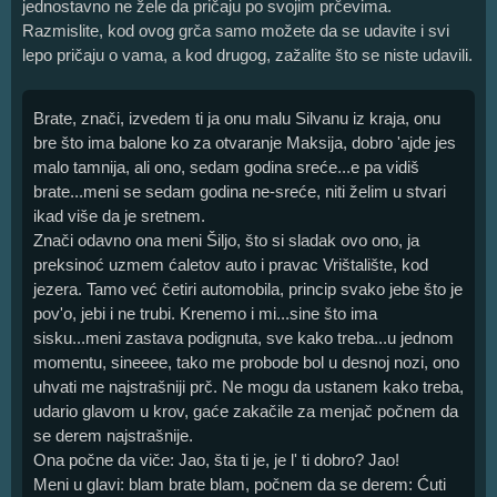
jednostavno ne žele da pričaju po svojim prčevima.
Razmislite, kod ovog grča samo možete da se udavite i svi
lepo pričaju o vama, a kod drugog, zažalite što se niste udavili.
Brate, znači, izvedem ti ja onu malu Silvanu iz kraja, onu
bre što ima balone ko za otvaranje Maksija, dobro 'ajde jes
malo tamnija, ali ono, sedam godina sreće...e pa vidiš
brate...meni se sedam godina ne-sreće, niti želim u stvari
ikad više da je sretnem.
Znači odavno ona meni Šiljo, što si sladak ovo ono, ja
preksinoć uzmem ćaletov auto i pravac Vrištalište, kod
jezera. Tamo već četiri automobila, princip svako jebe što je
pov'o, jebi i ne trubi. Krenemo i mi...sine što ima
sisku...meni zastava podignuta, sve kako treba...u jednom
momentu, sineeee, tako me probode bol u desnoj nozi, ono
uhvati me najstrašniji prč. Ne mogu da ustanem kako treba,
udario glavom u krov, gaće zakačile za menjač počnem da
se derem najstrašnije.
Ona počne da viče: Jao, šta ti je, je l' ti dobro? Jao!
Meni u glavi: blam brate blam, počnem da se derem: Ćuti