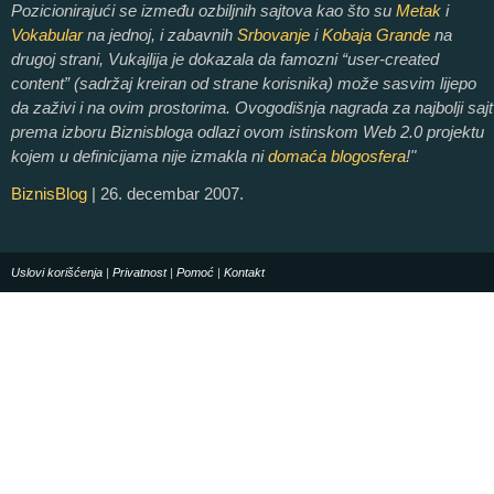
Pozicionirajući se između ozbiljnih sajtova kao što su
Metak
i
Vokabular
na jednoj, i zabavnih
Srbovanje
i
Kobaja Grande
na
drugoj strani, Vukajlija je dokazala da famozni “user-created
content” (sadržaj kreiran od strane korisnika) može sasvim lijepo
da zaživi i na ovim prostorima. Ovogodišnja nagrada za najbolji sajt
prema izboru Biznisbloga odlazi ovom istinskom Web 2.0 projektu
kojem u definicijama nije izmakla ni
domaća blogosfera
!"
BiznisBlog
| 26. decembar 2007.
Uslovi korišćenja
|
Privatnost
|
Pomoć
|
Kontakt