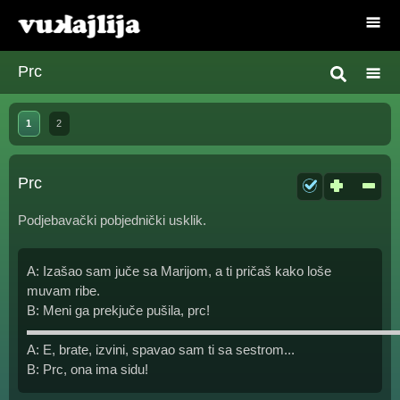
Prc
1
2
Prc
Podjebavački pobjednički usklik.
A: Izašao sam juče sa Marijom, a ti pričaš kako loše
muvam ribe.
B: Meni ga prekjuče pušila, prc!
▬▬▬▬▬▬▬▬▬▬▬▬▬▬▬▬▬▬▬▬▬▬▬▬▬▬▬
A: E, brate, izvini, spavao sam ti sa sestrom...
B: Prc, ona ima sidu!