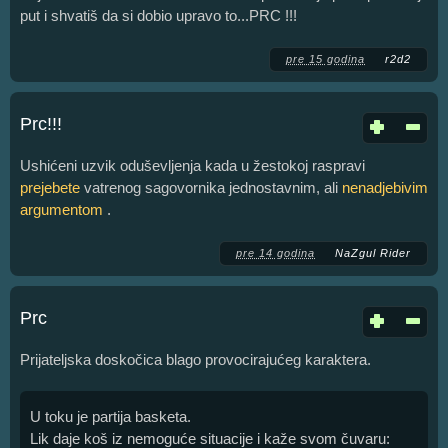
put i shvatiš da si dobio upravo to...PRC !!!
pre 15 godina
r2d2
Prc!!!
Ushićeni uzvik oduševljenja kada u žestokoj raspravi
prejebete
vatrenog sagovornika jednostavnim, ali
nenadjebivim
argumentom
.
pre 14 godina
NaZgul Rider
Prc
Prijateljska doskočica blago provocirajućeg karaktera.
U toku je partija basketa.
Lik daje koš iz nemoguće situacije i kaže svom čuvaru: