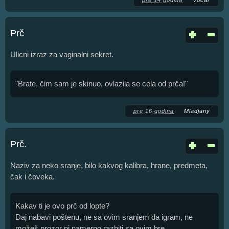
Prč
Ulicni izraz za vaginalni sekret.
"Brate, čim sam je skinuo, ovlazila se cela od prča!"
pre 16 godina
Mladjany
Prč.
Naziv za neko sranje, bilo kakvog kalibra, hrane, predmeta,
čak i čoveka.
Kakav ti je ovo prč od lopte?
Daj nabavi poštenu, ne sa ovim sranjem da igram, ne
možeš prozor ni namerno razbiti sa ovim bre.