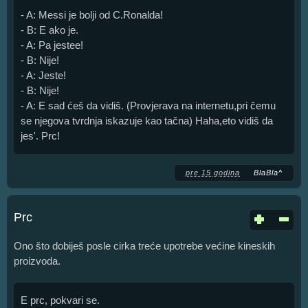
- A: Messi je bolji od C.Ronalda!
- B: E ako je.
- A: Pa jestee!
- B: Nije!
- A: Jeste!
- B: Nije!
- A: E sad ćeš da vidiš. (Provjerava na internetu,pri čemu
se njegova tvrdnja iskazuje kao tačna) Haha,eto vidiš da
jes'. Prc!
pre 15 godina
BlaBla^
Prc
Ono što dobiješ posle cirka treće upotrebe većine kineskih
proizvoda.
E prc, pokvari se.