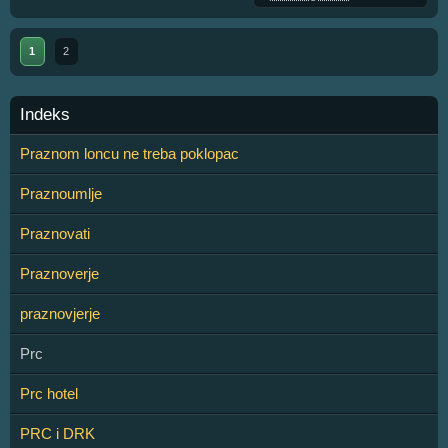
1
2
Indeks
Praznom loncu ne treba poklopac
Praznoumlje
Praznovati
Praznoverje
praznovjerje
Prc
Prc hotel
PRC i DRK