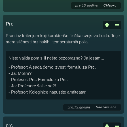
pre 15 godina
СМарко
Prc
Prantlov kriterijum koji karakteriše fizička svojstva fluida. To je
mera sličnosti brzinskih i temperaturnih polja.
Niste valjda pomislili nešto bezobrazno? Ja jesam...
- Profesor: A sada ćemo izvesti formulu za Prc.
- Ja: Molim?!
- Profesor: Prc. Formulu za Prc.
- Ja: Profesore šalite se?!
- Profesor: Koleginice napustite amfiteatar.
pre 15 godina
NadžakBaba
prc