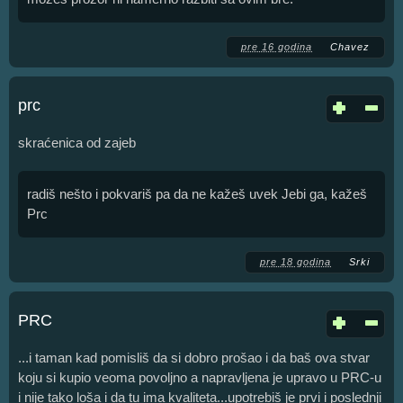
pre 16 godina
Chavez
prc
skraćenica od zajeb
radiš nešto i pokvariš pa da ne kažeš uvek Jebi ga, kažeš
Prc
pre 18 godina
Srki
PRC
...i taman kad pomisliš da si dobro prošao i da baš ova stvar
koju si kupio veoma povoljno a napravljena je upravo u PRC-u
i nije tako loša i da tu ima kvaliteta...upotrebiš je prvi i poslednji