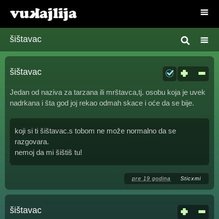
šištavac
šištavac
Jedan od naziva za tarzana ili mrštavca,tj. osobu koja je uvek
nadrkana i šta god joj rekao odmah skace i oće da se bije.
koji si ti šištavac.s tobom ne može normalno da se
razgovara.
nemoj da mi šištiš tu!
pre 19 godina
Sticxmi
šištavac