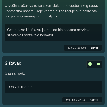
U večini slučajeva to su iskompleksirane osobe nikog rasta,
konstantno napete , koje veoma burno reguje ako nešto što
nije po njegovom/njenom mišljenju
Često nose i šuškavu jaknu , da bih dodatno nerviralo
šuškanje i održavalo nervozu
pre 19 godina
Bulat
Šištavac
Gaziran sok.
-'Oš žuti ili crni?
pre 15 godina
nacke