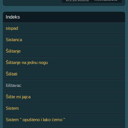
Indeks
sispad
Sistanca
Šištanje
Šištanje na jednu nogu
Šištati
šištavac
Šište mi jajca
Sistem
Sistem " opušteno i lako ćemo "