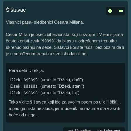
Šištavac
Vlasnici pasa- sledbenici Cesara Millana.
Cesar Millan je pseći bihejviorista, koji u svojim TV emisijama
često koristi zvuk "ššššš" da bi psu u određenom trenutku
skrenuo pažnju na sebe. Šištavci koriste "ššš" bez obzira da li
je u određenom trenutku svrsishodan ili ne.
Pera šeta Džekija.
"Džeki, šššššš" (umesto "Džeki, dođi")
"Džeki, šššššš" (umesto "Džeki, stani")
"Džeki, šššššš" (umesto "Džeki, fuj")
Tako vidite šištavca koji ide za svojim psom po ulici i šišti...
a pas ga ništa ne sluša, jer mučenik ne razume šta vlasnik
hoće od njega...
pre 13 godina
meckabozana