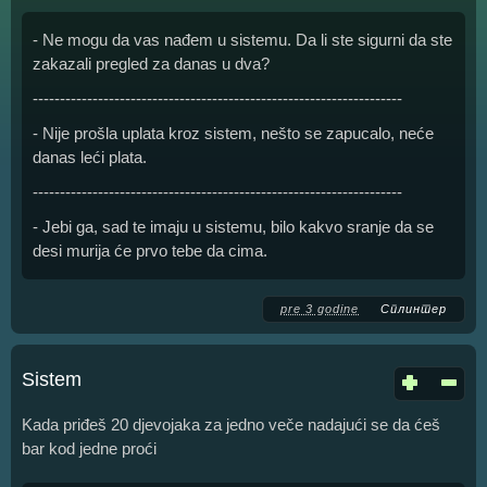
- Ne mogu da vas nađem u sistemu. Da li ste sigurni da ste
zakazali pregled za danas u dva?
--------------------------------------------------------------------
- Nije prošla uplata kroz sistem, nešto se zapucalo, neće
danas leći plata.
--------------------------------------------------------------------
- Jebi ga, sad te imaju u sistemu, bilo kakvo sranje da se
desi murija će prvo tebe da cima.
pre 3 godine
Сплинтер
Sistem
Kada priđeš 20 djevojaka za jedno veče nadajući se da ćeš
bar kod jedne proći