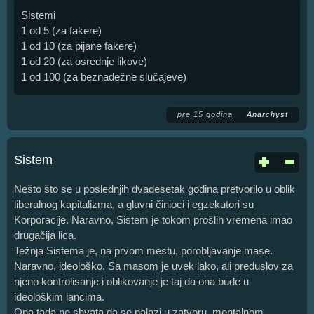
Sistemi
1 od 5 (za fakere)
1 od 10 (za pijane fakere)
1 od 20 (za osrednje likove)
1 od 100 (za beznadežne slučajeve)
pre 15 godina
Anarchyst
Sistem
Nešto što se u poslednjih dvadesetak godina pretvorilo u oblik
liberalnog kapitalizma, a glavni činioci i egzekutori su
Korporacije. Naravno, Sistem je tokom prošlih vremena imao
drugačija lica.
Težnja Sistema je, na prvom mestu, porobljavanje mase.
Naravno, ideološko. Sa masom je uvek lako, ali preduslov za
njeno kontrolisanje i oblikovanje je taj da ona bude u
ideološkim lancima.
Ona tada ne shvata da se nalazi u zatvoru, mentalnom,