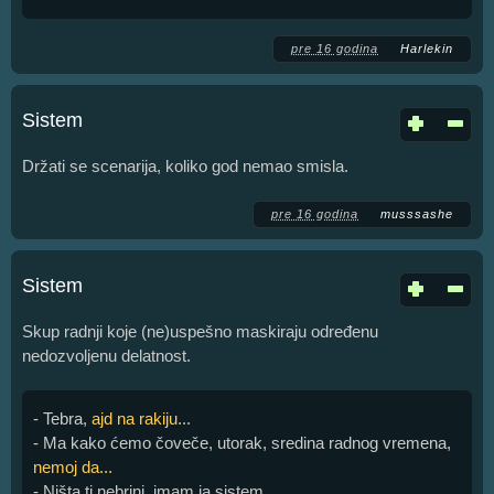
pre 16 godina
Harlekin
Sistem
Držati se scenarija, koliko god nemao smisla.
pre 16 godina
musssashe
Sistem
Skup radnji koje (ne)uspešno maskiraju određenu
nedozvoljenu delatnost.
- Tebra,
ajd na rakiju
...
- Ma kako ćemo čoveče, utorak, sredina radnog vremena,
nemoj da...
- Ništa ti nebrini, imam ja sistem.