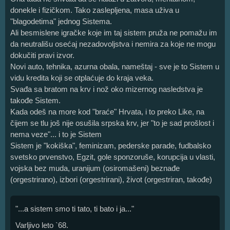
donekle i fizičkom. Tako zaslepljena, masa uživa u
"blagodetima" jednog Sistema.
Ali besmislene igračke koje im taj sistem pruža ne pomažu im
da neutrališu osećaj nezadovoljstva i nemira za koje ne mogu
dokučiti pravi izvor.
Novi auto, tehnika, azurna obala, nameštaj - sve je to Sistem u
vidu kredita koji se otplaćuje do kraja veka.
Svađa sa bratom na krv i nož oko mizernog nasledstva je
takođe Sistem.
Kada odeš na more kod "braće" Hrvata, i to preko Like, na
čijem se tlu još nije osušila srpska krv, jer "to je sad prošlost i
nema veze"... i to je Sistem
Sistem je "kokiška", feminizam, pederske parade, fudbalsko
svetsko prvenstvo, Egzit, gole sponzoruše, korupcija u vlasti,
vojska bez muda, uranijum (osiromašeni) beznađe
(orgestrirano), izbori (orgestrirani), život (orgestriran, takođe)
"...a sistem smo ti tato, ti bato i ja..."
Varljivo leto `68.