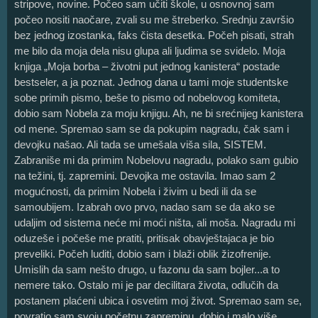
stripove, novine. Počeo sam učiti škole, u osnovnoj sam
počeo nositi naočare, zvali su me štreberko. Srednju završio
bez jednog izostanka, faks čista desetka. Počeh pisati, strah
me bilo da moja dela nisu glupa ali ljudima se svidelo. Moja
knjiga „Moja borba – životni put jednog kanistera“ postade
bestseler, a ja poznat. Jednog dana u tami moje studentske
sobe primih pismo, beše to pismo od nobelovog komiteta,
dobio sam Nobela za moju knjigu. Ah, ne bi srećnijeg kanistera
od mene. Spremao sam se da pokupim nagradu, čak sam i
devojku našao. Ali tada se umešala viša sila, SISTEM.
Zabraniše mi da primim Nobelovu nagradu, polako sam gubio
na težini, tj. zapremini. Devojka me ostavila. Imao sam 2
mogućnosti, da primim Nobela i živim u bedi ili da se
samoubijem. Izabrah ovo prvo, nadao sam se da ako se
udaljim od sistema neće mi moći ništa, ali moša. Nagradu mi
oduzeše i počeše me pratiti, pritisak obavještajaca je bio
preveliki. Počeh luditi, dobio sam i blaži oblik žizofrenije.
Umislih da sam nešto drugo, u fazonu da sam bojler...a to
nemere tako. Ostalo mi je par decilitara života, odlučih da
postanem plaćeni ubica i osvetim moj život. Spremao sam se,
povratio sam svoju početnu zapreminu, dobio i malo više.