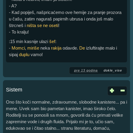
- A?
- Kad popiješ, našpricaćemo ove hemije za pranje prozora
u čašu, zatim naguraš papirnih ubrusa i onda još malo
štrcneš i
ništa se ne oseti
!
- To kralju!
:15 min kasnije ulazi
šef
:
-
Momci
,
miriše
neka
rakija
odavde.
De
izluftirajte malo i
sipaj
duplu
vamo!
pre 13 godina
dokle_vise
Sistem
Ono što koči normalne, zdravoumne, slobodne kanistere... pa i
mene. Uvek sam bio pametan kanister, imao široko čelo.
Roditelji su se ponosili sa mnom, govorili da ću primati velike
zapremine vode i drugih fluida. Prijalo mi je to, učio sam,
edukovao se i čitao stalno... stranu literaturu, domaću,