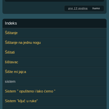
pre 13 godina
hamo
Indeks
Šištanje
Šištanje na jednu nogu
Šištati
šištavac
Šište mi jajca
sistem
Sistem " opušteno i lako ćemo "
Sistem "ključ u ruke"