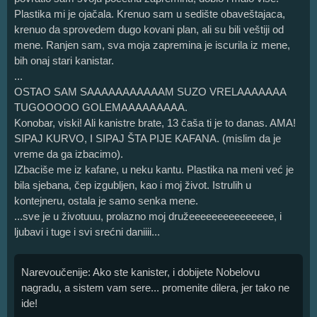
Plastika mi je ojačala. Krenuo sam u sedište obaveštajaca,
krenuo da sprovedem dugo kovani plan, ali su bili veštiji od
mene. Ranjen sam, sva moja zapremina je iscurila iz mene,
bih onaj stari kanistar.
...
OSTAO SAM SAAAAAAAAAAAM SUZO VRELAAAAAAA
TUGOOOOO GOLEMAAAAAAAAA.
Konobar, viski! Ali kanistre brate, 13 čaša ti je to danas. AMA!
SIPAJ KURVO, I SIPAJ ŠTA PIJE KAFANA. (mislim da je
vreme da ga izbacimo).
IZbaciše me iz kafane, u neku kantu. Plastika na meni već je
bila sjebana, čep izgubljen, kao i moj život. Istrulih u
kontejneru, ostala je samo senka mene.
...sve je u životuuu, prolazno moj družeeeeeeeeeeeeeee, i
ljubavi i tuge i svi srećni daniiii...
Narevoučenije: Ako ste kanister, i dobijete Nobelovu
nagradu, a sistem vam sere... promenite dilera, jer tako ne
ide!