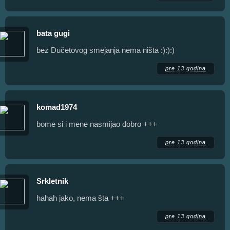
bata gugi
bez Dučetovog smejanja nema ništa :):):)
pre 13 godina
komad1974
bome si i mene nasmijao dobro +++
pre 13 godina
Srkletnik
hahah jako, nema šta +++
pre 13 godina