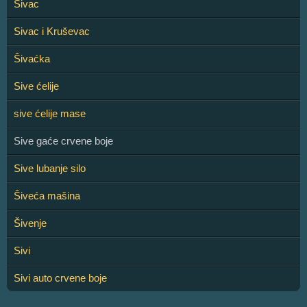
Sivac
Sivac i Kruševac
Šivaćka
Sive ćelije
sive ćelije mase
Sive gaće crvene boje
Sive lubanje silo
Šiveća mašina
Šivenje
Sivi
Sivi auto crvene boje