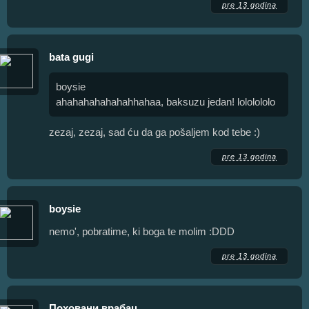
pre 13 godina
bata gugi
boysie
ahahahahahahahhahaa, baksuzu jedan! lololololo
zezaj, zezaj, sad ću da ga pošaljem kod tebe :)
pre 13 godina
boysie
nemo', pobratime, ki boga te molim :DDD
pre 13 godina
Поховани врабац