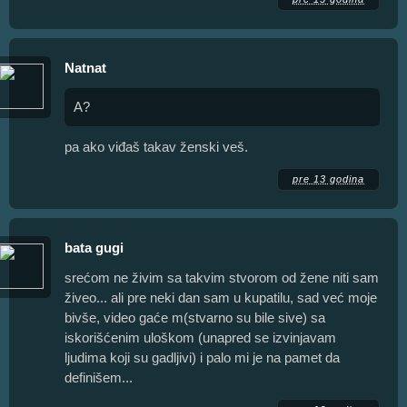
Natnat
A?
pa ako viđaš takav ženski veš.
pre 13 godina
bata gugi
srećom ne živim sa takvim stvorom od žene niti sam
živeo... ali pre neki dan sam u kupatilu, sad već moje
bivše, video gaće m(stvarno su bile sive) sa
iskorišćenim uloškom (unapred se izvinjavam
ljudima koji su gadljivi) i palo mi je na pamet da
definišem...