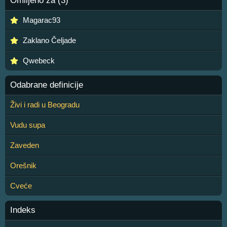
Omiljeno za (3)
Magarac93
Zaklano Čeljade
Qwebeck
Odabrane definicije
Živi i radi u Beogradu
Vudu supa
Zaveden
Orešnik
Cveće
Indeks