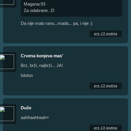
Magarac93
Za odabrane. :D
Da nije malo rano...mada... pa, i nije :)
pre 13 godina
Crvena konjeva mas'
Brz, brži, najbrži... JA!
lololoo
pre 13 godina
Duče
aahhaahhaah+
pre 13 godina