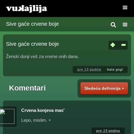
Sive gaće crvene boje
Sive gaće crvene boje
Ženski donji veš za vreme onih dana.
pre 13 godina
bata gugi
Komentari
Sledeća definicija »
Crvena konjeva mas'
Lepo, mislim. +
pre 13 godina