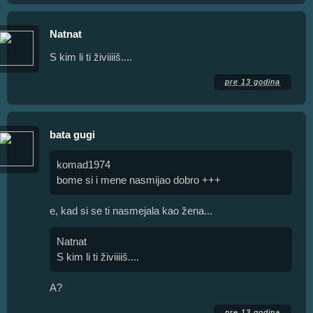
Natnat
S kim li ti živiiiiš....
pre 13 godina
bata gugi
komad1974
bome si i mene nasmijao dobro +++
e, kad si se ti nasmejala kao žena...
Natnat
S kim li ti živiiiiš....
A?
pre 13 godina