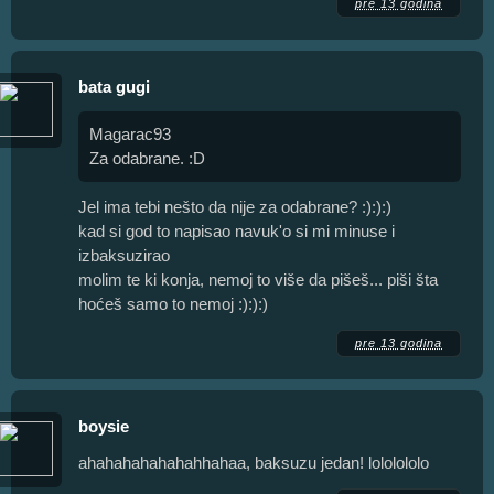
pre 13 godina
bata gugi
Magarac93
Za odabrane. :D
Jel ima tebi nešto da nije za odabrane? :):):)
kad si god to napisao navuk'o si mi minuse i
izbaksuzirao
molim te ki konja, nemoj to više da pišeš... piši šta
hoćeš samo to nemoj :):):)
pre 13 godina
boysie
ahahahahahahahhahaa, baksuzu jedan! lololololo