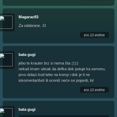
Magarac93
Za odabrane. :D
pre 13 godina
bata gugi
jebo te krauter brz si nema šta :):):)
nekad imam utisak da defka dok putuje ka serveru,
prvo dolazi kod tebe na komp i dok je ti ne
iskomentarišeš ili oceniš neće se pojaviti, lol
pre 13 godina
bata gugi