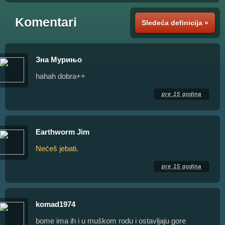
Komentari
Sledeća definicija »
Зна Мурињо
hahah dobra++
pre 15 godina
Earthworm Jim
Nećeš jebati
.
pre 15 godina
komad1974
bome ima ih i u muškom rodu i ostavljaju gore