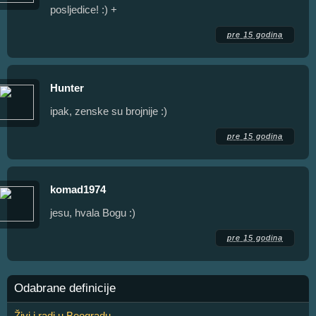
posljedice! :) +
pre 15 godina
Hunter
ipak, zenske su brojnije :)
pre 15 godina
komad1974
jesu, hvala Bogu :)
pre 15 godina
Odabrane definicije
Živi i radi u Beogradu