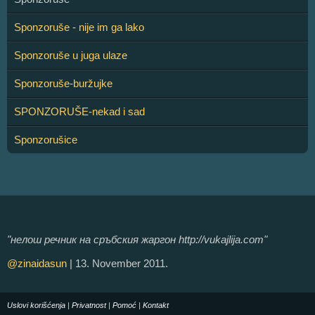
Sponzoruše - nije im ga lako
Sponzoruše u juga ulaze
Sponzoruše-buržujke
SPONZORUŠE-nekad i sad
Sponzorušice
"нелош речник на сръбския жаргон http://vukajlija.com"
@zinaidasun
| 13. November 2011.
Uslovi korišćenja
|
Privatnost
|
Pomoć
|
Kontakt