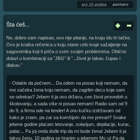
pre 15 godina
paninaro
Šta ćeš...
Ne, dobro sam napisao, ovo nije pitanje, na kraju idu tri tačke.
Ovo je kratka rečenica u koju stane celo tvoje sažaljenje na
sagovornika koji ti priča o svim svojim problemima. Obično
dolazi u kombinaciji sa "JBG" ili "...život je takav, čupav i
dlakav."
- Odakle da počnem... Da odem na posao koji nemam, da
me sačeka žena koju nemam, da zagrlim decu koje sam
se odrekao? Jebem ti ja ovu državu, ceo život provedoh u
školovanju, a sada više ni posao nemam! Radio sam od 9
do 9, a firma ode na tender! A onu kučku izdržavam od
kako je znam, pa zar sa komšijom da me prevari? Svake
jebene godine plaćam letovanje, solarijum, depilacije, kurac,
palac... Pa joj onda dođe trip da mi bude žena! Jebem ti ja
takvu ženu, 10 godina se hranim u jebenom Mc-u! Pa da