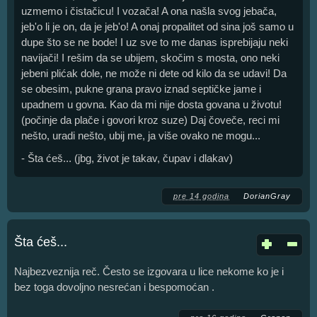
uzmemo i čistačicu! I vozača! A ona našla svog jebača,
jeb'o li je on, da je jeb'o! A onaj propalitet od sina još samo u
dupe što se ne bode! I uz sve to me danas isprebijaju neki
navijači! I rešim da se ubijem, skočim s mosta, ono neki
jebeni plićak dole, ne može ni dete od kilo da se udavi! Da
se obesim, pukne grana pravo iznad septičke jame i
upadnem u govna. Kao da mi nije dosta govana u životu!
(počinje da plače i govori kroz suze) Daj čoveče, reci mi
nešto, uradi nešto, ubij me, ja više ovako ne mogu...
- Šta ćeš... (jbg, život je takav, čupav i dlakav)
pre 14 godina
DorianGray
Šta ćeš...
Najbezveznija reč. Često se izgovara u lice nekome ko je i
bez toga dovoljno nesrećan i bespomoćan .