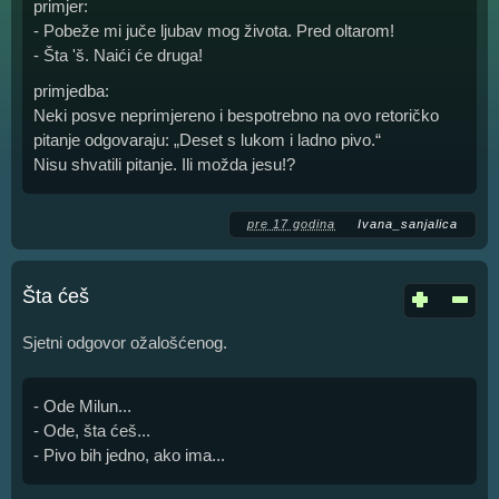
primjer:
- Pobeže mi juče ljubav mog života. Pred oltarom!
- Šta 'š. Naići će druga!
primjedba:
Neki posve neprimjereno i bespotrebno na ovo retoričko
pitanje odgovaraju: „Deset s lukom i ladno pivo.“
Nisu shvatili pitanje. Ili možda jesu!?
pre 17 godina
Ivana_sanjalica
Šta ćeš
Sjetni odgovor ožalošćenog.
- Ode Milun...
- Ode, šta ćeš...
- Pivo bih jedno, ako ima...