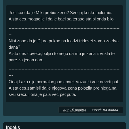
Jesi cuo da je Miki prebio zenu? Sve joj koske polomio.
A sta ces,mogao je i da je baci sa terase,sta bi onda bilo.
-----------------------------------------------------------------------------
--
Nisi znao da je Djura pukao na kladzi trideset soma za dva
dana?
A sta ces covece,bolje i to nego da mu je zena izvukla te
pare za jedan dan.
-----------------------------------------------------------------------------
---
Onaj Laza nije normalan,pao covek vozacki vec deveti put.
A sta ces,zamisli da je njegova zena polozila pre njega,na
svu srecu,i ona je pala vec pet puta.
pre 15 godina
covek sa coska
Indeks