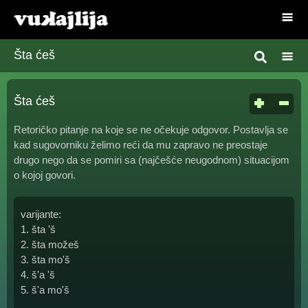
Šta ćeš
Šta ćeš
Retoričko pitanje na koje se ne očekuje odgovor. Postavlja se
kad sugovorniku želimo reći da mu zapravo ne preostaje
drugo nego da se pomiri sa (najčešće neugodnom) situacijom
o kojoj govori.
varijante:
1. šta 'š
2. šta možeš
3. šta mo'š
4. š'a 'š
5. š'a mo'š