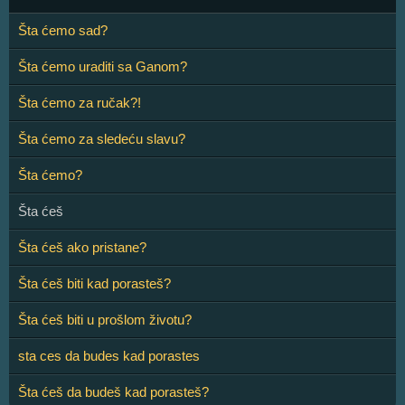
Šta ćemo sad?
Šta ćemo uraditi sa Ganom?
Šta ćemo za ručak?!
Šta ćemo za sledeću slavu?
Šta ćemo?
Šta ćeš
Šta ćeš ako pristane?
Šta ćeš biti kad porasteš?
Šta ćeš biti u prošlom životu?
sta ces da budes kad porastes
Šta ćeš da budeš kad porasteš?