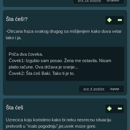
pre 16 godina
Granon
Šta ćeš!?
-Otrcana fraza svakog drugog sa mišljenjem kako duva vetar
tako i ja.
Priča dva čoveka.
Čovek1: Izgubio sam posao. Žena me ostavila. Nisam
platio račune. Ova država je sranje...
Čovek2: Šta ćeš Baki. Tako ti je to.
pre 4 godine
ispep
Šta ćeš
Uzrecica koju koristimo kako bi neku nesrecnu situaciju
pretvorili u "malo pogodniju",jer,uvek moze gore.