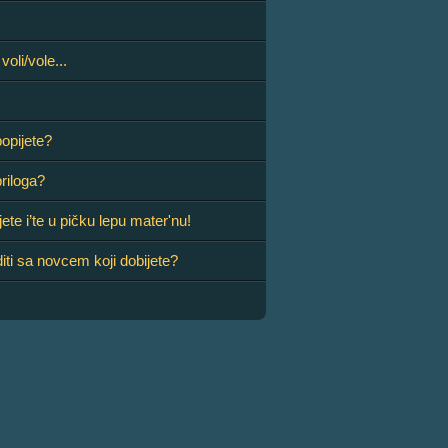
voli/vole...
popijete?
riloga?
jete i’te u pičku lepu mater'nu!
iti sa novcem koji dobijete?