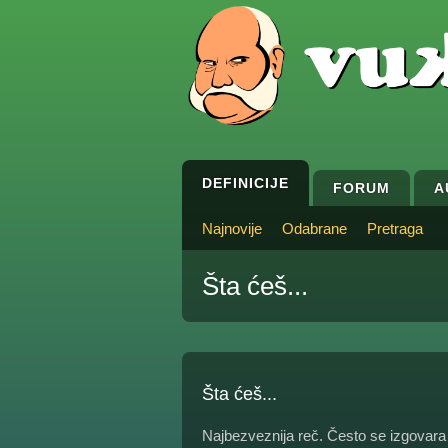
DEFINICIJE
FORUM
A
Najnovije
Odabrane
Pretraga
Šta ćeš...
Šta ćeš...
Najbezveznija reč. Često se izgovara 