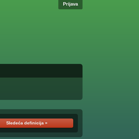
Prijava
Sledeća definicija »