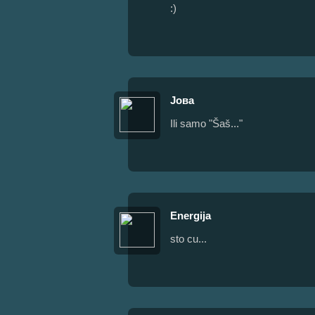
:)
Јова
Ili samo "Šaš..."
Energija
sto cu...