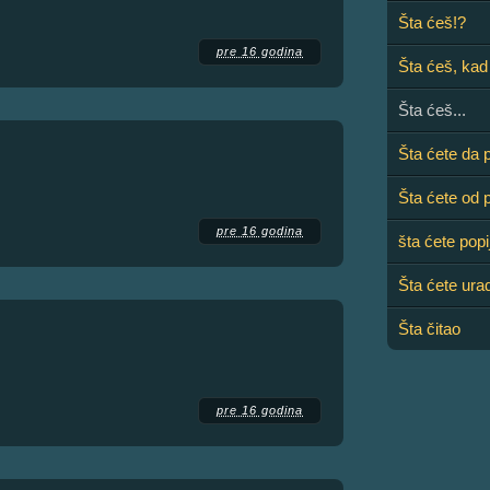
Šta ćeš!?
pre 16 godina
Šta ćeš, kad 
Šta ćeš...
Šta ćete da 
Šta ćete od p
pre 16 godina
šta ćete popi
Šta ćete urad
Šta čitao
pre 16 godina