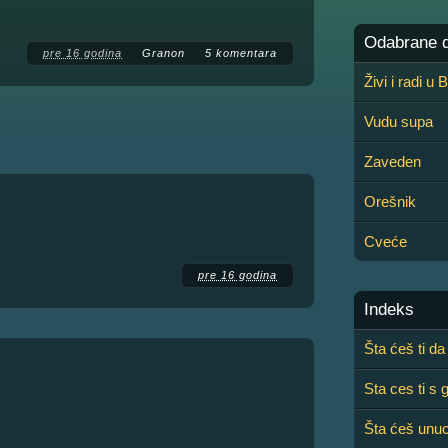
Odabrane de
pre 16 godina
Granon
5 komentara
Živi i radi u
Vudu supa
Zaveden
Orešnik
Cveće
pre 16 godina
Indeks
Šta ćeš ti da
Sta ces ti s
Šta ćeš unuc