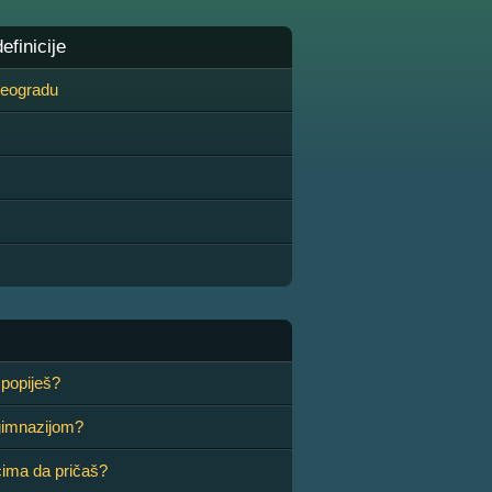
finicije
 Beogradu
 popiješ?
 gimnazijom?
ima da pričaš?