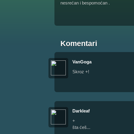
nesrećan i bespomoćan .
Komentari
VanGoga
Skroz +!
Darkleaf
+
šta ćeš...