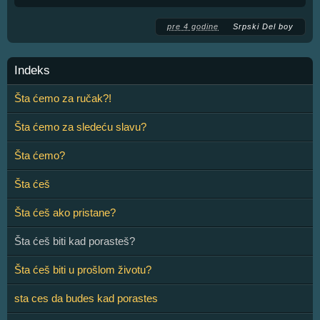
pre 4 godine
Srpski Del boy
Indeks
Šta ćemo za ručak?!
Šta ćemo za sledeću slavu?
Šta ćemo?
Šta ćeš
Šta ćeš ako pristane?
Šta ćeš biti kad porasteš?
Šta ćeš biti u prošlom životu?
sta ces da budes kad porastes