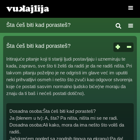
Šta ćeš biti kad porasteš?
Šta ćeš biti kad porasteš?
Iritirajuće pitanje koji ti stariji ljudi postavljaju i uznemiruju te
kada, zapravo, sve što ti želiš da radiš je da ne radiš ništa. Pri
takvom pitanju poželjno je ne odgristi im glave već im uputiti
neki prihvatljivi osmeh i nešto što zvuči kao odgovor stvorenja
koje će postati sasvim normalno ljudsko biće(ne moraju da
znaju da ti baš i nećeš postati dotično).
Dosadna osoba:Šta ćeš biti kad porasteš?
Ja (blenem u tv): A, šta? Pa ništa, ništa mi se ne radi.
Dosadna osoba:Ali kako, mora da ima nešto što voliš da
radiš.
Ja(skrećem pogled sa zgodnih tipova na ekranu):Pa da!