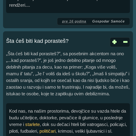
rendžeri....
pre 16 godina
Gospodar Samoće
Šta ćeš biti kad porasteš?
„Šta ćeš biti kad porasteš?”, sa posebnim akcentom na ono
„...kad porasteš?”, je još jedno debilno pitanje od mnogo
debilnih pitanja za decu, kao na primer: „Koga više voliš,
mamu il' tatu”, „Je l' voliš da ideš u školu?”, „Imaš li simpatiju” i
ostalih sranja, od kojih se osećaš kao da nisi ljudsko biće i kao
zaostao u razvoju i samo te frustriraju. I najradije bi, da možeš,
istukao te osobe, koje te zapitkuju ovim debilizmima.
Kod nas, na našim prostorima, devojčice su vazda htele da
budu učiteljice, doktorke, pevačice ili glumice, u poslednje
vreme i
starlete
, dok su dečaci hteli biti vatrogasci, policajci,
piloti, fudbaleri,
političari
, krimosi, veliki ljubavnici i sl.