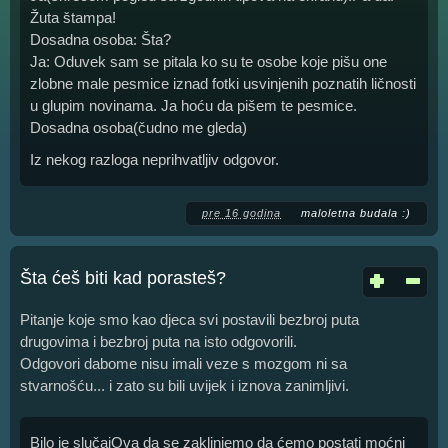
Žuta štampa!
Dosadna osoba: Šta?
Ja: Oduvek sam se pitala ko su te osobe koje pišu one
zlobne male pesmice iznad fotki usvinjenih poznatih ličnosti
u glupim novinama. Ja hoću da pišem te pesmice.
Dosadna osoba(čudno me gleda)
Iz nekog razloga neprihvatljiv odgovor.
pre 16 godina
maloletna budala :)
Šta ćeš biti kad porasteš?
Pitanje koje smo kao djeca svi postavili bezbroj puta
drugovima i bezbroj puta na isto odgovorili.
Odgovori dabome nisu imali veze s mozgom ni sa
stvarnošću... i zato su bili uvijek i iznova zanimljivi.
Bilo je slučajOva da se zaklinjemo da ćemo postati moćni