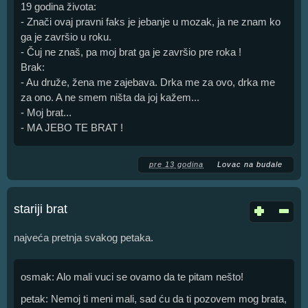
19 godina života:
- Znači ovaj pravni faks je jebanje u mozak, ja ne znam ko
ga je završio u roku.
- Čuj ne znaš, pa moj brat ga je završio pre roka !
Brak:
- Au druže, žena me zajebava. Drka me za ovo, drka me
za ono. A ne smem ništa da joj kažem...
- Moj brat...
- MA JEBO TE BRAT !
pre 13 godina
Lovac na budale
stariji brat
najveća pretnja svakog petaka.
osmak: Alo mali vuci se ovamo da te pitam nešto!
petak: Nemoj ti meni mali, sad ću da ti pozovem mog brata,