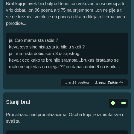
Brat koji je uvek bio bolji od tebe...on vukovac u osnovnoj a ti
vrlo dobar...on 96 poena a ti 75 na prijemnom...on ne pije a ti
se ne treznis...vecito je on ponos i dika roditelja,a ti crna ovca
porodice...
ja: Cao mama sta radis ?
keva :evo sine nista,sta je bilo u skoli ?
ja : ma nista dobio sam 3 iz srpskog.
keva : ccc,kako te bre nije sramota...brukas brata,sto se
malo ne ugledas na njega ?? on danas dobio 9 na ispitu...
pre 16 godina
Sreten Zujkic ^^
Stariji brat
Pronalazač nad pronalazačima. Osoba koja je izmislila sve i
svašta.