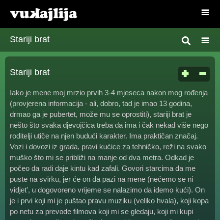
Stariji brat
Stariji brat
Iako je mene moj mrzio prvih 3-4 mjeseca nakon mog rođenja
(provjerena informacija - ali, dobro, tad je imao 13 godina,
drmao ga je pubertet, može mu se oprostiti), stariji brat je
nešto što svaka djevojčica treba da ima i čak nekad više nego
roditelji utiče na njen budući karakter. Ima praktičan značaj.
Vozi i dovozi iz grada, pravi kućice za tehničko, reži na svako
muško što mi se približi na manje od dva metra. Odkad je
počeo da radi daje kintu kad zafali. Govori starcima da me
puste na svirku, jer će on da pazi na mene (nećemo se ni
vidjet', u dogovoreno vrijeme se nalazimo da idemo kući). On
je i prvi koji mi je puštao pravu muziku (veliko hvala), koji kopa
po netu za prevode filmova koji mi se gledaju, koji mi kupi