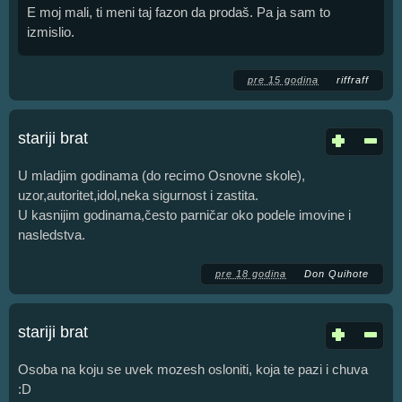
E moj mali, ti meni taj fazon da prodaš. Pa ja sam to
izmislio.
pre 15 godina
riffraff
stariji brat
U mladjim godinama (do recimo Osnovne skole),
uzor,autoritet,idol,neka sigurnost i zastita.
U kasnijim godinama,često parničar oko podele imovine i
nasledstva.
pre 18 godina
Don Quihote
stariji brat
Osoba na koju se uvek mozesh osloniti, koja te pazi i chuva
:D