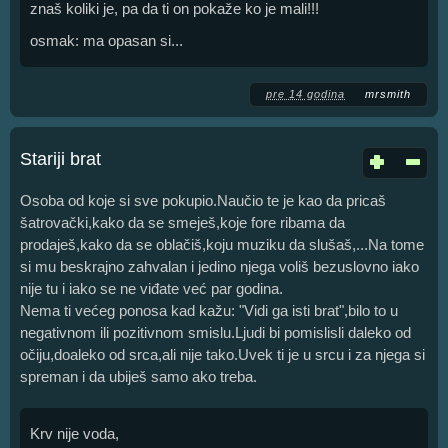
znaš koliki je, pa da ti on pokaže ko je mali!!!
osmak: ma opasan si...
pre 14 godina
mrsmith
Stariji brat
Osoba od koje si sve pokupio.Naučio te je kao da pricaš
šatrovački,kako da se smeješ,koje fore ribama da
prodaješ,kako da se oblačiš,koju muziku da slušaš,...Na tome
si mu beskrajno zahvalan i jedino njega voliš bezuslovno iako
nije tu i iako se ne viđate već par godina.
Nema ti većeg ponosa kad kažu: "Vidi ga isti brat",bilo to u
negativnom ili pozitivnom smislu.Ljudi bi pomislisli daleko od
očiju,doaleko od srca,ali nije tako.Uvek ti je u srcu i za njega si
spreman i da ubiješ samo ako treba.
Krv nije voda,