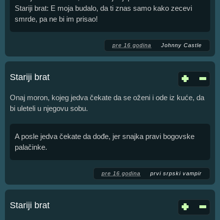
Stariji brat: E moja budalo, da ti znas samo kako zecevi
smrde, pa ne bi im prisao!
pre 16 godina
Johnny Castle
Stariji brat
Onaj moron, kojeg jedva čekate da se oženi i ode iz kuće, da
bi uleteli u njegovu sobu.
A posle jedva čekate da dođe, jer snajka pravi bogovske
palačinke.
pre 16 godina
prvi srpski vampir
Stariji brat