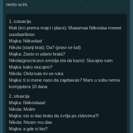
nesto ucini.
1. sutuacija
Mali (trci prema majci i place): Maaamaa Niikoolaa meeee
uuudaariiiooo
Majka: Niikoolaa!
Nikola (stariji brat): Da? (pravi se lud)
Majka: Zasto si udario brata?
Nikola(groznicavo smislja sta da kaze): Slucajno sam
Majka: kako slucajno?
Nikola: Okliznula mi se ruka
Majka: ti si mene naso da zajebavas? Mars u sobu nema
kompjutera 10 dana
2. situacija
Majka: Niiikoolaaa!
Nikola: Molim
Majka: sto si dao bratu da zvrlja po zidovima?!
Nikola: Nisam mu dao
Majka: a gde si bio?