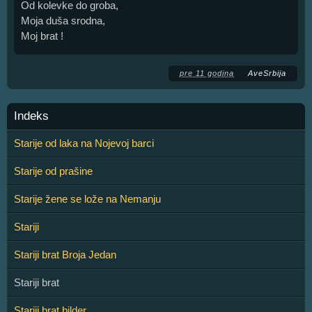
Od kolevke do groba,
Moja duša srodna,
Moj brat !
pre 11 godina
AveSrbija
Indeks
Starije od laka na Nojevoj barci
Starije od prašine
Starije žene se lože na Nemanju
Stariji
Stariji brat Broja Jedan
Stariji brat
Stariji brat bilder