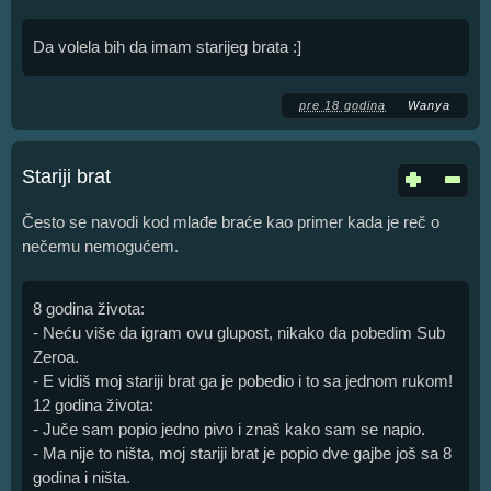
Da volela bih da imam starijeg brata :]
pre 18 godina
Wanya
Stariji brat
Često se navodi kod mlađe braće kao primer kada je reč o
nečemu nemogućem.
8 godina života:
- Neću više da igram ovu glupost, nikako da pobedim Sub
Zeroa.
- E vidiš moj stariji brat ga je pobedio i to sa jednom rukom!
12 godina života:
- Juče sam popio jedno pivo i znaš kako sam se napio.
- Ma nije to ništa, moj stariji brat je popio dve gajbe još sa 8
godina i ništa.