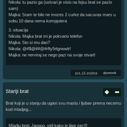
Nikola: tu pazio ga (ustvari je visio na fejsu brat se pazio
sam)
Majka: Sram te bilo ne mozes 2 curke da sacuvas mars u
sobu 10 dana nema kompjutera
3. situacija
Nikola: Majka brat mi je pokvario telefon
Majka: Sto si mu dao?
Nikola: @#$@##@#rfty5rtgrwwtr!
Majka: ne nerviraj se nego pazi na svoje stvari!
pre 16 godina
djominik
Stariji brat
Brat koji je u stanju da ugasi svu mastu i ljubav prema necemu
kod mladjeg...
Mladju brat: Jaoooo, vidi kako je lijep zec!!!