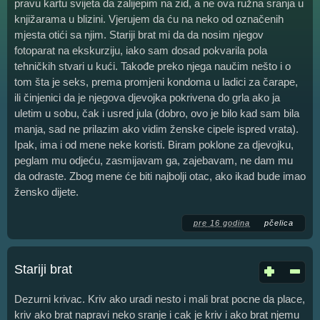
pravu kartu svijeta da zalijepim na zid, a ne ova ružna sranja u
knjižarama u blizini. Vjerujem da ću na neko od označenih
mjesta otići sa njim. Stariji brat mi da da nosim njegov
fotoparat na ekskurziju, iako sam dosad pokvarila pola
tehničkih stvari u kući. Takođe preko njega naučim nešto i o
tom šta je seks, prema promjeni kondoma u ladici za čarape,
ili činjenici da je njegova djevojka pokrivena do grla ako ja
uletim u sobu, čak i usred jula (dobro, ovo je bilo kad sam bila
manja, sad ne prilazim ako vidim ženske cipele ispred vrata).
Ipak, ima i od mene neke koristi. Biram poklone za djevojku,
peglam mu odjeću, zasmijavam ga, zajebavam, ne dam mu
da odraste. Zbog mene će biti najbolji otac, ako ikad bude imao
žensko dijete.
pre 16 godina
pčelica
Stariji brat
Dezurni krivac. Kriv ako uradi nesto i mali brat pocne da place,
kriv ako brat napravi neko sranje i cak je kriv i ako brat njemu