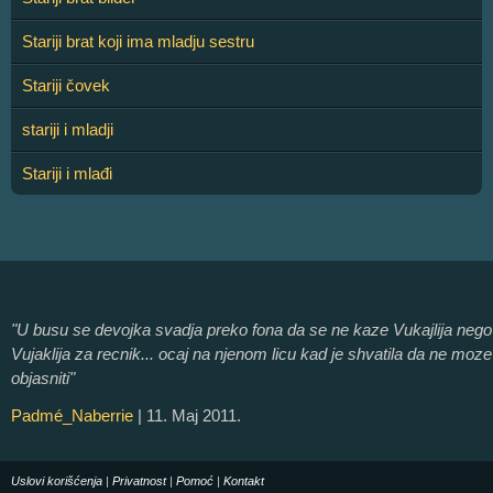
Stariji brat koji ima mladju sestru
Stariji čovek
stariji i mladji
Stariji i mlađi
"U busu se devojka svadja preko fona da se ne kaze Vukajlija nego
Vujaklija za recnik... ocaj na njenom licu kad je shvatila da ne moze
objasniti"
Padmé_Naberrie
| 11. Maj 2011.
Uslovi korišćenja
|
Privatnost
|
Pomoć
|
Kontakt