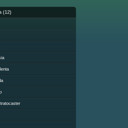
a (12)
kia
lenta
da
jo
tratocaster