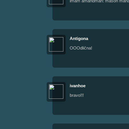
imam amandman: mason manag
Antigona
OOOdlična!
ivanhoe
bravo!!!