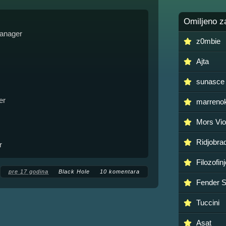
Omiljeno z
manager
z0mbie
Ajta
sunasce
er
marreno
Mors Vio
Ridjobra
r
Filozofin
pre 17 godina
Black Hole
10 komentara
Fender S
Tuccini
Asat