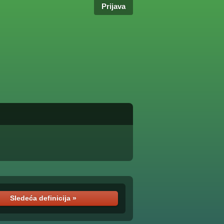
Prijava
Sledeća definicija »