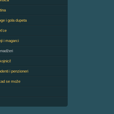
tina
e i gola dupeta
t'ce
ji i magarci
nadžeri
ojnici!
denti i penzioneri
 kad se može
m