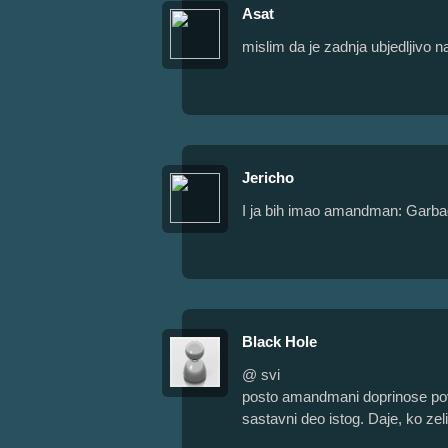
Asat
mislim da je zadnja ubjedljivo n
Jericho
I ja bih imao amandman: Garb
Black Hole
@ svi
posto amandmani doprinose povec
sastavni deo istog. Daje, ko zeli 