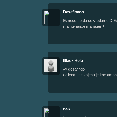
Desafinado
E, nećemo da se vređamo:D Eve t
maintenance manager +
Black Hole
@ desafindo
odlicna....usvojena je kao aman
ban