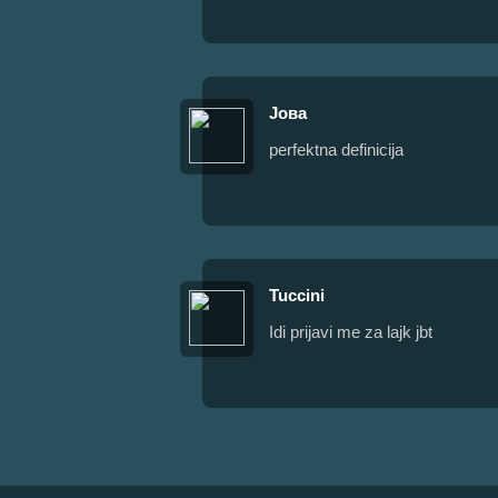
Јова
perfektna definicija
Tuccini
Idi prijavi me za lajk jbt