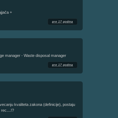
ajjača +
pre 17 godina
age manager - Waste disposal manager
pre 17 godina
anju kvaliteta zakona (definicije), postaju
rec....!?