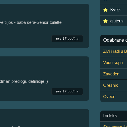
Kvejk
gluteus
i još - baba sera-Senior toilette
pre 17 godina
Odabrane de
Živi i radi u
Vudu supa
Zaveden
dman predlogu definicije ;)
Orešnik
pre 17 godina
Cveće
Indeks
Sve sama čo