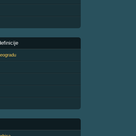
finicije
 Beogradu
rbica