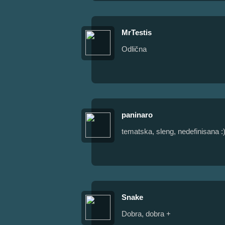
MrTestis
Odlična
paninaro
tematska, sleng, nedefinisana :
Snake
Dobra, dobra +