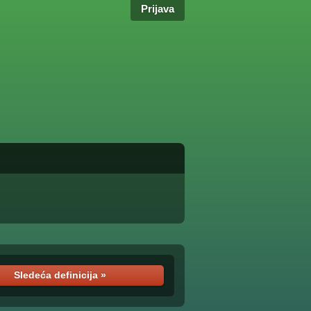
Prijava
Sledeća definicija »