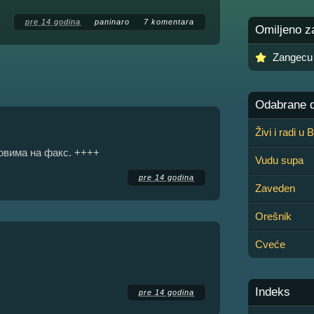
pre 14 godina
paninaro
7 komentara
Omiljeno z
Zangecu
Odabrane de
Živi i radi u
 овима на факс. ++++
Vudu supa
pre 14 godina
Zaveden
Orešnik
Cveće
Indeks
pre 14 godina