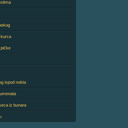
lestima
 nekog
z kurca
z pičke
og ispod nokta
kumenata
seca iz bunara
u