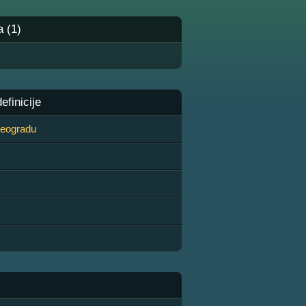
a (1)
finicije
 Beogradu