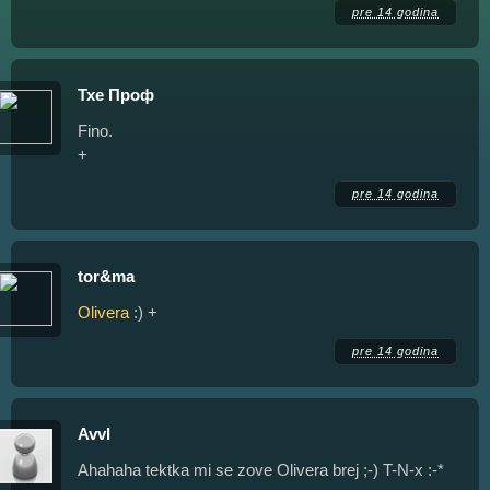
pre 14 godina
Тхе Проф
Fino.
+
pre 14 godina
tor&ma
Olivera
:) +
pre 14 godina
AvvI
Ahahaha tektka mi se zove Olivera brej ;-) T-N-x :-*