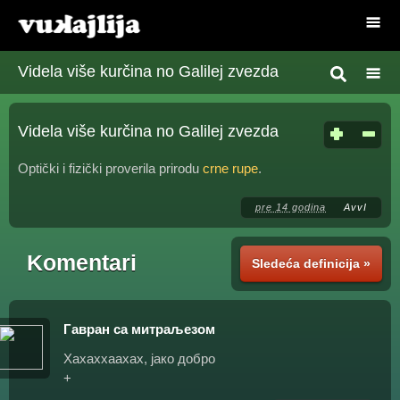
Videla više kurčina no Galilej zvezda
Videla više kurčina no Galilej zvezda
Optički i fizički proverila prirodu
crne rupe
.
pre 14 godina
AvvI
Komentari
Sledeća definicija »
Гавран са митраљезом
Хахаххаахах, јако добро
+