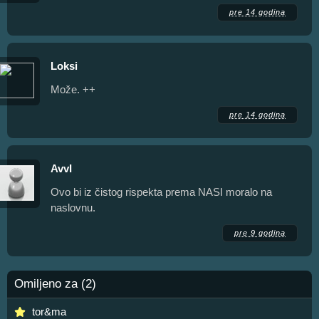
pre 14 godina
Loksi
Može. ++
pre 14 godina
AvvI
Ovo bi iz čistog rispekta prema NASI moralo na
naslovnu.
pre 9 godina
Omiljeno za (2)
tor&ma