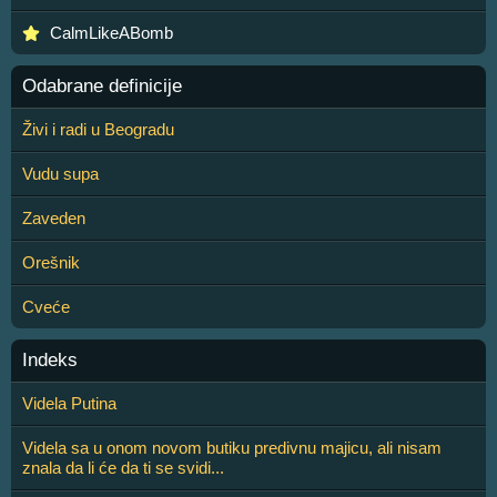
CalmLikeABomb
Odabrane definicije
Živi i radi u Beogradu
Vudu supa
Zaveden
Orešnik
Cveće
Indeks
Videla Putina
Videla sa u onom novom butiku predivnu majicu, ali nisam
znala da li će da ti se svidi...