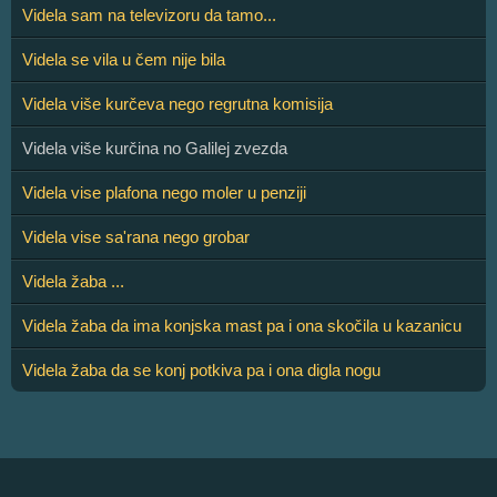
Videla sam na televizoru da tamo...
Videla se vila u čem nije bila
Videla više kurčeva nego regrutna komisija
Videla više kurčina no Galilej zvezda
Videla vise plafona nego moler u penziji
Videla vise sa'rana nego grobar
Videla žaba ...
Videla žaba da ima konjska mast pa i ona skočila u kazanicu
Videla žaba da se konj potkiva pa i ona digla nogu