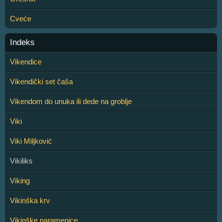
Cveće
Indeks
Vikendice
Vikendički set čaša
Vikendom do unuka ili dede na groblje
Viki
Viki Miljković
Vikiliks
Viking
Vikinška krv
Vikinške naramenice