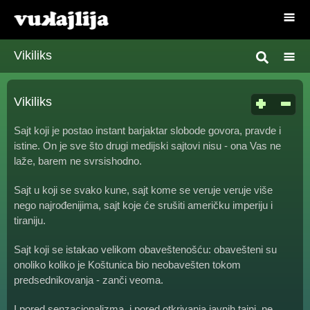
Vikiliks
Vikiliks
Sajt koji je postao instant barjaktar slobode govora, pravde i
istine. On je sve što drugi medijski sajtovi nisu - ona Vas ne
laže, barem ne svrsishodno.
Sajt u koji se svako kune, sajt kome se veruje veruje više
nego najrođenijima, sajt koje će srušiti američku imperiju i
tiraniju.
Sajt koji se istakao velikom obaveštenošću: obavešteni su
onoliko koliko je Koštunica bio neobavešten tokom
predsednikovanja - zanči veoma.
I pored senzacionalizma, i pored otkrivanja javnih tajni, ne