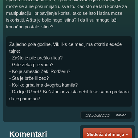
može se a ne posumnjati u sve to. Kao što se laži koriste za
manipulaciju i pribavljanje koristi, tako se isto i istina može
iskoristiti. A šta je bolje nego istina? I da li su mnoge laži
konačno postale istine?
Za jedno pola godine, Vikiliks će medijima otkriti sledeće
tajne:
- Zašto je pile prešlo ulicu?
- Gde zeka pije vodu?
- Ko je smestio Zeki Rodžeru?
- Šta je brže ili zec?
- Koliko grba ima dvogrba kamila?
- Da li je Džordž Buš Junior zaista debil ili se samo pretvara
da je pametan?
pre 15 godina
ciklon
Komentari
Sledeća definicija »