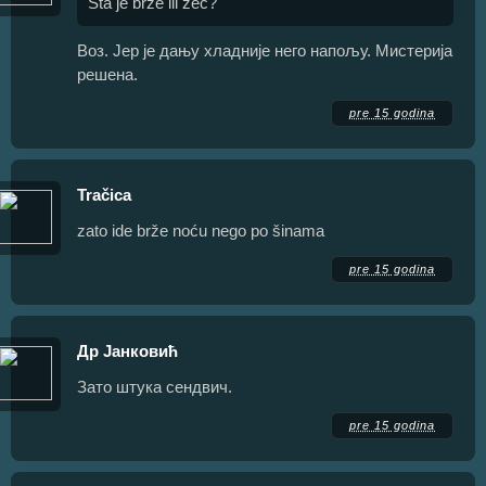
Šta je brže ili zec?
Воз. Јер је дању хладније него напољу. Мистерија
решена.
pre 15 godina
Tračica
zato ide brže noću nego po šinama
pre 15 godina
Др Јанковић
Зато штука сендвич.
pre 15 godina