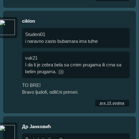
ciklon
Studeni01
i naravno zasto bubamara ima tufne
vuk21
I da li je zebra bela sa crnim prugama ili crna sa
belim prugama. :)))
TO BRE!
Bravo ljudofi, odlični primeri.
pre 15 godina
Др Јанковић