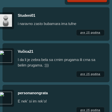
Studeni01
i naravno zasto bubamara ima tufne
pre 15 godina
Vučica21
I da li je zebra bela sa crnim prugama ili crna sa
belim prugama. :)))
pre 15 godina
personanongrata
E nek' si im rek'o!
pre 15 godina