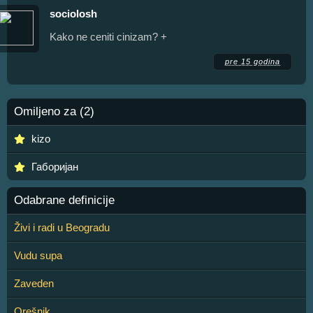
sociolosh
Kako ne ceniti cinizam? +
pre 15 godina
Omiljeno za (2)
kizo
Габоријан
Odabrane definicije
Živi i radi u Beogradu
Vudu supa
Zaveden
Orešnik