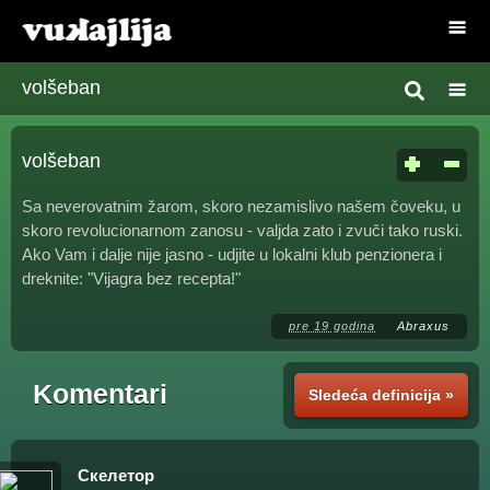
volšeban
volšeban
Sa neverovatnim žarom, skoro nezamislivo našem čoveku, u
skoro revolucionarnom zanosu - valjda zato i zvuči tako ruski.
Ako Vam i dalje nije jasno - udjite u lokalni klub penzionera i
dreknite: "Vijagra bez recepta!"
pre 19 godina
Abraxus
Komentari
Sledeća definicija »
Скелетор