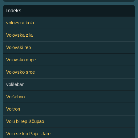
Indeks
volovska kola
Volovska zila
Volovski rep
Volovsko dupe
Volovsko srce
volšeban
Volšebno
Voltron
Volu bi rep iščupao
Volu se k'o Paja i Jare