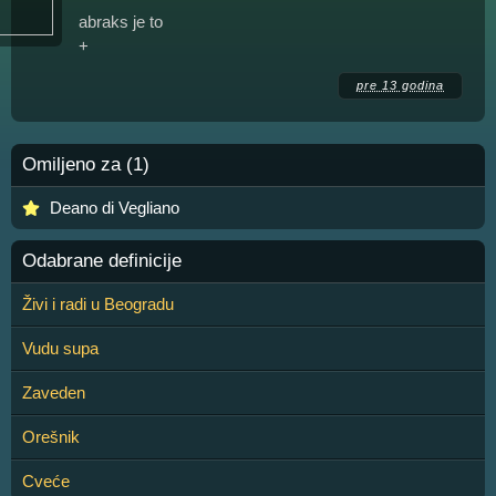
abraks je to
+
pre 13 godina
Omiljeno za (1)
Deano di Vegliano
Odabrane definicije
Živi i radi u Beogradu
Vudu supa
Zaveden
Orešnik
Cveće