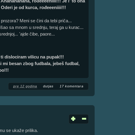
:
Ahahahahaha, rođeeeeniiii!!! Je l' to ona
Oderi je od kurca, rođeeeniiii!!!
a prozora? Meni se čini da tebi priča...
Išao sa mnom u srednju, teraj ga u kurac...
rednjoj... 'ajde čibe, paore...
i dislociram vilicu na pupak!!!
 mi besan zbog fudbala, jebeš fudbal,
oo!!!
pre 12 godina
dutjas
17 komentara
u se ukaže prilika.