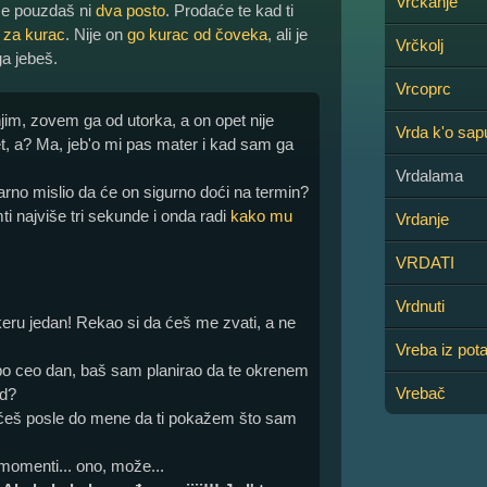
Vrckanje
se pouzdaš ni
dva posto
. Prodaće te kad ti
i za kurac
. Nije on
go kurac od čoveka
, ali je
Vrčkolj
ga jebeš.
Vrcoprc
njim, zovem ga od utorka, a on opet nije
Vrda k'o sap
et, a? Ma, jeb'o mi pas mater i kad sam ga
Vrdalama
tvarno mislio da će on sigurno doći na termin?
amti najviše tri sekunde i onda radi
kako mu
Vrdanje
VRDATI
Vrdnuti
keru jedan! Rekao si da ćeš me zvati, a ne
Vreba iz pota
m po ceo dan, baš sam planirao da te okrenem
Vrebač
ad?
oćeš posle do mene da ti pokažem što sam
.
 momenti... ono, može...