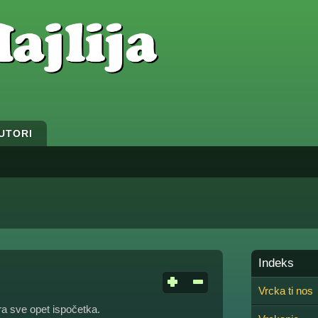
UTORI
Indeks
Vrcka ti nos
ra sve opet ispočetka.