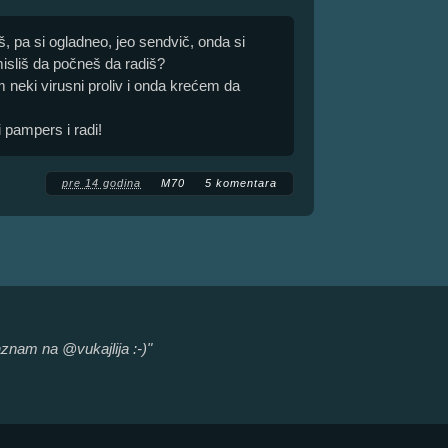
iš, pa si ogladneo, jeo sendvič, onda si
isliš da počneš da radiš?
m neki virusni proliv i onda krećem da
 pampers i radi!
pre 14 godina
M70
5 komentara
znam na @vukajlija :-)"