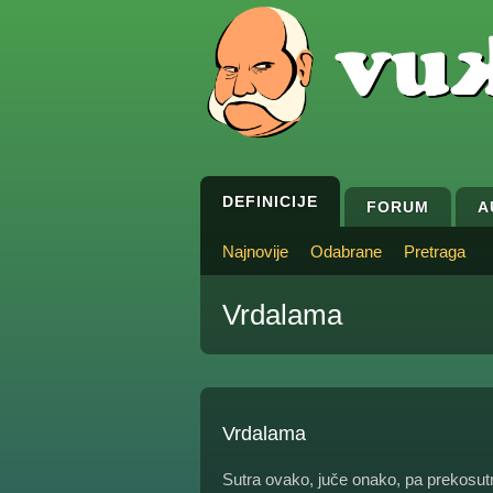
DEFINICIJE
FORUM
A
Najnovije
Odabrane
Pretraga
Vrdalama
Vrdalama
Sutra ovako, juče onako, pa prekosut