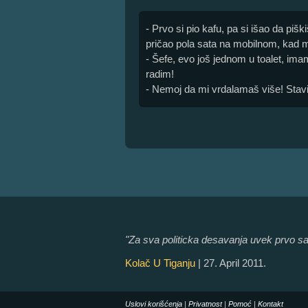
- Prvo si pio kafu, pa si išao da pišk
pričao pola sata na mobilnom, kad m
- Šefe, evo još jednom u toalet, ima
radim!
- Nemoj da mi vrdalamaš više! Stavi
"Za sva politicka desavanja uvek prvo sa
Kolač U Tiganju
| 27. April 2011.
Uslovi korišćenja
|
Privatnost
|
Pomoć
|
Kontakt