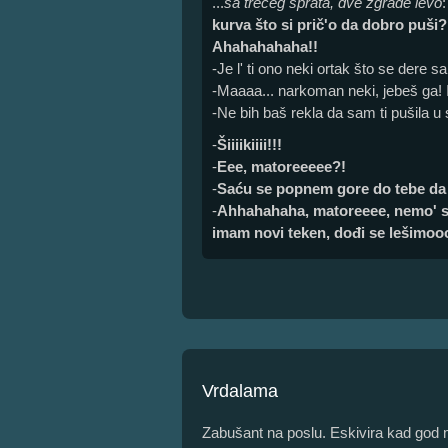
...
sa trećeg sprata, dve zgrade levo
kurva što si prič'o da dobro puši? 
Ahahahahaha!!
-Je l' ti ono neki ortak što se dere s
-Maaaa... narkoman neki, jebeš ga! 
-Ne bih baš rekla da sam ti pušila u s
-
Šiiiikiiii!!!
-
Eee, matoreeeee?!
-
Saću se popnem gore do tebe da t
-
Ahhahahaha, matoreeee, nemo' si
imam novi teken, dođi se lešimoo
Vrdalama
Zabušant na poslu. Eskivira kad god m