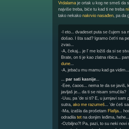
Vrdalama
je ortak u kog ne smeš da 
najviše treba, biće tu kad ti ne treba
n
tako nekako
nakrvio nasađen
, pa da 
-I eto... dvadeset puta se čujem sa 
došao. I šta sad? Igramo čet'ri na p
zvao...
-A, čekaj... je l' me ložiš da si se s
Brate, on ti je kao zlatna ribica... p
dune
...
-A, jebaću mu mamu kad ga vidim...
...
par sati kasnije
...
-Eee, ćaoos... nema te da se javiš, 
javljaš je... da ti se nisam smučila?
-Uuu, pa 'de si ti? E, u jurnjavi sa
sutra,
ako me razumeš
... 'de ćeš s
-Ma, izašla da prošetam
Flafija
... h
odradila
tet
na donjim leđima, hehe..
-Ozbiljno?! Pa, pazi, to su neki novi