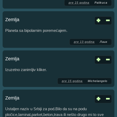
pre 15 godina
Palikuca
Zemlja
Planeta sa bipolarnim poremećajem.
pre 13 godina
Лаик
Zemlja
Izuzetno zanimljiv kliker.
pre 15 godina
Michelangelo
Zemlja
Ustaljen naziv u Srbiji za pod.Bilo da su na podu
pločice,laminat,parket,beton,trava ili nešto drugo mi to sve