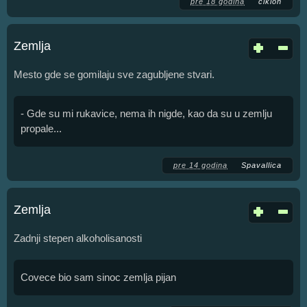
pre 18 godina
ciklon
Zemlja
Mesto gde se gomilaju sve zagubljene stvari.
- Gde su mi rukavice, nema ih nigde, kao da su u zemlju
propale...
pre 14 godina
Spavallica
Zemlja
Zadnji stepen alkoholisanosti
Covece bio sam sinoc zemlja pijan