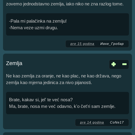
zovemo jednodstavno zemlja, iako niko ne zna razlog tome.
-Pala mi palačinka na zemlju!
-Nema veze uzmi drugu.
pre 15 godina
Ивке_Гробар
Zemlja
Ne kao zemlja za oranje, ne kao plac, ne kao država, nego
zemlja kao mjerna jedinica za nivo pijanosti.
Brate, kakav si, jel' te već nosa?
Ma, brate, nosa me već odavno, k'o čet'ri sam zemlje.
pre 14 godina
CoNe17