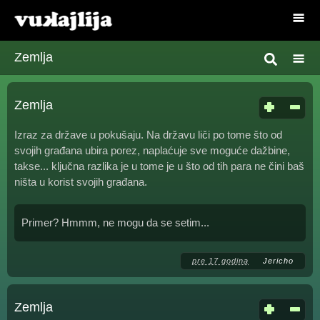
Zemlja
Zemlja
Izraz za države u pokušaju. Na državu liči po tome što od
svojih građana ubira porez, naplaćuje sve moguće dažbine,
takse... ključna razlika je u tome je u što od tih para ne čini baš
ništa u korist svojih građana.
Primer? Hmmm, ne mogu da se setim...
pre 17 godina
Jericho
Zemlja