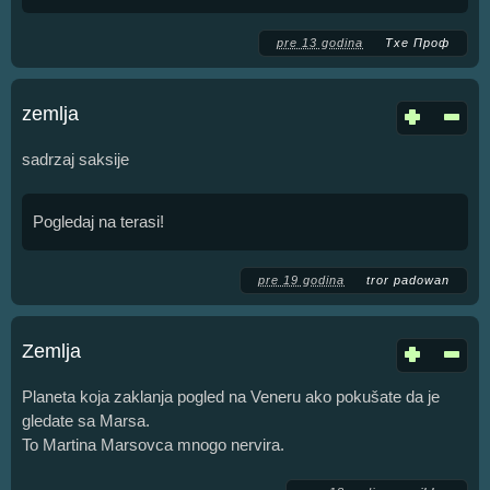
pre 13 godina
Тхе Проф
zemlja
sadrzaj saksije
Pogledaj na terasi!
pre 19 godina
tror padowan
Zemlja
Planeta koja zaklanja pogled na Veneru ako pokušate da je
gledate sa Marsa.
To Martina Marsovca mnogo nervira.