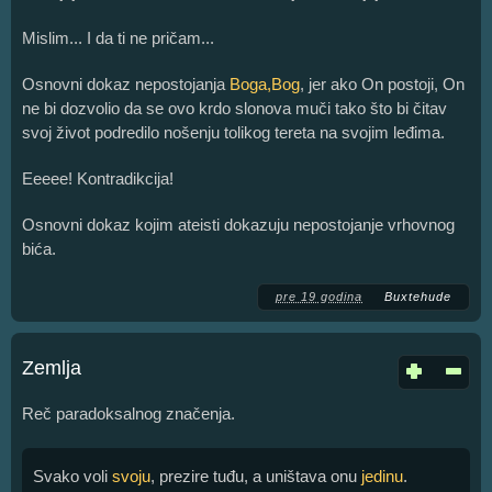
Mislim... I da ti ne pričam...
Osnovni dokaz nepostojanja
Boga,Bog
, jer ako On postoji, On
ne bi dozvolio da se ovo krdo slonova muči tako što bi čitav
svoj život podredilo nošenju tolikog tereta na svojim leđima.
Eeeee! Kontradikcija!
Osnovni dokaz kojim ateisti dokazuju nepostojanje vrhovnog
bića.
pre 19 godina
Buxtehude
Zemlja
Reč paradoksalnog značenja.
Svako voli
svoju
, prezire tuđu, a uništava onu
jedinu
.