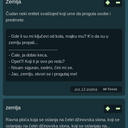
Zemlja
Čudan neki entitet svaštojed koji ume da proguta osobe i
predmete.
- Gde li su mi ključevi od kola, majku mu? K'o da su u
zemlju propali...
...........................................
- Ćale, ja dobio keca.
- Opet?! Koji ti je ovo po redu?
- Nisam siguran, sedmi, čini mi se.
- Jao, zemljo, otvori se i progutaj me!
pre 13 godina
MrTestis
zemlja
Ravna ploča koja se oslanja na četiri džinovska slona, koji se
oslanjaju na četiri džinovska slona, koji se oslanjaju na...