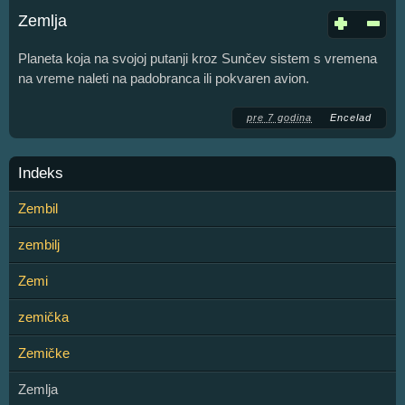
Zemlja
Planeta koja na svojoj putanji kroz Sunčev sistem s vremena
na vreme naleti na padobranca ili pokvaren avion.
pre 7 godina
Encelad
Indeks
Zembil
zembilj
Zemi
zemička
Zemičke
Zemlja