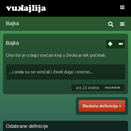
Bajka
Bajka
Ono što je u bajci srećan kraj u životu je tek početak.
...i onda su se venčali i živeli dugo i srećno...
pre 15 godina
muskatla
Sledeća definicija »
Odabrane definicije