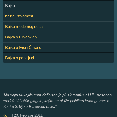
Bajka
bajka i stvarnost
Bajka modernog doba
Bajka o Crvenklapi
Bajka o Ivici i Čmarici
Bajka o pepeljugi
"Na sajtu vukajlija.com definisan je pluskvamfutur I i II , poseban
morfološki oblik glagola, kojim se služe političari kada govore o
ulasku Srbije u Evropsku uniju."
Kurir
| 20. Februar 2011.