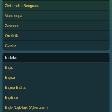
Živi i radi u Beogradu
Vudu supa
Zaveden
Orešnik
Cveće
Indeks
Bajić
Bajica
Bajina Bašta
Bajiti se
Bajk-Najk-lajk (Ajkerizam)