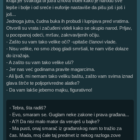
kraja jer svakoga bi jutra iznova videli kako je narodu sve
lepše i bolje i od sreće i euforije nastaviše da pišu još i još i
još...
Jednoga jutra, čudna buka ih probudi i lupnjava pred vratima.
Otvorili su vrata i začuđeni videli kako se okupio narod. Prljav,
u pocepanoj odeći, mršav, zakrvavljenih očiju.
- Zašto su vam tako velike oči? -upitaše članovi vlade.
- Nisu velike, no smo zbog gladi smršali, te nam više dolaze
do izražaja.
- A zašto su vam tako velike uši?
- Jer nas već godinama pravite magarcima.
- Ali ljudi, mi nemam tako veliku baštu, zašto vam svima iznad
glava štrče te poljoprivredne alatke?
- Da vam lakše jebemo majku, figurativno!
- Tebra, šta radiš?
- Evo, smaram se. Guglam neke zakone i prava građana...
- A?! Da nisi malo mator da veruješ u bajke?
- Ma pusti, onaj smarač iz građanskog nam to tražio za
čas. Mada, moj ćale taj predmet iz nekog razloga zove