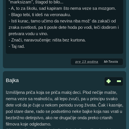
"marksizam", štagod to bilo...
- A, to za školu, sad kapiram što nema veze sa mozgom.
- Blago tebi, ti ideš na veronauku.
- Isti kurac, tamo učimo da nevina riba mož' da zakači od
zraka svetlosti, pa ti posle dete hoda po vodi, leči dodirom i
pretvara vodu u vino.
- Znači, naravoučenije: ništa bez kurtona.
- Taj rad.
pre 13 godina
MrTestis
Bajka
Izmišljena priča koja se priča maloj deci. Plod nečije mašte,
nema veze sa realnošću, ali lepo zvuči, pa u principu svako
dete voli da je čuje u nekom periodu svog života. Čak i kasnije,
pod stare dane, rado se podsetimo neke bajke koja nas vrati u
bezbrižno detinjstvo, ako ne drugačije onda preko crtanih
filmova koje odgledamo.