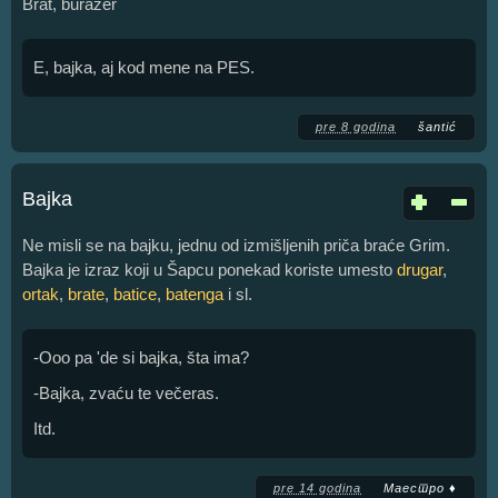
Brat, burazer
E, bajka, aj kod mene na PES.
pre 8 godina
šantić
Bajka
Ne misli se na bajku, jednu od izmišljenih priča braće Grim.
Bajka je izraz koji u Šapcu ponekad koriste umesto
drugar
,
ortak
,
brate
,
batice
,
batenga
i sl.
-Ooo pa 'de si bajka, šta ima?
-Bajka, zvaću te večeras.
Itd.
pre 14 godina
Маестро ♦