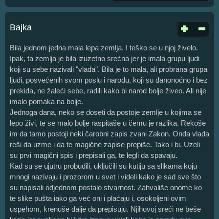
Bajka
Bila jednom jedna mala lepa zemlja. I teško se u njoj živelo.
Ipak, ta zemlja je bila izuzetno srećna jer je imala grupu ljudi
koji su sebe nazivali "vlada". Bila je to mala, ali probrana grupa
ljudi, posvećenih svom poslu i narodu, koji su danonoćno i bez
prekida, ne žaleći sebe, radili kako bi narod bolje živeo. Ali nije
imalo pomaka na bolje.
Jednoga dana, neko se doseti da postoje zemlje u kojima se
lepo živi, te se malo bolje raspitaše u čemu je razlika. Rekoše
im da tamo postoji neki čarobni zapis zvani Zakon. Onda vlada
reši da uzme i da te magične zapise prepiše. Tako i bi. Uzeli
su prvi magični spis i prepisali ga, te legli da spavaju.
Kad su se ujutru probudili, uključili su kutiju sa slikama koju
mnogi nazivaju i prozorom u svet i videli kako je sad sve što
su napisali odjednom postalo stvarnost. Zahvališe onome ko
te slike pušta iako ga već oni i plaćaju i, osokoljeni ovim
uspehom, krenuše dalje da prepisuju. Njihovoj sreći ne beše