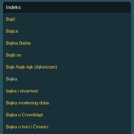
Indeks
Bajić
Bajica
Bajina Bašta
Bajiti se
Bajk-Najk-lajk (Ajkerizam)
Bajka
bajka i stvarnost
Bajka modernog doba
Bajka o Crvenklapi
Bajka o Ivici i Čmarici