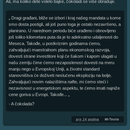
Ali, ma koliko dete volelo bajke, čokoladi se više obraduje.
„ Dragi građani, bliže se izbori i kraj našeg mandata u kome
smo dosta postigli, ali još puno toga je ostalo nezavršeno, a
planirano. U narednom periodu biće urađeno i obnovljeno
još toliko kilometara puta da je to adekvatno udaljenosti do
Meseca. Takođe, u postkriznim godinama ćemo,
zahvaljujući maestralnom planu ekonomskog razvoja,
dovesti strane investitore koji će šakom i kapom ulagati u
našu zemlju čime ćemo nezaposlenost dovesti na meru
manju nego u Evropskoj Uniji, a životni standard
stanovništva će doživeti neslućenu eksploziju na bolje.
Zahvaljujući novim nalazištima nafte, mi ćemo steći i
nezavisnost u energetskom aspektu, te ćemo imati najniže
cene goriva u Evropi. Takođe... „
- A čokolada?
pre 14 godina
MrTestis