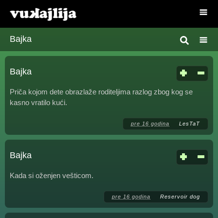
Bajka
Bajka
Priča kojom dete obrazlaže roditeljima razlog zbog kog se
kasno vratilo kući.
pre 16 godina
LesTaT
Bajka
Kada si oženjen vešticom.
pre 16 godina
Reservoir dog