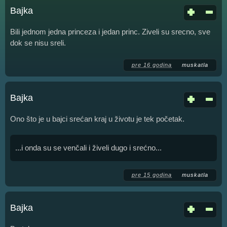
Bajka
Bili jednom jedna princeza i jedan princ. Ziveli su srecno, sve
dok se nisu sreli.
pre 16 godina
muskatla
Bajka
Ono što je u bajci srećan kraj u životu je tek početak.
...i onda su se venčali i živeli dugo i srećno...
pre 15 godina
muskatla
Bajka