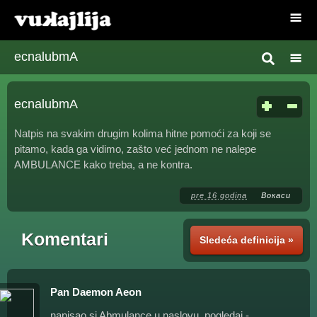
ecnalubmA
ecnalubmA
Natpis na svakim drugim kolima hitne pomoći za koji se
pitamo, kada ga vidimo, zašto već jednom ne nalepe
AMBULANCE kako treba, a ne kontra.
pre 16 godina
Вокаси
Komentari
Sledeća definicija »
Pan Daemon Aeon
napisao si Abmulance u naslovu, pogledaj -