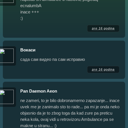
ecnalumbA
inace +++
:)
pre 16 godina
Вокаси
сада сам видео па сам исправио
pre 16 godina
Pan Daemon Aeon
ne zameri, to je bilo dobronamerno zapazanje... inace
uvek me je zanimalo sto to rade... pa mi je onda neko
objasnio da je to zbog toga da kad zure pa preticu
neka kola, ovaj vidi u retrovizoru Ambulance pa se
makne u stranu... :)