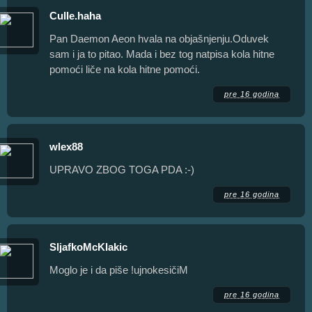
Culle.haha
Pan Daemon Aeon hvala na objašnjenju.Oduvek
sam i ja to pitao. Mada i bez tog natpisa kola hitne
pomoći liče na kola hitne pomoći.
pre 16 godina
wlex88
UPRAVO ZBOG TOGA PDA :-)
pre 16 godina
SljafkoMcKlakic
Moglo je i da piše !ujnokesičiM
pre 16 godina