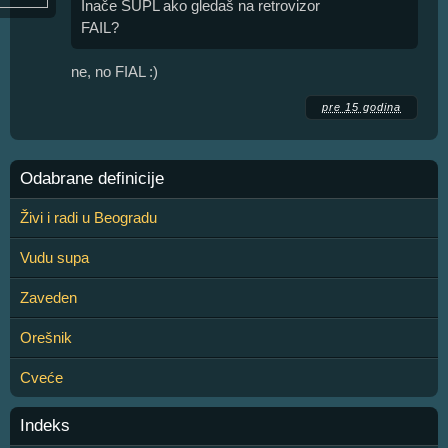
Inače SUPL ako gledaš na retrovizor
FAIL?
ne, no FIAL :)
pre 15 godina
Odabrane definicije
Živi i radi u Beogradu
Vudu supa
Zaveden
Orešnik
Cveće
Indeks