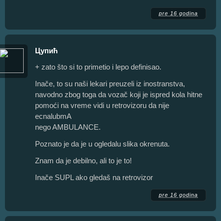
pre 16 godina
Цупић
+ zato što si to primetio i lepo definisao.
Inače, to su naši lekari preuzeli iz inostranstva,
navodno zbog toga da vozač koji je ispred kola hitne
pomoći na vreme vidi u retrovizoru da nije
ecnalubmA
nego AMBULANCE.
Poznato je da je u ogledalu slika okrenuta.
Znam da je debilno, ali to je to!
Inače SUPL ako gledaš na retrovizor
pre 16 godina