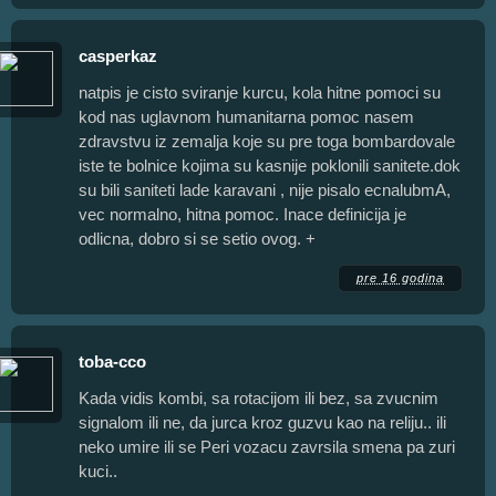
casperkaz
natpis je cisto sviranje kurcu, kola hitne pomoci su
kod nas uglavnom humanitarna pomoc nasem
zdravstvu iz zemalja koje su pre toga bombardovale
iste te bolnice kojima su kasnije poklonili sanitete.dok
su bili saniteti lade karavani , nije pisalo ecnalubmA,
vec normalno, hitna pomoc. Inace definicija je
odlicna, dobro si se setio ovog. +
pre 16 godina
toba-cco
Kada vidis kombi, sa rotacijom ili bez, sa zvucnim
signalom ili ne, da jurca kroz guzvu kao na reliju.. ili
neko umire ili se Peri vozacu zavrsila smena pa zuri
kuci..