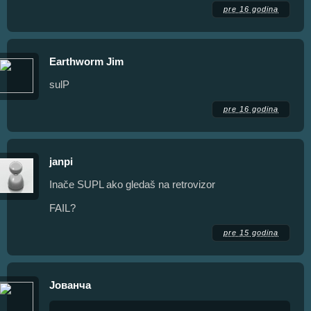
pre 16 godina
Earthworm Jim
sulP
pre 16 godina
janpi
Inače SUPL ako gledaš na retrovizor
FAIL?
pre 15 godina
Јованча