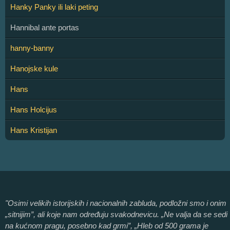
Hanky Panky ili laki peting
Hannibal ante portas
hanny-banny
Hanojske kule
Hans
Hans Holcijus
Hans Kristijan
"Osimi velikih istorijskih i nacionalnih zabluda, podložni smo i onim
„sitnijim”, ali koje nam određuju svakodnevicu. „Ne valja da se sedi
na kućnom pragu, posebno kad grmi”, „Hleb od 500 grama je