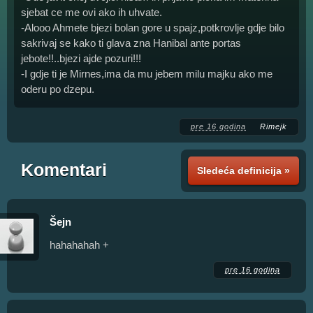
sjebat ce me ovi ako ih uhvate.
-Alooo Ahmete bjezi bolan gore u spajz,potkrovlje gdje bilo
sakrivaj se kako ti glava zna Hanibal ante portas
jebote!!..bjezi ajde pozuri!!!
-I gdje ti je Mirnes,ima da mu jebem milu majku ako me
oderu po dzepu.
pre 16 godina
Rimejk
Komentari
Sledeća definicija »
Šejn
hahahahah +
pre 16 godina