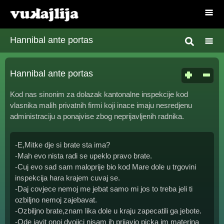
Hannibal ante portas
Hannibal ante portas
Kod nas sinonim za dolazak kantonalne inspekcije kod
vlasnika malih privatnih firmi koji inace imaju nesredjenu
administraciju a ponajvise zbog neprijavljenih radnika.
-E,Mitke dje si brate sta ima?
-Mah evo nista radi se upeklo pravo brate.
-Cuj evo sad sam maloprije bio kod Mare dole u trgovini
inspekcija hara krajem cuvaj se.
-Daj covjece nemoj me jebat samo mi jos to treba jeli ti
ozbiljno nemoj zajebavat.
-Ozbiljno brate,znam lika dole u kraju zapecatili ga jebote.
-Ode javit onoj dvojici nisam ih prijavio picka im materina