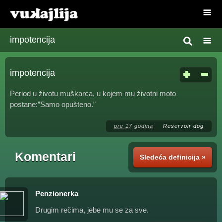
impotencija
impotencija
Period u životu muškarca, u kojem mu životni moto
postane:”Samo opušteno.”
pre 17 godina
Reservoir dog
Komentari
Sledeća definicija »
Penzionerka
Drugim rečima, jebe mu se za sve.