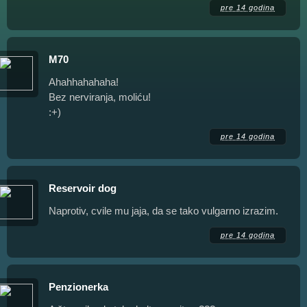
pre 14 godina
M70
Ahahhahahaha!
Bez nerviranja, moliću!
:+)
pre 14 godina
Reservoir dog
Naprotiv, cvile mu jaja, da se tako vulgarno izrazim.
pre 14 godina
Penzionerka