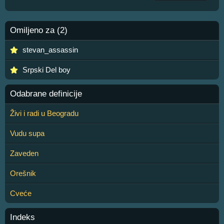
Omiljeno za (2)
stevan_assassin
Srpski Del boy
Odabrane definicije
Živi i radi u Beogradu
Vudu supa
Zaveden
Orešnik
Cveće
Indeks