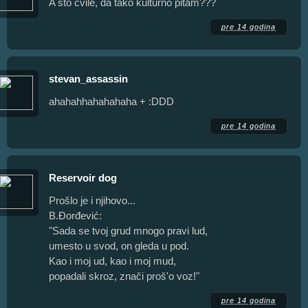
A što cvile, da tako kulturno pitam???
pre 14 godina
stevan_assassin
ahahahhahahahaha + :DDD
pre 14 godina
Reservoir dog
Prošlo je i njihovo...
B.Đorđević:
"Sada se tvoj grud mnogo pravi lud,
umesto u svod, on gleda u pod.
Kao i moj ud, kao i moj mud,
popadali skroz, znači proš'o voz!"
pre 14 godina