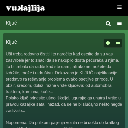
Ključ
Ključ
Uši treba redovno čistiti i to naročito kad osetite da su vas
zasvrbele jer to znači da se nakupilo dosta pečuraka u njima.
To bi trebalo da radite kad ste sami, ali ako ne možete da
izdržite, može i u društvu. Dokazano je KLJUČ najefikasnije
sredstvo ra rešavanje problema ovako osetljive prirode. U
obzir, srećom, dolazi razne vrste ključeva: od automobila,
traktora, kamiona, kuće...
Polako ključ prinesite ušnoj školjci, ugurajte ga unutra i vrtite u
pravcu kazaljke sata i nazad, da se ne bi slučajno nešto negde
zadržalo...
Napomena: Da prilikom paljenja vozila ne bi došlo do kratkog