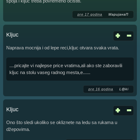
spoja i ključ treba povremeno očistiti.
pre 17 godina
МаријанаП
Kljuc
Naprava mocnija i od lepe reci,kljuc otvara svaka vrata.
....pricajte vi najlepse price vratima,ali ako ste zaboravili
kljuc na stolu vaseg radnog mesta,e......
pre 16 godina
L@ki
Kljuc
Ono što sledi ukoliko se okliznete na ledu sa rukama u
džepovima.