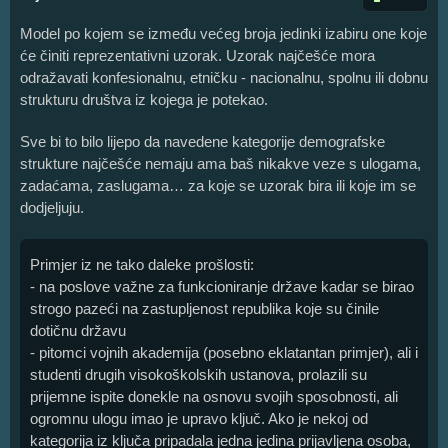
Model po kojem se između većeg broja jedinki izabiru one koje
će činiti reprezentativni uzorak. Uzorak najčešće mora
odražavati konfesionalnu, etničku - nacionalnu, spolnu ili dobnu
strukturu društva iz kojega je potekao.
Sve bi to bilo lijepo da navedene kategorije demografske
strukture najčešće nemaju ama baš nikakve veze s ulogama,
zadaćama, zaslugama… za koje se uzorak bira ili koje im se
dodjeljuju.
Primjer iz ne tako daleke prošlosti:
- na poslove važne za funkcioniranje države kadar se birao
strogo pazeći na zastupljenost republika koje su činile
dotičnu državu
- pitomci vojnih akademija (posebno eklatantan primjer), ali i
studenti drugih visokoškolskih ustanova, prolazili su
prijemne ispite donekle na osnovu svojih sposobnosti, ali
ogromnu ulogu imao je upravo ključ. Ako je nekoj od
kategorija iz ključa pripadala jedna jedina prijavljena osoba,