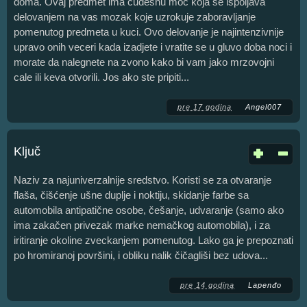
doma. Ovaj predmet ima cudesnu moc koja se ispoljava
delovanjem na vas mozak koje uzrokuje zaboravljanje
pomenutog predmeta u kuci. Ovo delovanje je najintenzivnije
upravo onih veceri kada izadjete i vratite se u gluvo doba noci i
morate da nalegnete na zvono kako bi vam jako mrzovojni
cale ili keva otvorili. Jos ako ste pripiti...
pre 17 godina
Angel007
Ključ
Naziv za najuniverzalnije sredstvo. Koristi se za otvaranje
flaša, čišćenje ušne duplje i noktiju, skidanje farbe sa
automobila antipatične osobe, češanje, udvaranje (samo ako
ima zakačen privezak marke nemačkog automobila), i za
iritiranje okoline zveckanjem pomenutog. Lako ga je prepoznati
po hromiranoj površini, i obliku nalik čičagliši bez udova...
pre 14 godina
Lapenđo