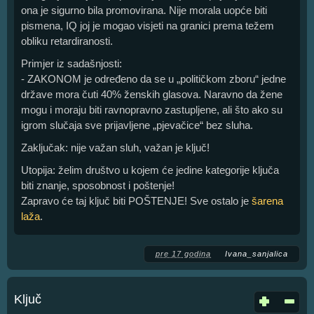
ona je sigurno bila promovirana. Nije morala uopće biti
pismena, IQ joj je mogao visjeti na granici prema težem
obliku retardiranosti.
Primjer iz sadašnjosti:
- ZAKONOM je određeno da se u „političkom zboru“ jedne
države mora čuti 40% ženskih glasova. Naravno da žene
mogu i moraju biti ravnopravno zastupljene, ali što ako su
igrom slučaja sve prijavljene „pjevačice“ bez sluha.
Zaključak: nije važan sluh, važan je ključ!
Utopija: želim društvo u kojem će jedine kategorije ključa
biti znanje, sposobnost i poštenje!
Zapravo će taj ključ biti POŠTENJE! Sve ostalo je
šarena
laža
.
pre 17 godina
Ivana_sanjalica
Ključ